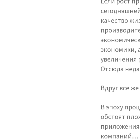
Если рост п
сегодняшней
качество жиз
производите
экономическ
экономики, 
увеличения 
Отсюда неда
Вдруг все же
В эпоху про
обстоят пло
приложения 
компаний… Т