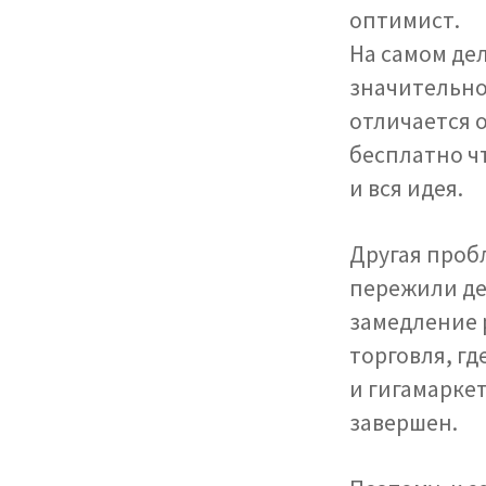
оптимист.
На самом де
значительной
отличается 
бесплатно ч
и вся идея.
Другая проб
пережили де
замедление 
торговля, г
и гигамаркет
завершен.