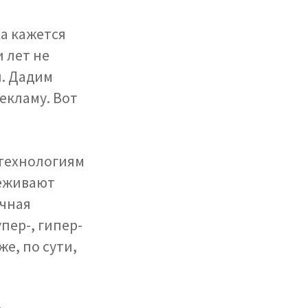
а кажется
 лет не
и. Дадим
екламу. Вот
фтехнологиям
реживают
ичная
пер-, гипер-
же, по сути,