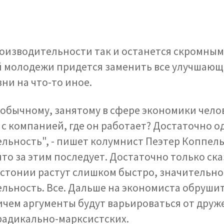
роизводительности так и останется скромным
 молодежи придется заменить все улучшающ
ни на что-то иное.
к обычному, занятому в сфере экономики чело
с компанией, где он работает? Достаточно од
льность", - пишет колумнист Пеэтер Коппель
что за этим последует. Достаточно только ска
Эстонии растут слишком быстро, значительн
льность. Все. Дальше на экономиста обруши
ичем аргументы будут варьироваться от друж
радикально-марксистских.