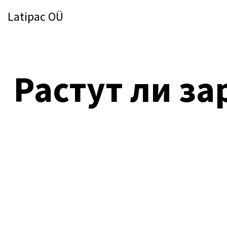
Latipac OÜ
Растут ли з