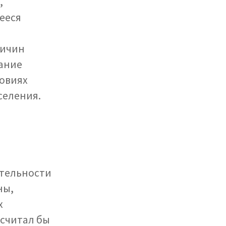
,
ееся
ричин
бание
ловиях
селения.
ительности
ны,
х
осчитал бы