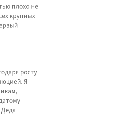
тью плохо не
всех крупных
первый
годаря росту
юцией. Я
тикам,
одатому
 Деда