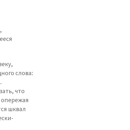
,
ееся
веку,
ного слова:
.
зать, что
о опережая
тся шквал
ески-