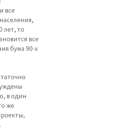
я
и все
 населения,
 лет, то
ановится все
ия бума 90-х
статочно
нуждены
, в один
то же
проекты,
.