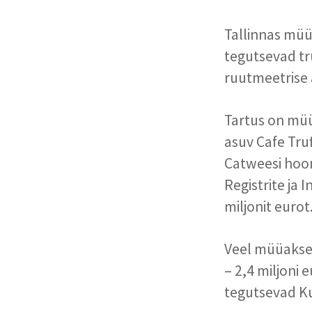
Tallinnas müü
tegutsevad trü
ruutmeetrise ä
Tartus on müü
asuv Cafe Truf
Catweesi hoon
Registrite ja
miljonit eurot
Veel müüakse 
– 2,4 miljoni 
tegutsevad Ku