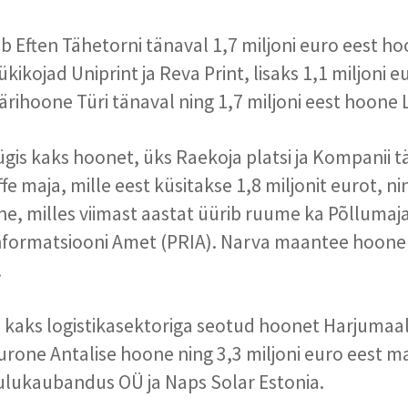
b Eften Tähetorni tänaval 1,7 miljoni euro eest ho
kikojad Uniprint ja Reva Print, lisaks 1,1 miljoni e
rihoone Türi tänaval ning 1,7 miljoni eest hoone L
gis kaks hoonet, üks Raekoja platsi ja Kompanii t
fe maja, mille eest küsitakse 1,8 miljonit eurot, ni
e, milles viimast aastat üürib ruume ka Põlluma
 Informatsiooni Amet (PRIA). Narva maantee hoone
.
kaks logistikasektoriga seotud hoonet Harjumaal
eurone Antalise hoone ning 3,3 miljoni euro eest m
lukaubandus OÜ ja Naps Solar Estonia.