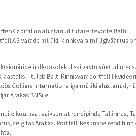
Eften Capital on alustanud tütarettevõtte Balti
tfell AS varade müüki; kinnisvara müügiväärtus o
.
ktsionäride üldkoosolekul sai vastu võetud otsus, 
. aastaks – tuleb Balti Kinnisvaraportfell likvidee
öös Colliers Internationaliga müüki alustanud,» ü
iljar Arakas BNSile.
ndile kuuluvat väiksemat rendipinda Tallinnas, Ta
rus, selgitas Arakas. Portfelli keskmine rendihind
hta.