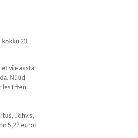
n kokku 23
et viie aasta
rida. Nüüd
tles Eften
rtus, Jõhvis,
 on 5,27 eurot