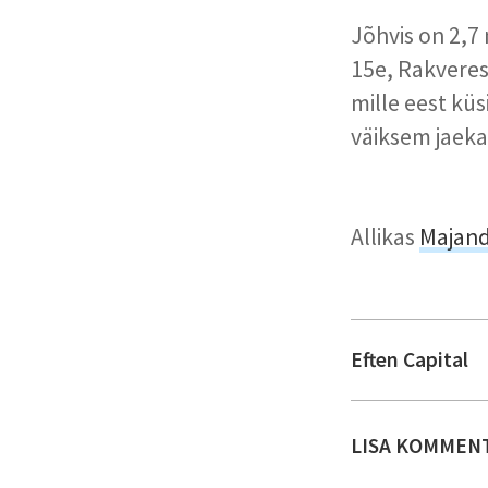
Jõhvis on 2,7
15e, Rakveres
mille eest küs
väiksem jaeka
Allikas
Majan
Eften Capital
LISA KOMMEN