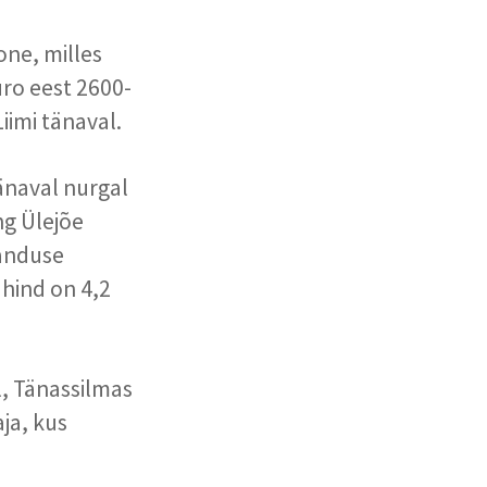
one, milles
uro eest 2600-
iimi tänaval.
änaval nurgal
ng Ülejõe
janduse
 hind on 4,2
, Tänassilmas
aja, kus