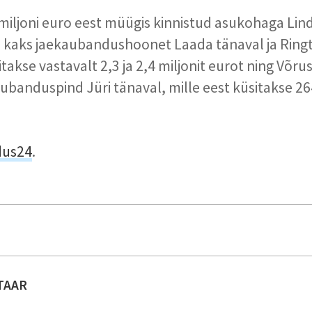
 miljoni euro eest müügis kinnistud asukohaga Lind
 kaks jaekaubandushoonet Laada tänaval ja Ringt
itakse vastavalt 2,3 ja 2,4 miljonit eurot ning Võr
ubanduspind Jüri tänaval, mille eest küsitakse 26
dus24
.
TAAR