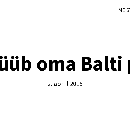
MEIS
üüb oma Balti p
2. aprill 2015