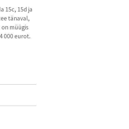
a 15c, 15d ja
ee tänaval,
us on müügis
4 000 eurot.