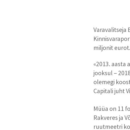
Varavalitseja 
Kinnisvarapor
miljonit eurot
«2013. aasta a
jooksul – 2018
olemegi koost
Capitali juht V
Müüa on 11 fo
Rakveres ja Võ
ruutmeetri ko