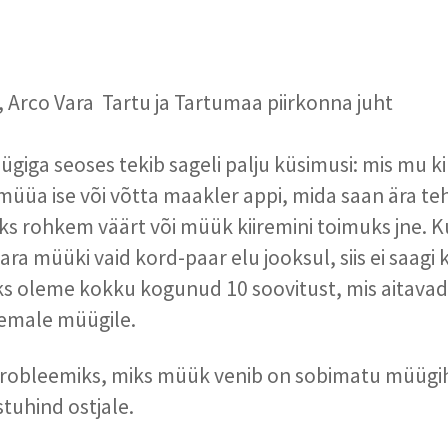
Arco Vara Tartu ja Tartumaa piirkonna juht
ügiga seoses tekib sageli palju küsimusi: mis mu k
müüa ise või võtta maakler appi, mida saan ära teh
eks rohkem väärt või müük kiiremini toimuks jne. 
ara müüki vaid kord-paar elu jooksul, siis ei saagi
eks oleme kokku kogunud 10 soovitust, mis aitava
iremale müügile.
 probleemiks, miks müük venib on sobimatu müügi
tuhind ostjale.