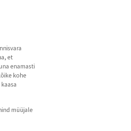
innisvara
a, et
Kuna enamasti
 kõike kohe
d kaasa
hind müüjale