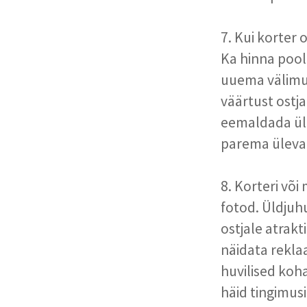
7. Kui korter
Ka hinna pool
uuema välimuse
väärtust ostja 
eemaldada üle
parema üleva
8. Korteri või
fotod. Üldjuhu
ostjale atrakt
näidata reklaa
huvilised koh
häid tingimusi