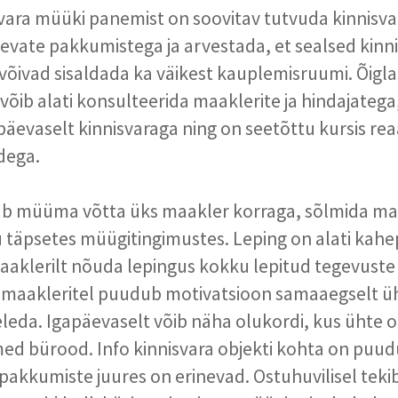
svara müüki panemist on soovitav tutvuda kinnisva
levate pakkumistega ja arvestada, et sealsed kinn
õivad sisaldada ka väikest kauplemisruumi. Õigla
võib alati konsulteerida maaklerite ja hindajatega
päevaselt kinnisvaraga ning on seetõttu kursis rea
dega.
sub müüma võtta üks maakler korraga, sõlmida ma
 täpsetes müügitingimustes. Leping on alati kahe
aklerilt nõuda lepingus kokku lepitud tegevuste
 maakleritel puudub motivatsioon samaaegselt ü
eleda. Igapäevaselt võib näha olukordi, kus ühte o
d bürood. Info kinnisvara objekti kohta on puudul
akkumiste juures on erinevad. Ostuhuvilisel tekib 