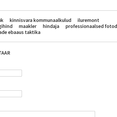
ük
kinnisvara kommunaalkulud
iluremont
gihind
maakler
hindaja
professionaalsed foto
ade ebaaus taktika
TAAR