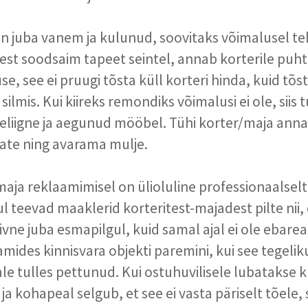
 on juba vanem ja kulunud, soovitaks võimalusel t
est soodsaim tapeet seintel, annab korterile puh
, see ei pruugi tõsta küll korteri hinda, kuid tõst
silmis. Kui kiireks remondiks võimalusi ei ole, siis 
liigne ja aegunud mööbel. Tühi korter/maja annab
ate ning avarama mulje.
 maja reklaamimisel on ülioluline professionaalsel
l teevad maaklerid korteritest-majadest pilte nii, 
iivne juba esmapilgul, kuid samal ajal ei ole ebarea
mides kinnisvara objekti paremini, kui see tegelik
ale tulles pettunud. Kui ostuhuvilisele lubatakse 
 ja kohapeal selgub, et see ei vasta päriselt tõele, s