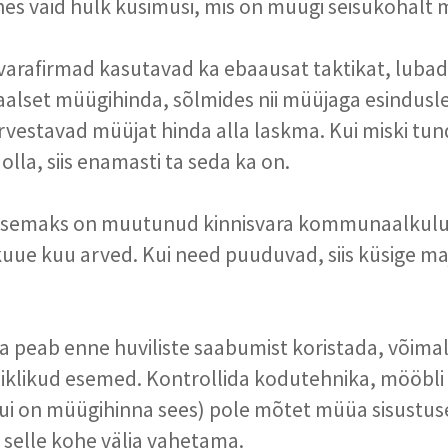
es vaid hulk küsimusi, mis on müügi seisukohalt m
svarafirmad kasutavad ka ebaausat taktikat, luba
aalset müügihinda, sõlmides nii müüjaga esindusle
rvestavad müüjat hinda alla laskma. Kui miski tun
 olla, siis enamasti ta seda ka on.
ulisemaks on muutunud kinnisvara kommunaalkulu
 kuue kuu arved. Kui need puuduvad, siis küsige m
ja peab enne huviliste saabumist koristada, võima
 isiklikud esemed. Kontrollida kodutehnika, mööbli
e kui on müügihinna sees) pole mõtet müüa sisustus
selle kohe välja vahetama.