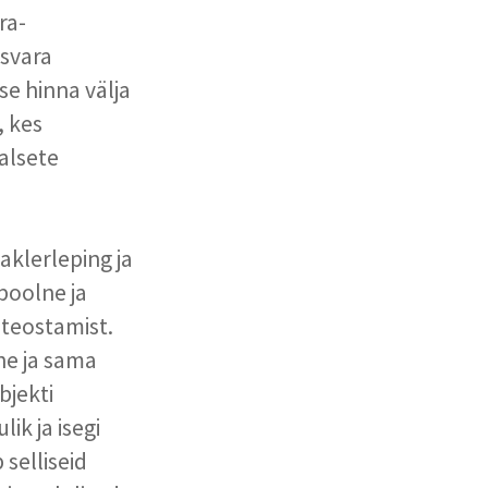
ra-
isvara
se hinna välja
, kes
alsete
aklerleping ja
poolne ja
 teostamist.
he ja sama
bjekti
ik ja isegi
selliseid