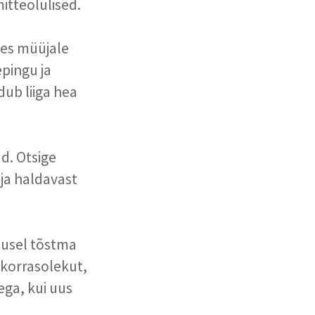
itteolulised.
des müüjale
pingu ja
dub liiga hea
d. Otsige
aja haldavast
lusel tõstma
 korrasolekut,
ega, kui uus