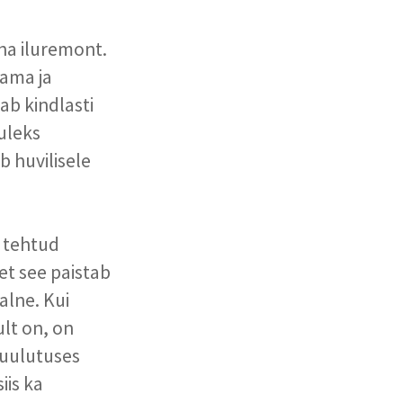
eha iluremont.
tama ja
ab kindlasti
tuleks
 huvilisele
t tehtud
et see paistab
alne. Kui
ult on, on
kuulutuses
iis ka