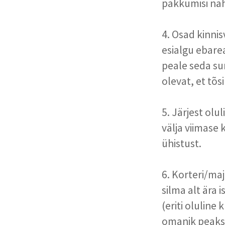
pakkumisi näh
4. Osad kinni
esialgu ebare
peale seda su
olevat, et tõsi
5. Järjest ol
välja viimase
ühistust.
6. Korteri/ma
silma alt ära
(eriti olulin
omanik peaks 