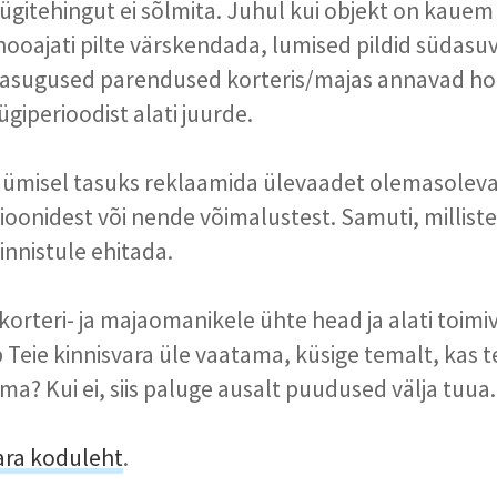
ügitehingut ei sõlmita. Juhul kui objekt on kaue
ooajati pilte värskendada, lumised pildid südasuve
igasugused parendused korteris/majas annavad h
giperioodist alati juurde.
üümisel tasuks reklaamida ülevaadet olemasolev
onidest või nende võimalustest. Samuti, milliste
innistule ehitada.
korteri- ja majaomanikele ühte head ja alati toimiv
 Teie kinnisvara üle vaatama, küsige temalt, kas 
a? Kui ei, siis paluge ausalt puudused välja tuua.
ara koduleht
.