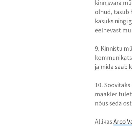
kinnisvara mü
olnud, tasub h
kasuks ning 
eelnevast müü
9. Kinnistu m
kommunikatsio
ja mida saab k
10. Soovitaks 
maakler tuleb
nõus seda ostm
Allikas
Arco V