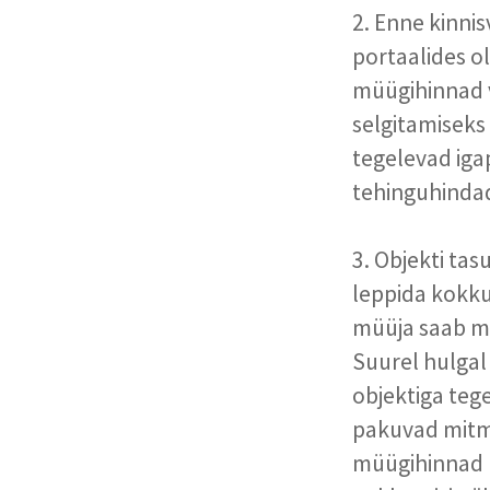
2. Enne kinni
portaalides o
müügihinnad v
selgitamiseks 
tegelevad iga
tehinguhinda
3. Objekti ta
leppida kokku
müüja saab ma
Suurel hulgal
objektiga teg
pakuvad mitme
müügihinnad p