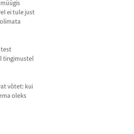
m müügis
l ei tule just
oolimata
atest
l tingimustel
at võtet: kui
tema oleks