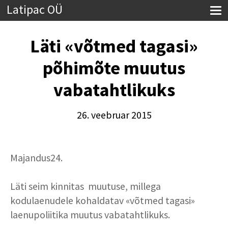
Latipac OÜ
Läti «võtmed tagasi»
põhimõte muutus
vabatahtlikuks
26. veebruar 2015
Majandus24.
Läti seim kinnitas
muutuse, millega
kodulaenudele kohaldatav «võtmed tagasi»
laenupoliitika muutus vabatahtlikuks.