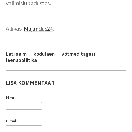
valimislubadustes.
Allikas:
Majandus24
.
Läti seim
kodulaen
võtmed tagasi
laenupoliitika
LISA KOMMENTAAR
Nimi
E-mail