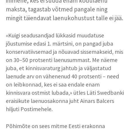
inimene, kes ei suuda enam kodulaenu
maksta, tagastab võtmed pangale ning
mingit täiendavat laenukohustust talle ei jää.
«Kuigi seadusandjad lükkasid muudatuse
jõustumise edasi 1. märtsini, on pangad juba
konservatiivsemad ja nõuavad sissemakseid, mis
on 30–50 protsenti laenusummast. Me näeme
juba, et kinnisvaraturg jahtub ja väljastatud
laenude arv on vähenenud 40 protsenti – need
on leibkonnad, kes ei saa endale enam
kinnisvara ostmist lubada,» ütles Läti Swedbanki
eraisikute laenuosakonna juht Ainars Balcers
hiljuti Postimehele.
Põhimõte on sees mitme Eesti erakonna