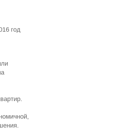
016 год
или
на
квартир.
ономичной,
шения.