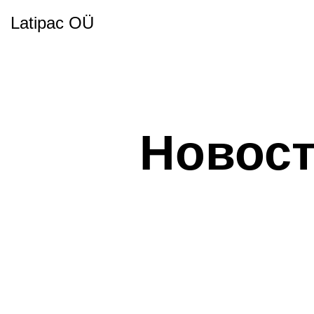
Latipac OÜ
Новост