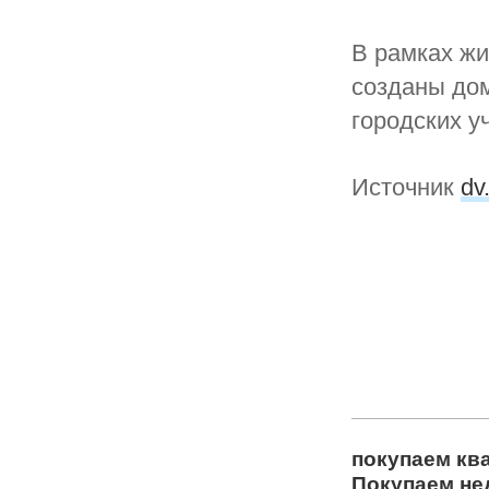
В рамках жи
созданы до
городских у
Источник
dv
покупаем кв
Покупаем не