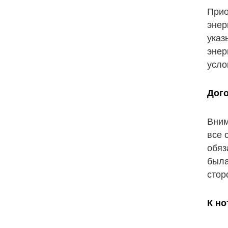
Прио
энер
указ
энер
усло
Дог
Вним
все 
обяз
была
стор
К но