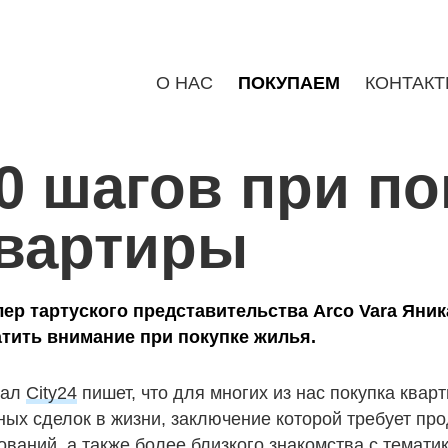
О НАС
ПОКУПАЕМ
КОНТАК
0 шагов при по
вартиры
ер тартуского представительства Arco Vara Яника
тить внимание при покупке жилья.
тал
City24
пишет, что для многих из нас покупка квар
ных сделок в жизни, заключение которой требует пр
ований, а также более близкого знакомства с темати