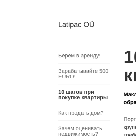
Latipac OÜ
1
Берем в аренду!
к
Зарабатывайте 500
EURO!
10 шагов при
Макл
покупке квартиры
обра
Как продать дом?
Пор
круп
Зачем оценивать
недвижимость?
треб