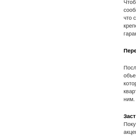
Чтоб
сооб
что 
креп
гара
Пер
Посл
объе
кото
квар
ним.
Заст
Поку
акце