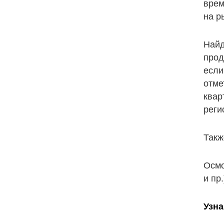
врем
на р
Найд
прод
если
отме
квар
реги
Такж
Осмо
и пр.
Узна