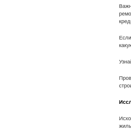
Важн
ремо
кред
Если
каку
Узна
Пров
стро
Исс
Исхо
жиль