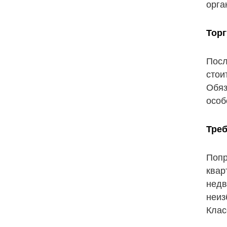
орга
Торг
Посл
стои
Обяз
особ
Треб
Попр
квар
недв
неиз
Клас