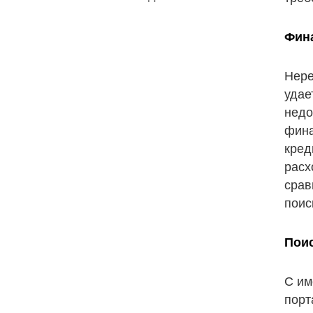
Фин
Нере
удае
недо
фина
кред
расх
срав
поис
Пои
С им
порт