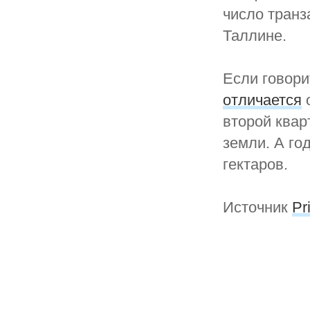
число транз
Таллине.
Если говори
отличается
о
второй квар
земли. А го
гектаров.
Источник
Pr