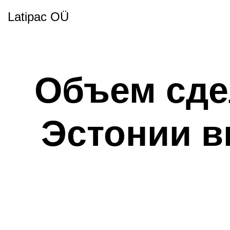
Latipac OÜ
Объем сде
Эстонии в