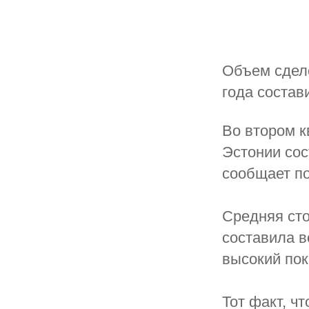
Объем сдело
года состав
Во втором к
Эстонии сос
сообщает п
Средняя сто
составила в
высокий пок
Тот факт, ч