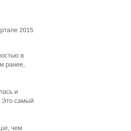
артале 2015
мостью в
м ранее,
лась и
. Это самый
ьше, чем