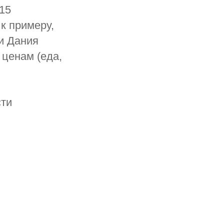
015
к примеру,
и Дания
 ценам (еда,