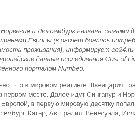
 Норвегия и Люксембург названы самыми 
странами Европы (в расчет брались потре
имость проживания), информирует ee24.ru 
вропейские данные исследования Cost of Liv
еденного порталом Numbeo.
но, что в мировом рейтинге Швейцария то
а первом месте. Далее идут Сингапур и Нор
 Европой, в первую мировую десятку попал
ксембург, Катар, Австралия, Венесуэла, Ис