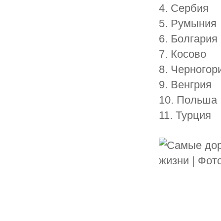
4. Сербия
5. Румыния
6. Болгария
7. Косово
8. Черногор
9. Венгрия
10. Польша
11. Турция