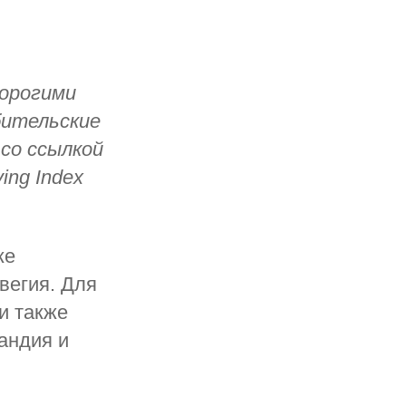
дорогими
бительские
со ссылкой
ing Index
же
вегия. Для
и также
ландия и