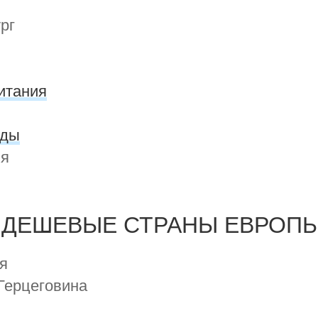
рг
итания
нды
ия
я
 ДЕШЕВЫЕ СТРАНЫ ЕВРОПЫ
я
 Герцеговина