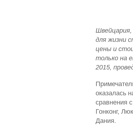
Швейцария,
для жизни 
цены и сто
только на е
2015, пров
Примечатель
оказалась н
сравнения с
Гонконг, Лю
Дания.