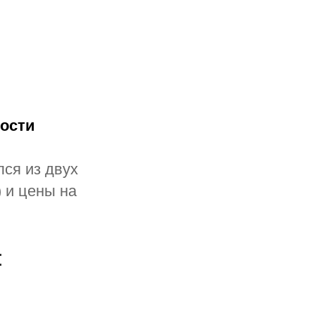
мости
лся из двух
) и цены на
: