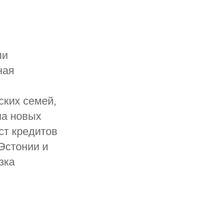
ли
ная
ских семей,
ма новых
ст кредитов
Эстонии и
зка