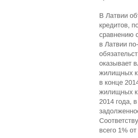
В Латвии о
кредитов, п
сравнению с
в Латвии по
обязательст
оказывает в
жилищных кр
в конце 201
жилищных к
2014 года, 
задолженнос
Соответству
всего 1% о