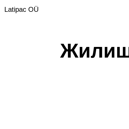
Latipac OÜ
Жилищ