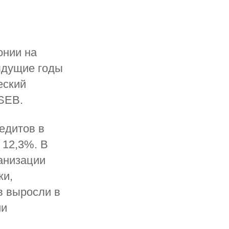
онии на
дыдущие годы
еский
 SEB.
едитов в
 12,3%. В
ганизации
ки,
 выросли в
ии