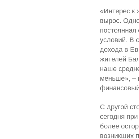
«Интерес к 
вырос. Одно
постоянная
условий. В 
дохода в Е
жителей Бал
наше средне
меньше», –
финансовый
С другой ст
сегодня при
более остор
возникших п