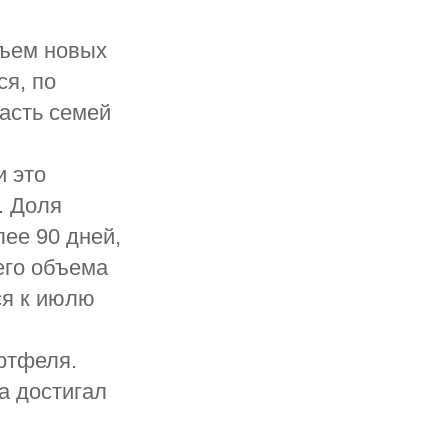
бъем новых
ся, по
Часть семей
и это
. Доля
ее 90 дней,
его объема
ся к июлю
ртфеля.
а достигал