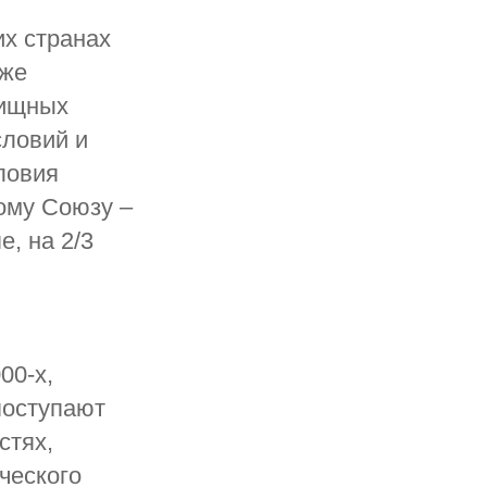
их странах
кже
лищных
словий и
ловия
ому Союзу –
, на 2/3
00-х,
поступают
стях,
ческого