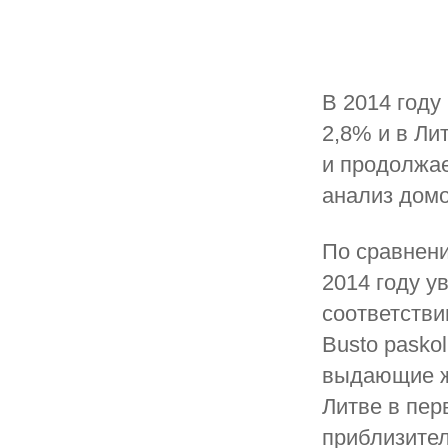
В 2014 году
2,8% и в Ли
и продолжае
анализ домо
По сравнени
2014 году у
соответстви
Busto pasko
выдающие ж
Литве в пер
приблизител