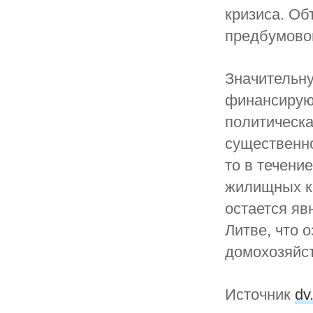
кризиса. Об
предбумово
Значительну
финансируют
политическа
существенно
то в течени
жилищных кр
остается яв
Литве, что 
домохозяйст
Источник
dv