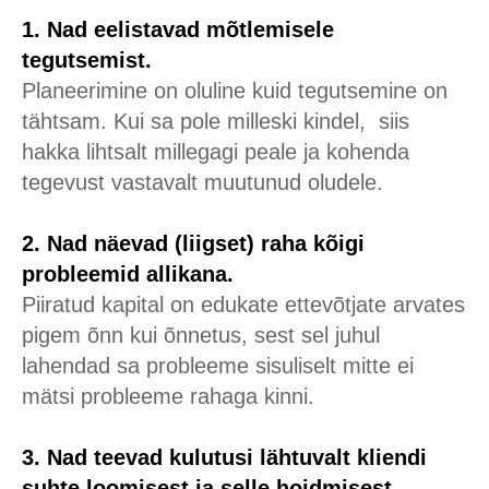
1. Nad eelistavad
mõtlemisele
tegutsemist.
Planeerimine on oluline kuid tegutsemine on
tähtsam. Kui sa pole milleski kindel, siis
hakka lihtsalt millegagi peale ja kohenda
tegevust vastavalt muutunud oludele.
2. Nad näevad (liigset) raha kõigi
probleemid allikana.
Piiratud kapital on edukate ettevõtjate arvates
pigem õnn kui õnnetus, sest sel juhul
lahendad sa probleeme sisuliselt mitte ei
mätsi probleeme rahaga kinni.
3. Nad teevad kulutusi lähtuvalt kliendi
suhte loomisest ja selle hoidmisest.