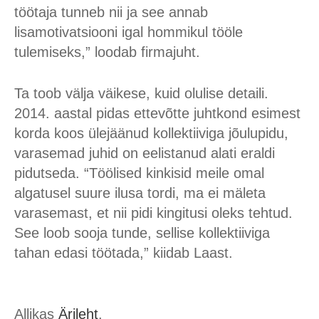
töötaja tunneb nii ja see annab
lisamotivatsiooni igal hommikul tööle
tulemiseks,” loodab firmajuht.
Ta toob välja väikese, kuid olulise detaili.
2014. aastal pidas ettevõtte juhtkond esimest
korda koos ülejäänud kollektiiviga jõulupidu,
varasemad juhid on eelistanud alati eraldi
pidutseda. “Töölised kinkisid meile omal
algatusel suure ilusa tordi, ma ei mäleta
varasemast, et nii pidi kingitusi oleks tehtud.
See loob sooja tunde, sellise kollektiiviga
tahan edasi töötada,” kiidab Laast.
Allikas
Ärileht
.