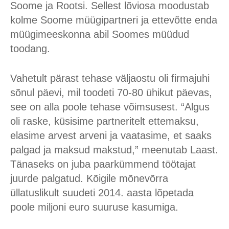
Soome ja Rootsi. Sellest lõviosa moodustab
kolme Soome müügipartneri ja ettevõtte enda
müügimeeskonna abil Soomes müüdud
toodang.
Vahetult pärast tehase väljaostu oli firmajuhi
sõnul päevi, mil toodeti 70-80 ühikut päevas,
see on alla poole tehase võimsusest. “Algus
oli raske, küsisime partneritelt ettemaksu,
elasime arvest arveni ja vaatasime, et saaks
palgad ja maksud makstud,” meenutab Laast.
Tänaseks on juba paarkümmend töötajat
juurde palgatud. Kõigile mõnevõrra
üllatuslikult suudeti 2014. aasta lõpetada
poole miljoni euro suuruse kasumiga.