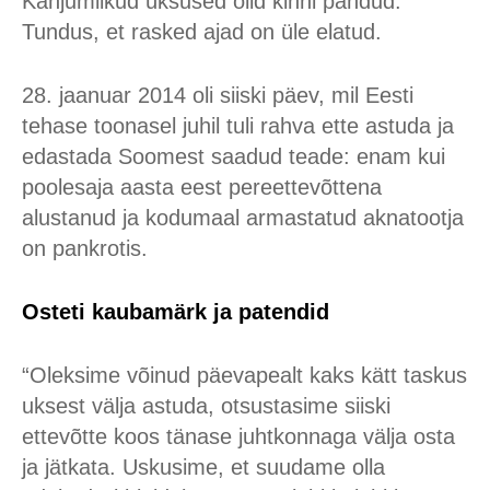
Kahjumlikud üksused olid kinni pandud.
Tundus, et rasked ajad on üle elatud.
28. jaanuar 2014 oli siiski päev, mil Eesti
tehase toonasel juhil tuli rahva ette astuda ja
edastada Soomest saadud teade: enam kui
poolesaja aasta eest pereettevõttena
alustanud ja kodumaal armastatud aknatootja
on pankrotis.
Osteti kaubamärk ja patendid
“Oleksime võinud päevapealt kaks kätt taskus
uksest välja astuda, otsustasime siiski
ettevõtte koos tänase juhtkonnaga välja osta
ja jätkata. Uskusime, et suudame olla