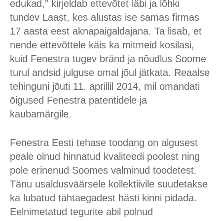
edukad,” kirjeldab ettevõtet läbi ja lõhki
tundev Laast, kes alustas ise samas firmas
17 aasta eest aknapaigaldajana. Ta lisab, et
nende ettevõttele käis ka mitmeid kosilasi,
kuid Fenestra tugev bränd ja nõudlus Soome
turul andsid julguse omal jõul jätkata. Reaalse
tehinguni jõuti 11. aprillil 2014, mil omandati
õigused Fenestra patentidele ja
kaubamärgile.
Fenestra Eesti tehase toodang on algusest
peale olnud hinnatud kvaliteedi poolest ning
pole erinenud Soomes valminud toodetest.
Tänu usaldusväärsele kollektiivile suudetakse
ka lubatud tähtaegadest hästi kinni pidada.
Eelnimetatud tegurite abil polnud