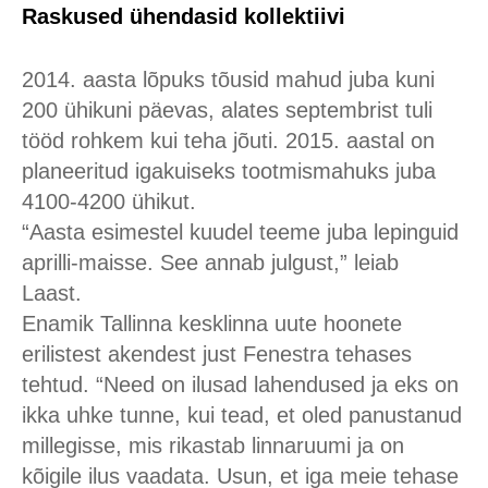
Raskused ühendasid kollektiivi
2014. aasta lõpuks tõusid mahud juba kuni
200 ühikuni päevas, alates septembrist tuli
tööd rohkem kui teha jõuti. 2015. aastal on
planeeritud igakuiseks tootmismahuks juba
4100-4200 ühikut.
“Aasta esimestel kuudel teeme juba lepinguid
aprilli-maisse. See annab julgust,” leiab
Laast.
Enamik Tallinna kesklinna uute hoonete
erilistest akendest just Fenestra tehases
tehtud. “Need on ilusad lahendused ja eks on
ikka uhke tunne, kui tead, et oled panustanud
millegisse, mis rikastab linnaruumi ja on
kõigile ilus vaadata. Usun, et iga meie tehase