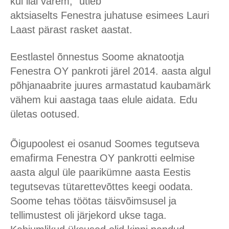
kui iial varem,” ütleb
aktsiaselts
Fenestra
juhatuse esimees Lauri
Laast pärast rasket aastat.
Eestlastel õnnestus
S
oome aknatootja
Fenestra OY pankroti järel 2014. aasta algul
põhjanaabrite juures armastatud kaubamärk
vähem kui aastaga taas elule aidata. Edu
ületas ootused.
Õigupoolest ei osanud Soomes tegutseva
emafirma Fenestra OY pankrotti eelmise
aasta algul üle paarikümne aasta Eestis
tegutsevas tütarettevõttes keegi oodata.
Soome tehas töötas täisvõimsusel ja
tellimustest oli järjekord ukse taga.