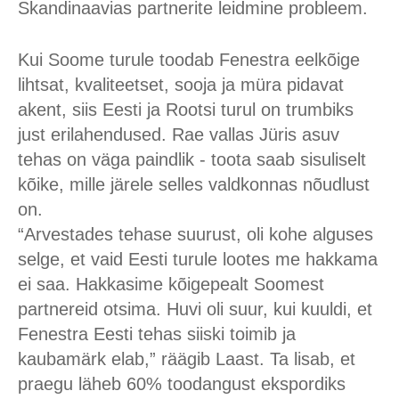
Skandinaavias partnerite leidmine probleem.
Kui Soome turule toodab Fenestra eelkõige
lihtsat, kvaliteetset, sooja ja müra pidavat
akent, siis Eesti ja Rootsi turul on trumbiks
just erilahendused.
Rae vallas
Jüris asuv
tehas on väga paindlik - toota saab sisuliselt
kõike, mille järele selles valdkonnas nõudlust
on.
“Arvestades tehase suurust, oli kohe alguses
selge, et vaid Eesti turule lootes me hakkama
ei saa. Hakkasime kõigepealt Soomest
partnereid otsima. Huvi oli suur, kui kuuldi, et
Fenestra Eesti tehas siiski toimib ja
kaubamärk elab,” räägib Laast. Ta lisab, et
praegu läheb 60% toodangust ekspordiks