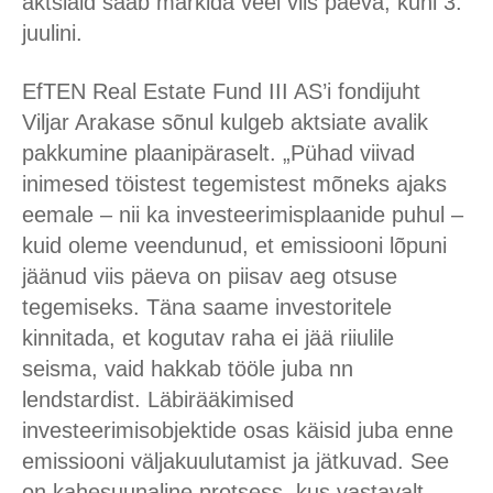
aktsiaid saab märkida veel viis päeva, kuni 3.
juulini.
EfTEN Real Estate Fund III AS’i fondijuht
Viljar Arakase sõnul kulgeb aktsiate avalik
pakkumine plaanipäraselt. „Pühad viivad
inimesed töistest tegemistest mõneks ajaks
eemale – nii ka investeerimisplaanide puhul –
kuid oleme veendunud, et emissiooni lõpuni
jäänud viis päeva on piisav aeg otsuse
tegemiseks. Täna saame investoritele
kinnitada, et kogutav raha ei jää riiulile
seisma, vaid hakkab tööle juba nn
lendstardist. Läbirääkimised
investeerimisobjektide osas käisid juba enne
emissiooni väljakuulutamist ja jätkuvad. See
on kahesuunaline protsess, kus vastavalt