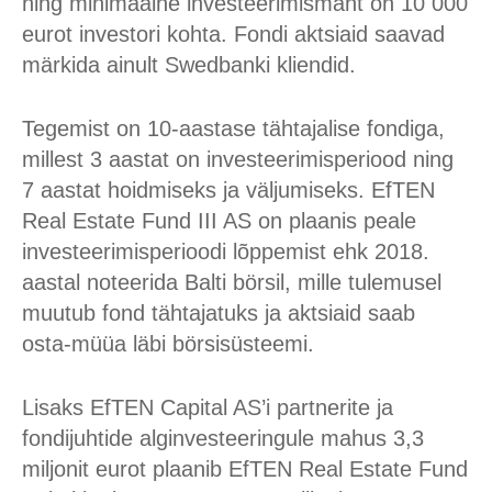
ning minimaalne investeerimismaht on 10 000
eurot investori kohta. Fondi aktsiaid saavad
märkida ainult Swedbanki kliendid.
Tegemist on 10-aastase tähtajalise fondiga,
millest 3 aastat on investeerimisperiood ning
7 aastat hoidmiseks ja väljumiseks. EfTEN
Real Estate Fund III AS on plaanis peale
investeerimisperioodi lõppemist ehk 2018.
aastal noteerida Balti börsil, mille tulemusel
muutub fond tähtajatuks ja aktsiaid saab
osta-müüa läbi börsisüsteemi.
Lisaks EfTEN Capital AS’i partnerite ja
fondijuhtide alginvesteeringule mahus 3,3
miljonit eurot plaanib EfTEN Real Estate Fund