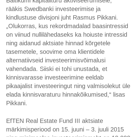
Baltikumi kapitalituru aktiviseerumisele,“
rääkis Swedbanki investeerimise ja
kindlustuse divisjoni juht Rasmus Pikkani.
„Olukorras, kus rekordmadalad baasintressid
on viinud nullilähedaseks ka hoiuste intressid
ning aidanud aktsiate hinnad kõrgetele
tasemetele, soovime oma klientidele
alternatiivseid investeerimisvõimalusi
vahendada. Siiski ei tohi unustada, et
kinnisvarasse investeerimine eeldab
pikaajalist investeeringut ning valmisolekut üle
elada kinnisvaraturu hinnakõikumised,“ lisas
Pikkani.
EfTEN Real Estate Fund III aktsiate
märkimisperiood on 15. juuni – 3. juuli 2015