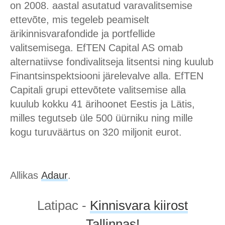
on 2008. aastal asutatud varavalitsemise
ettevõte, mis tegeleb peamiselt
ärikinnisvarafondide ja portfellide
valitsemisega. EfTEN Capital AS omab
alternatiivse fondivalitseja litsentsi ning kuulub
Finantsinspektsiooni järelevalve alla. EfTEN
Capitali grupi ettevõtete valitsemise alla
kuulub kokku 41 ärihoonet Eestis ja Lätis,
milles tegutseb üle 500 üürniku ning mille
kogu turuväärtus on 320 miljonit eurot.
Allikas
Adaur
.
Latipac -
Kinnisvara kiirost
Tallinnas!