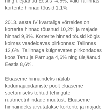
ning ülejäänud Eestis -4,5%, vaid Tallinnas
korterite hinnad tõusid 1,1%.
2013. aasta IV kvartaliga võrreldes on
korterite hinnad tõusnud 10,2% ja majade
hinnad 9,8%. Korterite hinnad tõusid kõigis
kolmes vaadeldavas piirkonnas: Tallinnas
12,6%, Tallinnaga külgnevates piirkondades
koos Tartu ja Pärnuga 4,6% ning ülejäänud
Eestis 8,6%.
Eluaseme hinnaindeks näitab
kodumajapidamiste poolt eluaseme
soetamiseks tehtud tehingute
ruutmeetrihindade muutust. Eluaseme
hinnaindeks arvutatakse korterite ja majade