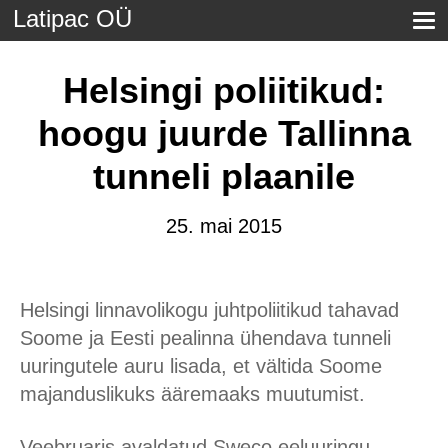
Latipac OÜ
Helsingi poliitikud:
hoogu juurde Tallinna
tunneli plaanile
25. mai 2015
Helsingi linnavolikogu juhtpoliitikud tahavad
Soome ja Eesti pealinna ühendava tunneli
uuringutele auru lisada, et vältida Soome
majanduslikuks ääremaaks muutumist.
Veebruaris avaldatud Sweco eeluuringu