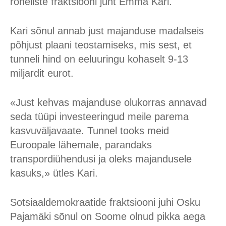
roheliste fraktsiooni juht Emma Kari.
Kari sõnul annab just majanduse madalseis
põhjust plaani teostamiseks, mis sest, et
tunneli hind on eeluuringu kohaselt 9-13
miljardit eurot.
«Just kehvas majanduse olukorras annavad
seda tüüpi investeeringud meile parema
kasvuväljavaate. Tunnel tooks meid
Euroopale lähemale, parandaks
transpordiühendusi ja oleks majandusele
kasuks,» ütles Kari.
Sotsiaaldemokraatide fraktsiooni juhi Osku
Pajamäki sõnul on Soome olnud pikka aega