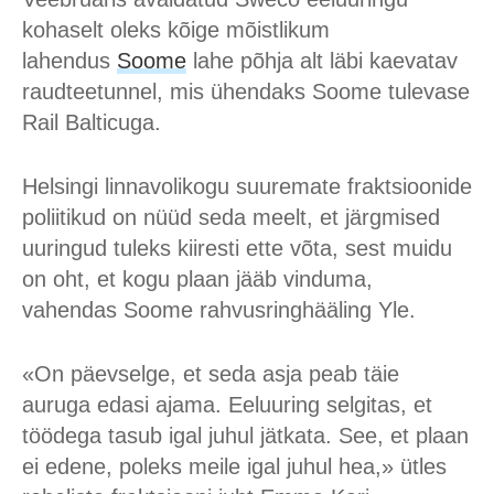
kohaselt oleks kõige mõistlikum
lahendus
Soome
lahe põhja alt läbi kaevatav
raudteetunnel, mis ühendaks Soome tulevase
Rail Balticuga.
Helsingi linnavolikogu suuremate fraktsioonide
poliitikud on nüüd seda meelt, et järgmised
uuringud tuleks kiiresti ette võta, sest muidu
on oht, et kogu plaan jääb vinduma,
vahendas Soome rahvusringhääling Yle.
«On päevselge, et seda asja peab täie
auruga edasi ajama. Eeluuring selgitas, et
töödega tasub igal juhul jätkata. See, et plaan
ei edene, poleks meile igal juhul hea,» ütles