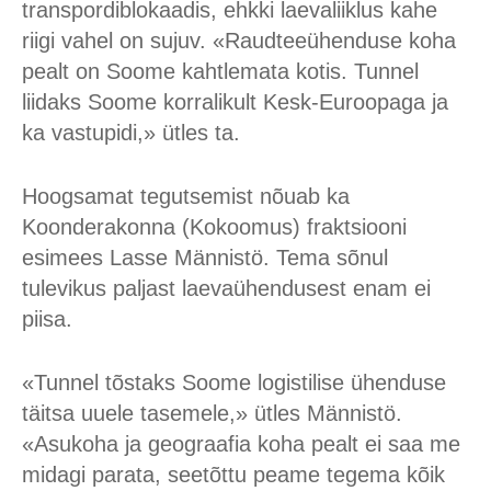
transpordiblokaadis, ehkki laevaliiklus kahe
riigi vahel on sujuv. «Raudteeühenduse koha
pealt on Soome kahtlemata kotis. Tunnel
liidaks Soome korralikult Kesk-Euroopaga ja
ka vastupidi,» ütles ta.
Hoogsamat tegutsemist nõuab ka
Koonderakonna (Kokoomus) fraktsiooni
esimees Lasse Männistö. Tema sõnul
tulevikus paljast laevaühendusest enam ei
piisa.
«Tunnel tõstaks Soome logistilise ühenduse
täitsa uuele tasemele,» ütles Männistö.
«Asukoha ja geograafia koha pealt ei saa me
midagi parata, seetõttu peame tegema kõik