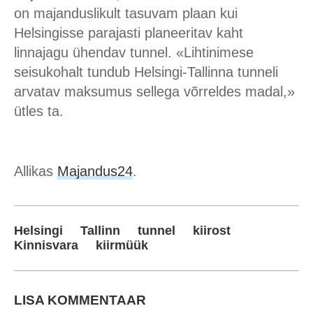
on majanduslikult tasuvam plaan kui
Helsingisse parajasti planeeritav kaht
linnajagu ühendav tunnel. «Lihtinimese
seisukohalt tundub Helsingi-Tallinna tunneli
arvatav maksumus sellega võrreldes madal,»
ütles ta.
Allikas
Majandus24
.
Helsingi
Tallinn
tunnel
kiirost
Kinnisvara
kiirmüük
LISA KOMMENTAAR