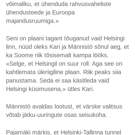
võimaliku, et ühenduda rahvusvaheliste
ühendusteede ja Euroopa
majandusruumiga.»
Seni on plaani tagant tõuganud vaid Helsingi
linn, nüüd oleks Kari ja Männistö sõnul aeg, et
ka Soome riik tõsisemalt kampa lööks.
«Selge, et Helsingil on suur roll. Aga see on
kahtlemata üleriigiline plaan. Riik peaks siia
panustama. Seda ei saa käsitleda vaid
Helsingi küsimusena,» ütles Kari.
Männistö avaldas lootust, et värske valitsus
võtab jätku-uuringute osas seisukoha.
Pajamäki märkis, et Helsinki-Tallinna tunnel