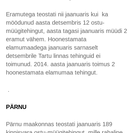
Eramutega teostati nii jaanuaris kui ka
möödunud aasta detsembris 12 ostu-
müügitehingut, aasta tagasi jaanuaris müüdi 2
eramut vähem. Hoonestamata
elamumaadega jaanuaris sarnaselt
detsembrile Tartu linnas tehinguid ei
toimunud. 2014. aasta jaanuaris toimus 2
hoonestamata elamumaa tehingut.
.
PÄRNU
Pärnu maakonnas teostati jaanuaris 189
kinnisvara ostu-müügitehingut, mille rahaline