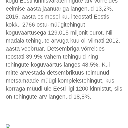
kogu Eesti kinnisvaratehingute arv võrreldes
eelmise aasta jaanuariga langenud 13,2%.
2015. aasta esimesel kuul teostati Eestis
kokku 2766 ostu-müügitehingut
koguväärtusega 129,015 miljonit eurot. Nii
madala tehingute arvuga kuu oli viimati 2012.
aasta veebruar. Detsembriga võrreldes
teostati 39,9% vähem tehinguid ning
tehingute koguväärtus langes 48,5%. Kui
mitte arvestada detsembrikuus toimunud
metsamaade müügi komplekstehingut, kus
korraga müüdi üle Eesti ligi 1200 kinnistut, siis
on tehingute arv langenud 18,8%.