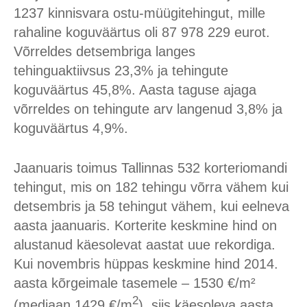
1237 kinnisvara ostu-müügitehingut, mille
rahaline koguväärtus oli 87 978 229 eurot.
Võrreldes detsembriga langes
tehinguaktiivsus 23,3% ja tehingute
koguväärtus 45,8%. Aasta taguse ajaga
võrreldes on tehingute arv langenud 3,8% ja
koguväärtus 4,9%.
Jaanuaris toimus Tallinnas 532 korteriomandi
tehingut, mis on 182 tehingu võrra vähem kui
detsembris ja 58 tehingut vähem, kui eelneva
aasta jaanuaris. Korterite keskmine hind on
alustanud käesolevat aastat uue rekordiga.
Kui novembris hüppas keskmine hind 2014.
aasta kõrgeimale tasemele – 1530 €/m²
2
(mediaan 1429 €/m
), siis käesoleva aasta