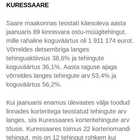
KURESSAARE
Saare maakonnas teostati käesoleva aasta
jaanuaris 89 kinnisvara ostu-müügitehingut,
mille rahaline koguväärtus oli 1 911 174 eurot.
Võrreldes detsembriga langes
tehinguaktiivsus 38,6% ja tehingute
koguväärtus 36,1%. Aasta taguse ajaga
võrreldes langes tehingute arv 53,4% ja
koguväärtus 56,2%.
Kui jaanuaris enamus ülevaates välja toodud
linnades korteritega teostatud tehingute arv
langes, siis Kuressaares korteritehingute arv
tõusis. Kuressaares toimus 22 korteriomandi
tehingut, mis on 12 tehingut rohkem kui