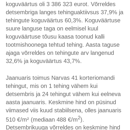
koguväärtus oli 3 386 323 eurot. Võrreldes
detsembriga langes tehinguaktiivsus 37,9% ja
tehingute koguväärtus 60,3%. Koguväärtuse
suure languse taga on eelmisel kuul
koguväärtuse tõusu kaasa toonud kalli
tootmishoonega tehtud tehing. Aasta taguse
ajaga võrreldes on tehingute arv langenud
32,6% ja koguväärtus 43,7%.
Jaanuaris toimus Narvas 41 korteriomandi
tehingut, mis on 1 tehing vähem kui
detsembris ja 24 tehingut vähem kui eelneva
aasta jaanuaris. Keskmine hind on püsinud
viimased viis kuud stabiilsena, olles jaanuaris
2
510 €/m² (mediaan 488 €/m
).
Detsembrikuuga võrreldes on keskmine hind