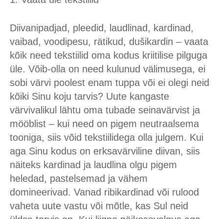
Diivanipadjad, pleedid, laudlinad, kardinad,
vaibad, voodipesu, rätikud, dušikardin – vaata
kõik need tekstiilid oma kodus kriitilise pilguga
üle. Võib-olla on need kulunud välimusega, ei
sobi värvi poolest enam tuppa või ei olegi neid
kõiki Sinu koju tarvis? Uute kangaste
värvivalikul lähtu oma tubade seinavärvist ja
mööblist – kui need on pigem neutraalsema
tooniga, siis võid tekstiilidega olla julgem. Kui
aga Sinu kodus on erksavärviline diivan, siis
näiteks kardinad ja laudlina olgu pigem
heledad, pastelsemad ja vähem
domineerivad. Vanad ribikardinad või rulood
vaheta uute vastu või mõtle, kas Sul neid