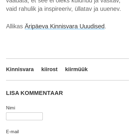
vaadata, et see ei oleks kulunud ja väsitav,
vaid rahulik ja inspireeriv, üllatav ja uuenev.
Allikas
Äripäeva Kinnisvara Uuudised
.
Kinnisvara
kiirost
kiirmüük
LISA KOMMENTAAR
Nimi
E-mail