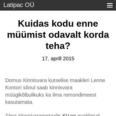
Latipac OÜ
Kuidas kodu enne
müümist odavalt korda
teha?
17. aprill 2015
Domus Kinnisvara kutselise maakleri Lenne
Kontori sõnul saab kinnisvara
müügikõlbulikuks ka ilma remondimeest
kasutamata.
Täna kinnsivaraportaalis
KV.ee
avaldatud