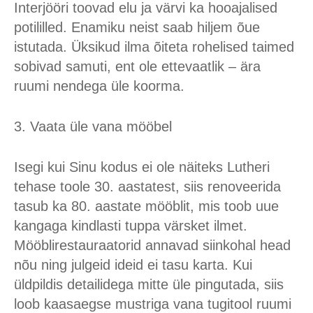
Interjööri toovad elu ja värvi ka hooajalised
potililled. Enamiku neist saab hiljem õue
istutada. Üksikud ilma õiteta rohelised taimed
sobivad samuti, ent ole ettevaatlik – ära
ruumi nendega üle koorma.
3. Vaata üle vana mööbel
Isegi kui Sinu kodus ei ole näiteks Lutheri
tehase toole 30. aastatest, siis renoveerida
tasub ka 80. aastate mööblit, mis toob uue
kangaga kindlasti tuppa värsket ilmet.
Mööblirestauraatorid annavad siinkohal head
nõu ning julgeid ideid ei tasu karta. Kui
üldpildis detailidega mitte üle pingutada, siis
loob kaasaegse mustriga vana tugitool ruumi