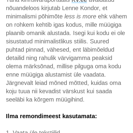
nõuandeloos kirjutab Lenne Kondor, et
minimalismi põhimõte
less is more
ehk vähem
on rohkem kehtib igas kodus, mille müügiga
plaanib omanik alustada. Isegi kui kodu ei ole
sisustatud minimalistlikus stiilis. Suured
puhtad pinnad, vähesed, ent läbimõeldud
detailid ning rahulik värvigamma peaksid
olema märksõnad, millise pilguga oma kodu
enne müügiga alustamist üle vaadata.
Järgnevalt leiad mõned mõtted, kuidas oma
koju tuua nii kevadist värskust kui saada
seeläbi ka kõrgem müügihind.
Ilma remondimeest kasutamata:
1. Vaata üle tekstiilid