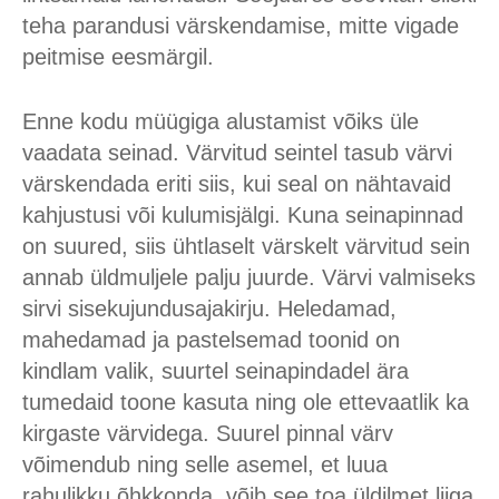
teha parandusi värskendamise, mitte vigade
peitmise eesmärgil.
Enne kodu müügiga alustamist võiks üle
vaadata seinad. Värvitud seintel tasub värvi
värskendada eriti siis, kui seal on nähtavaid
kahjustusi või kulumisjälgi. Kuna seinapinnad
on suured, siis ühtlaselt värskelt värvitud sein
annab üldmuljele palju juurde. Värvi valmiseks
sirvi sisekujundusajakirju. Heledamad,
mahedamad ja pastelsemad toonid on
kindlam valik, suurtel seinapindadel ära
tumedaid toone kasuta ning ole ettevaatlik ka
kirgaste värvidega. Suurel pinnal värv
võimendub ning selle asemel, et luua
rahulikku õhkkonda, võib see toa üldilmet liiga