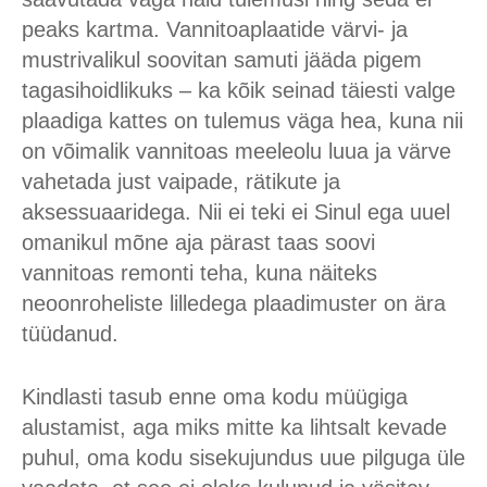
peaks kartma. Vannitoaplaatide värvi- ja
mustrivalikul soovitan samuti jääda pigem
tagasihoidlikuks – ka kõik seinad täiesti valge
plaadiga kattes on tulemus väga hea, kuna nii
on võimalik vannitoas meeleolu luua ja värve
vahetada just vaipade, rätikute ja
aksessuaaridega. Nii ei teki ei Sinul ega uuel
omanikul mõne aja pärast taas soovi
vannitoas remonti teha, kuna näiteks
neoonroheliste lilledega plaadimuster on ära
tüüdanud.
Kindlasti tasub enne oma kodu müügiga
alustamist, aga miks mitte ka lihtsalt kevade
puhul, oma kodu sisekujundus uue pilguga üle