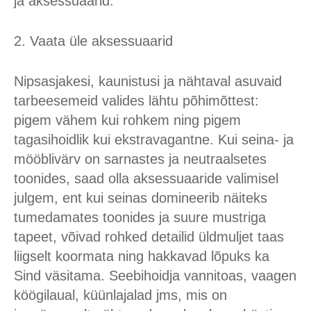
ja aksessuaarid.
2. Vaata üle aksessuaarid
Nipsasjakesi, kaunistusi ja nähtaval asuvaid
tarbeesemeid valides lähtu põhimõttest:
pigem vähem kui rohkem ning pigem
tagasihoidlik kui ekstravagantne. Kui seina- ja
mööblivärv on sarnastes ja neutraalsetes
toonides, saad olla aksessuaaride valimisel
julgem, ent kui seinas domineerib näiteks
tumedamates toonides ja suure mustriga
tapeet, võivad rohked detailid üldmuljet taas
liigselt koormata ning hakkavad lõpuks ka
Sind väsitama. Seebihoidja vannitoas, vaagen
köögilaual, küünlajalad jms, mis on