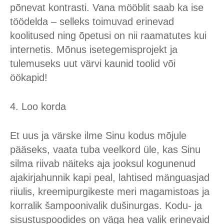
põnevat kontrasti. Vana mööblit saab ka ise
töödelda – selleks toimuvad erinevad
koolitused ning õpetusi on nii raamatutes kui
internetis. Mõnus isetegemisprojekt ja
tulemuseks uut värvi kaunid toolid või
öökapid!
4. Loo korda
Et uus ja värske ilme Sinu kodus mõjule
pääseks, vaata tuba veelkord üle, kas Sinu
silma riivab näiteks aja jooksul kogunenud
ajakirjahunnik kapi peal, lahtised mänguasjad
riiulis, kreemipurgikeste meri magamistoas ja
korralik šampoonivalik dušinurgas. Kodu- ja
sisustuspoodides on väga hea valik erinevaid