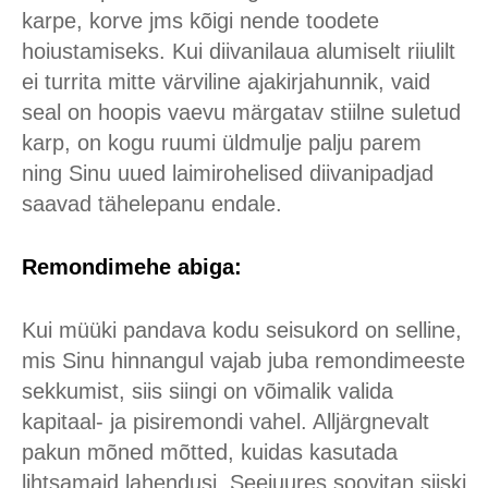
karpe, korve jms kõigi nende toodete
hoiustamiseks. Kui diivanilaua alumiselt riiulilt
ei turrita mitte värviline ajakirjahunnik, vaid
seal on hoopis vaevu märgatav stiilne suletud
karp, on kogu ruumi üldmulje palju parem
ning Sinu uued laimirohelised diivanipadjad
saavad tähelepanu endale.
Remondimehe abiga:
Kui müüki pandava kodu seisukord on selline,
mis Sinu hinnangul vajab juba remondimeeste
sekkumist, siis siingi on võimalik valida
kapitaal- ja pisiremondi vahel. Alljärgnevalt
pakun mõned mõtted, kuidas kasutada
lihtsamaid lahendusi. Seejuures soovitan siiski