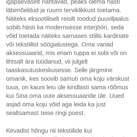
igapäevaselt nähtavad, peaks olema hästi
läbimõeldud ja ruumi terviklikkust toetama.
Näiteks eksootiliselt reisilt toodud puuviljaalus
sobib hästi ka modernsesse interjööri, seda
võid toetada näiteks sarnases stiilis kardinate
või tekstiilist söögialustega. Oma vanad
aksessuaarid, mis enam tuppa ei sobi või on
lihtsalt ära tüüdanud, vii julgelt
taaskasutuskeskusesse. Selle järgmine
omanik, kes soovib samuti oma koju värskust
tuua, on kauni leiu üle kindlasti sama rõõmus
kui Sina oma uute aksessuaaride üle. Uued
asjad oma koju võid aga leida ka just
sealtsamast teise ringi poest.
Kevadist hõngu nii tekstiilide kui