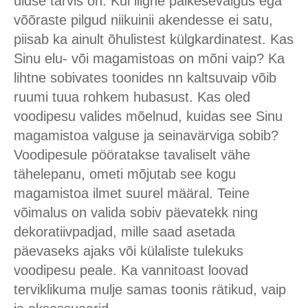
üldse tarvis on. Kui liigne päikesevalgus ega
võõraste pilgud niikuinii akendesse ei satu,
piisab ka ainult õhulistest külgkardinatest. Kas
Sinu elu- või magamistoas on mõni vaip? Ka
lihtne sobivates toonides nn kaltsuvaip võib
ruumi tuua rohkem hubasust. Kas oled
voodipesu valides mõelnud, kuidas see Sinu
magamistoa valguse ja seinavärviga sobib?
Voodipesule pööratakse tavaliselt vähe
tähelepanu, ometi mõjutab see kogu
magamistoa ilmet suurel määral. Teine
võimalus on valida sobiv päevatekk ning
dekoratiivpadjad, mille saad asetada
päevaseks ajaks või külaliste tulekuks
voodipesu peale. Ka vannitoast loovad
terviklikuma mulje samas toonis rätikud, vaip