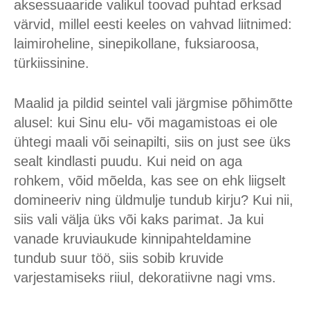
aksessuaaride valikul toovad puhtad erksad
värvid, millel eesti keeles on vahvad liitnimed:
laimiroheline, sinepikollane, fuksiaroosa,
türkiissinine.
Maalid ja pildid seintel vali järgmise põhimõtte
alusel: kui Sinu elu- või magamistoas ei ole
ühtegi maali või seinapilti, siis on just see üks
sealt kindlasti puudu. Kui neid on aga
rohkem, võid mõelda, kas see on ehk liigselt
domineeriv ning üldmulje tundub kirju? Kui nii,
siis vali välja üks või kaks parimat. Ja kui
vanade kruviaukude kinnipahteldamine
tundub suur töö, siis sobib kruvide
varjestamiseks riiul, dekoratiivne nagi vms.