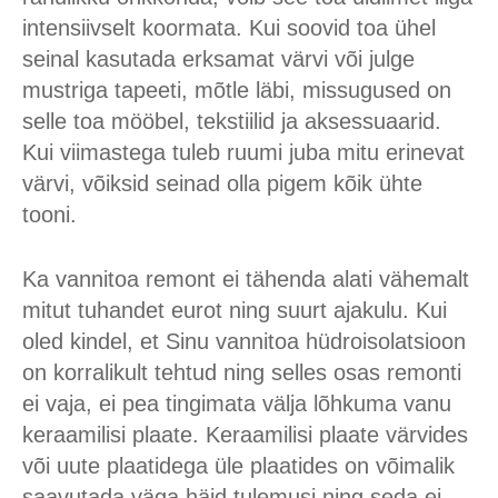
intensiivselt koormata. Kui soovid toa ühel
seinal kasutada erksamat värvi või julge
mustriga tapeeti, mõtle läbi, missugused on
selle toa mööbel, tekstiilid ja aksessuaarid.
Kui viimastega tuleb ruumi juba mitu erinevat
värvi, võiksid seinad olla pigem kõik ühte
tooni.
Ka vannitoa remont ei tähenda alati vähemalt
mitut tuhandet eurot ning suurt ajakulu. Kui
oled kindel, et Sinu vannitoa hüdroisolatsioon
on korralikult tehtud ning selles osas remonti
ei vaja, ei pea tingimata välja lõhkuma vanu
keraamilisi plaate. Keraamilisi plaate värvides
või uute plaatidega üle plaatides on võimalik
saavutada väga häid tulemusi ning seda ei