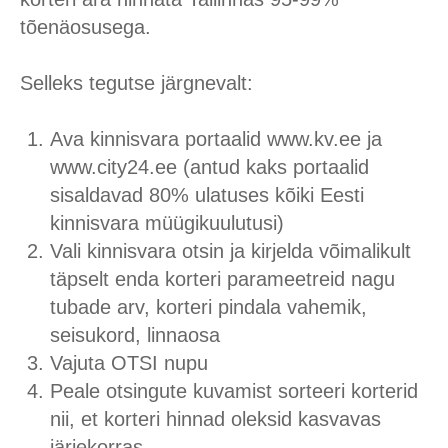
tõenäosusega.
Selleks tegutse järgnevalt:
Ava kinnisvara portaalid www.kv.ee ja
www.city24.ee (antud kaks portaalid
sisaldavad 80% ulatuses kõiki Eesti
kinnisvara müügikuulutusi)
Vali kinnisvara otsin ja kirjelda võimalikult
täpselt enda korteri parameetreid nagu
tubade arv, korteri pindala vahemik,
seisukord, linnaosa
Vajuta OTSI nupu
Peale otsingute kuvamist sorteeri korterid
nii, et korteri hinnad oleksid kasvavas
järjekorras