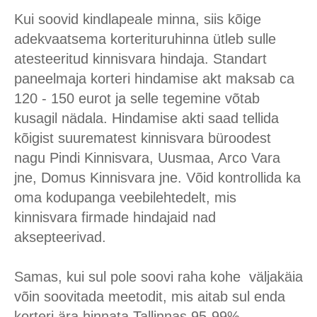
Kui soovid kindlapeale minna, siis kõige
adekvaatsema korterituruhinna ütleb sulle
atesteeritud kinnisvara hindaja. Standart
paneelmaja korteri hindamise akt maksab ca
120 - 150 eurot ja selle tegemine võtab
kusagil nädala. Hindamise akti saad tellida
kõigist suurematest kinnisvara büroodest
nagu Pindi Kinnisvara, Uusmaa, Arco Vara
jne, Domus Kinnisvara jne. Võid kontrollida ka
oma kodupanga veebilehtedelt, mis
kinnisvara firmade hindajaid nad
aksepteerivad.
Samas, kui sul pole soovi raha kohe
väljakäia
võin soovitada meetodit, mis aitab sul enda
korteri ära hinnata Tallinnas 95-99%