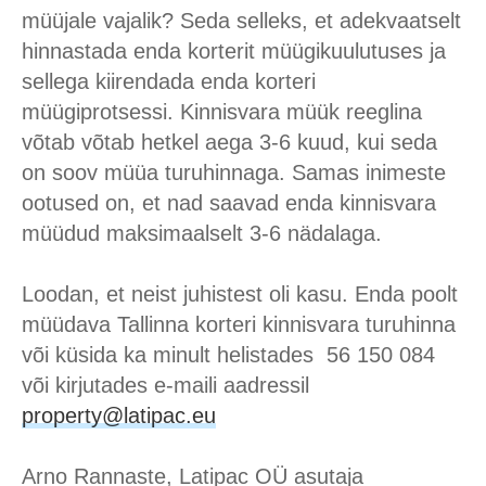
müüjale vajalik? Seda selleks, et adekvaatselt
hinnastada enda korterit müügikuulutuses ja
sellega kiirendada enda korteri
müügiprotsessi. Kinnisvara müük reeglina
võtab võtab hetkel aega 3-6 kuud, kui seda
on soov müüa turuhinnaga. Samas inimeste
ootused on, et nad saavad enda kinnisvara
müüdud maksimaalselt 3-6 nädalaga.
Loodan, et neist juhistest oli kasu. Enda poolt
müüdava Tallinna korteri kinnisvara turuhinna
või küsida ka minult helistades 56 150 084
või kirjutades e-maili aadressil
property@latipac.eu
Arno Rannaste, Latipac OÜ asutaja