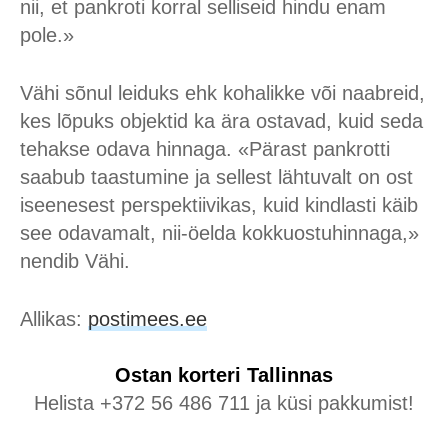
nii, et pankroti korral selliseid hindu enam
pole.»
Vähi sõnul leiduks ehk kohalikke või naabreid,
kes lõpuks objektid ka ära ostavad, kuid seda
tehakse odava hinnaga. «Pärast pankrotti
saabub taastumine ja sellest lähtuvalt on ost
iseenesest perspektiivikas, kuid kindlasti käib
see odavamalt, nii-öelda kokkuostuhinnaga,»
nendib Vähi.
Allikas:
postimees.ee
Ostan korteri
Tallinnas
Helista +372 56 486 711 ja küsi pakkumist!