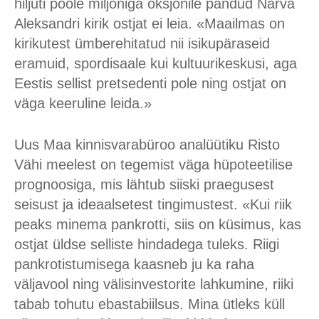
hiljuti poole miljoniga oksjonile pandud Narva
Aleksandri kirik ostjat ei leia. «Maailmas on
kirikutest ümberehitatud nii isikupäraseid
eramuid, spordisaale kui kultuurikeskusi, aga
Eestis sellist pretsedenti pole ning ostjat on
väga keeruline leida.»
Uus Maa kinnisvarabüroo analüütiku Risto
Vähi meelest on tegemist väga hüpoteetilise
prognoosiga, mis lähtub siiski praegusest
seisust ja ideaalsetest tingimustest. «Kui riik
peaks minema pankrotti, siis on küsimus, kas
ostjat üldse selliste hindadega tuleks. Riigi
pankrotistumisega kaasneb ju ka raha
väljavool ning välisinvestorite lahkumine, riiki
tabab tohutu ebastabiilsus. Mina ütleks küll