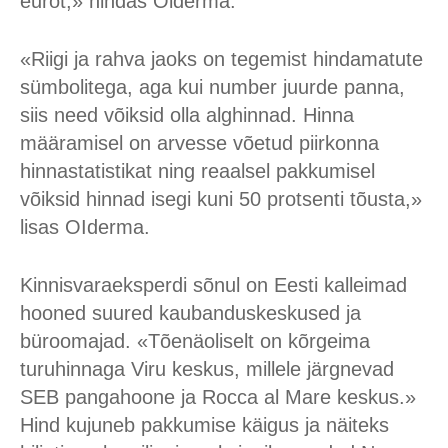
eurot,» hindas Oiderma.
«Riigi ja rahva jaoks on tegemist hindamatute
sümbolitega, aga kui number juurde panna,
siis need võiksid olla alghinnad. Hinna
määramisel on arvesse võetud piirkonna
hinnastatistikat ning reaalsel pakkumisel
võiksid hinnad isegi kuni 50 protsenti tõusta,»
lisas OIderma.
Kinnisvaraeksperdi sõnul on Eesti kalleimad
hooned suured kaubanduskeskused ja
büroomajad. «Tõenäoliselt on kõrgeima
turuhinnaga Viru keskus, millele järgnevad
SEB pangahoone ja Rocca al Mare keskus.»
Hind kujuneb pakkumise käigus ja näiteks