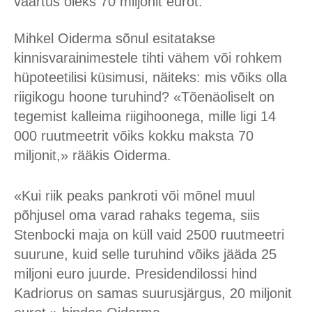
väärtus oleks 70 miljonit eurot.
Mihkel Oiderma sõnul esitatakse
kinnisvarainimestele tihti vähem või rohkem
hüpoteetilisi küsimusi, näiteks: mis võiks olla
riigikogu hoone turuhind? «Tõenäoliselt on
tegemist kalleima riigihoonega, mille ligi 14
000 ruutmeetrit võiks kokku maksta 70
miljonit,» rääkis Oiderma.
«Kui riik peaks pankroti või mõnel muul
põhjusel oma varad rahaks tegema, siis
Stenbocki maja on küll vaid 2500 ruutmeetri
suurune, kuid selle turuhind võiks jääda 25
miljoni euro juurde. Presidendilossi hind
Kadriorus on samas suurusjärgus, 20 miljonit