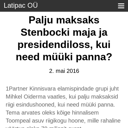
Latipac OÜ
Palju maksaks
Stenbocki maja ja
presidendiloss, kui
need müüki panna?
2. mai 2016
1Partner Kinnisvara elamispindade grupi juht
Mihkel Oiderma vaatles, kui palju maksaksid
riigi esindushooned, kui need müüki panna.
Tema arvates oleks kõige hinnalisem
Toompeal asuv riigikogu hoone, mille rahaline