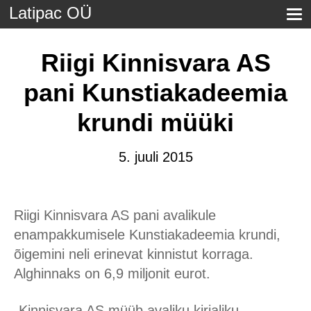
Latipac OÜ
Riigi Kinnisvara AS
pani Kunstiakadeemia
krundi müüki
5. juuli 2015
Riigi Kinnisvara AS pani avalikule
enampakkumisele Kunstiakadeemia krundi,
õigemini neli erinevat kinnistut korraga.
Alghinnaks on 6,9 miljonit eurot.
„Kinnisvara AS müüb avaliku kirjaliku