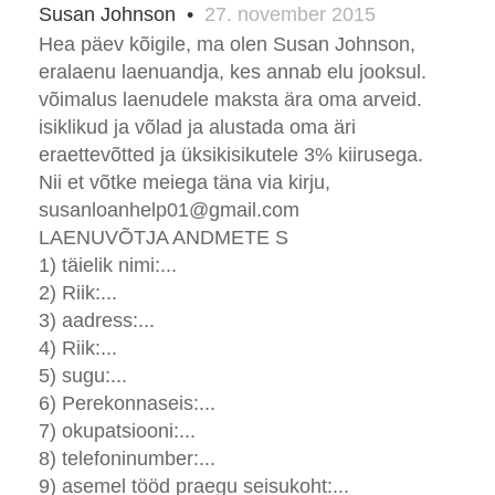
Susan Johnson
•
27. november 2015
Hea päev kõigile, ma olen Susan Johnson,
eralaenu laenuandja, kes annab elu jooksul.
võimalus laenudele maksta ära oma arveid.
isiklikud ja võlad ja alustada oma äri
eraettevõtted ja üksikisikutele 3% kiirusega.
Nii et võtke meiega täna via kirju,
susanloanhelp01@gmail.com
LAENUVÕTJA ANDMETE S
1) täielik nimi:...
2) Riik:...
3) aadress:...
4) Riik:...
5) sugu:...
6) Perekonnaseis:...
7) okupatsiooni:...
8) telefoninumber:...
9) asemel tööd praegu seisukoht:...