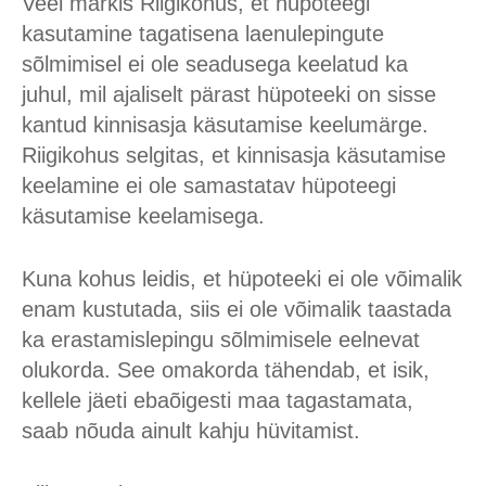
Veel märkis Riigikohus, et hüpoteegi
kasutamine tagatisena laenulepingute
sõlmimisel ei ole seadusega keelatud ka
juhul, mil ajaliselt pärast hüpoteeki on sisse
kantud kinnisasja käsutamise keelumärge.
Riigikohus selgitas, et kinnisasja käsutamise
keelamine ei ole samastatav hüpoteegi
käsutamise keelamisega.
Kuna kohus leidis, et hüpoteeki ei ole võimalik
enam kustutada, siis ei ole võimalik taastada
ka erastamislepingu sõlmimisele eelnevat
olukorda. See omakorda tähendab, et isik,
kellele jäeti ebaõigesti maa tagastamata,
saab nõuda ainult kahju hüvitamist.