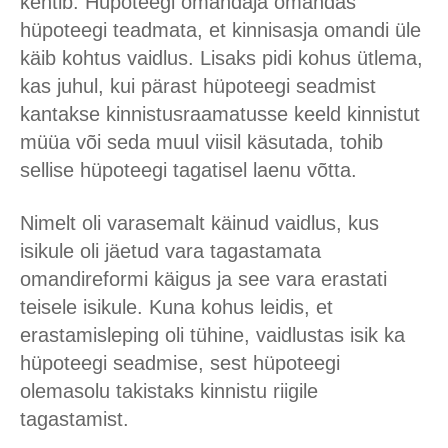
kehtib. Hüpoteegi omandaja omandas
hüpoteegi teadmata, et kinnisasja omandi üle
käib kohtus vaidlus. Lisaks pidi kohus ütlema,
kas juhul, kui pärast hüpoteegi seadmist
kantakse kinnistusraamatusse keeld kinnistut
müüa või seda muul viisil käsutada, tohib
sellise hüpoteegi tagatisel laenu võtta.
Nimelt oli varasemalt käinud vaidlus, kus
isikule oli jäetud vara tagastamata
omandireformi käigus ja see vara erastati
teisele isikule. Kuna kohus leidis, et
erastamisleping oli tühine, vaidlustas isik ka
hüpoteegi seadmise, sest hüpoteegi
olemasolu takistaks kinnistu riigile
tagastamist.