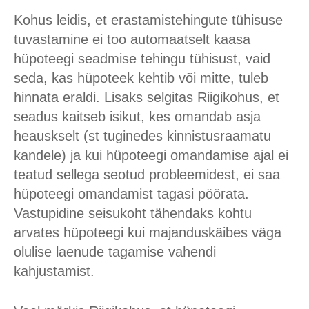
Kohus leidis, et erastamistehingute tühisuse
tuvastamine ei too automaatselt kaasa
hüpoteegi seadmise tehingu tühisust, vaid
seda, kas hüpoteek kehtib või mitte, tuleb
hinnata eraldi. Lisaks selgitas Riigikohus, et
seadus kaitseb isikut, kes omandab asja
heauskselt (st tuginedes kinnistusraamatu
kandele) ja kui hüpoteegi omandamise ajal ei
teatud sellega seotud probleemidest, ei saa
hüpoteegi omandamist tagasi pöörata.
Vastupidine seisukoht tähendaks kohtu
arvates hüpoteegi kui majanduskäibes väga
olulise laenude tagamise vahendi
kahjustamist.