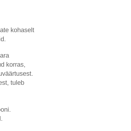
eate kohaselt
id.
vara
ud korras,
uväärtusest.
st, tuleb
oni.
.