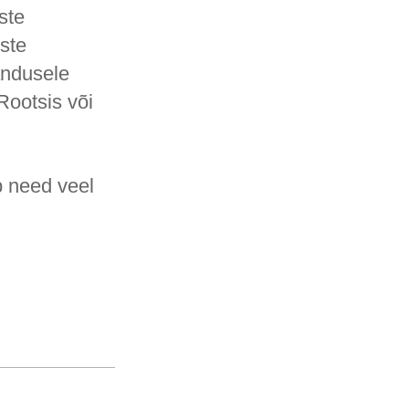
ste
ste
ndusele
ootsis või
b need veel