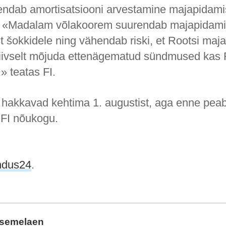
hendab amortisatsiooni arvestamine majapidami
. «Madalam võlakoorem suurendab majapidami
 šokkidele ning vähendab riski, et
Rootsi
maja
iivselt mõjuda ettenägematud sündmused kas R
,» teatas FI.
 hakkavad kehtima 1. augustist, aga enne pea
 FI nõukogu.
ndus24
.
asemelaen