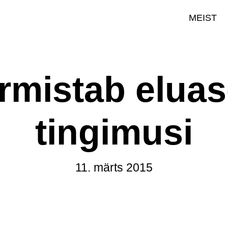
MEIST
armistab elua
tingimusi
11. märts 2015