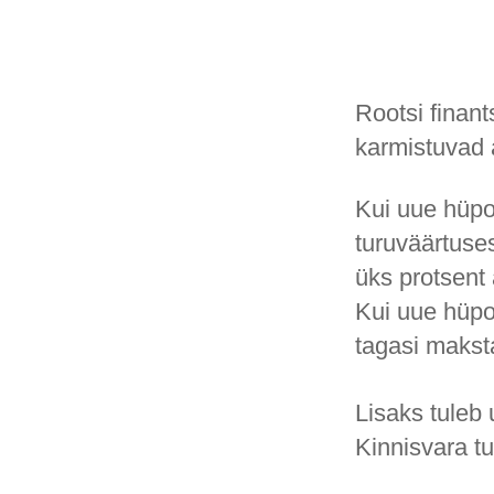
Rootsi finant
karmistuvad 
Kui uue hüpo
turuväärtuses
üks protsent
Kui uue hüpot
tagasi makst
Lisaks tuleb
Kinnisvara tu