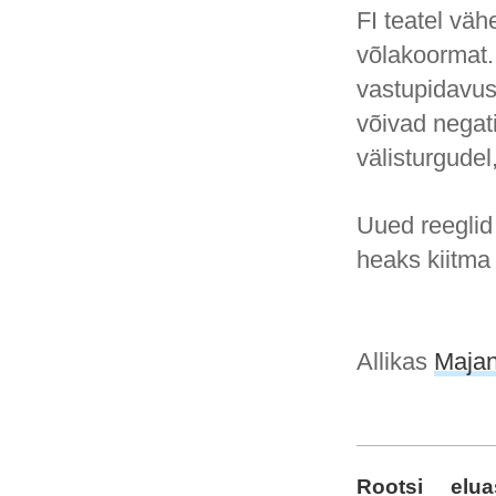
FI teatel vä
võlakoormat
vastupidavust
võivad negat
välisturgudel
Uued reeglid
heaks kiitma
Allikas
Maja
Rootsi
elu