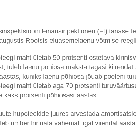
sinspektsiooni Finansinpektionen (FI) tänase t
augustis Rootsis eluasemelaenu võtmise reegl
teegi maht ületab 50 protsenti ostetava kinnis
t, tuleb laenu põhiosa maksta tagasi kiirendat
 aastas, kuniks laenu põhiosa jõuab pooleni tur
eegi maht ületab aga 70 protsenti turuväärtuse
a kaks protsenti põhiosast aastas.
 uute hüpoteekide juures arvestada amortisatsio
leb ümber hinnata vähemalt igal viiendal aastal