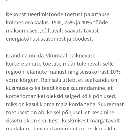
Rekonstrueerimistööde toetust pakutakse
kolmes osakaalus: 15%, 25% ja 40% tööde
maksumusest, sõltuvalt saavutatavast
energiatõhusustasemest ja töödest.
Erandina on Ida-Virumaal paiknevate
korterelamute toetuse määr tulenevalt selle
regiooni elamute mahust ning seisukorrast 10%
võrra kõrgem. Reinsalu ütleb, et sealkandis on
küsimuseks ka teadlikkuse suurendamine, et
korteriomanikel oleksid selged kõik põhjused,
miks on kasulik oma maja korda teha. Suuremast
toetusest on abi ka sel põhjusel, et keskmine
sissetulek on seal Eesti keskmisest märgatavalt
madalam. „Levinud argument on, et kuna Ida-