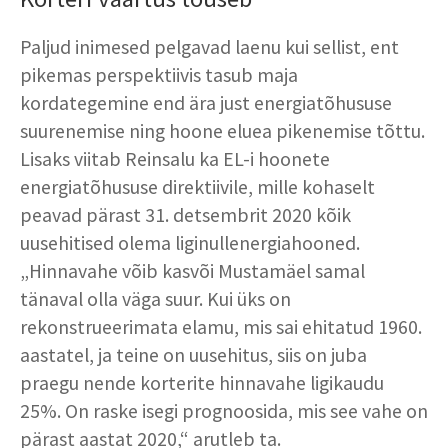
Paljud inimesed pelgavad laenu kui sellist, ent
pikemas perspektiivis tasub maja
kordategemine end ära just energiatõhususe
suurenemise ning hoone eluea pikenemise tõttu.
Lisaks viitab Reinsalu ka EL-i hoonete
energiatõhususe direktiivile, mille kohaselt
peavad pärast 31. detsembrit 2020 kõik
uusehitised olema liginullenergiahooned.
„Hinnavahe võib kasvõi Mustamäel samal
tänaval olla väga suur. Kui üks on
rekonstrueerimata elamu, mis sai ehitatud 1960.
aastatel, ja teine on uusehitus, siis on juba
praegu nende korterite hinnavahe ligikaudu
25%. On raske isegi prognoosida, mis see vahe on
pärast aastat 2020,“ arutleb ta.