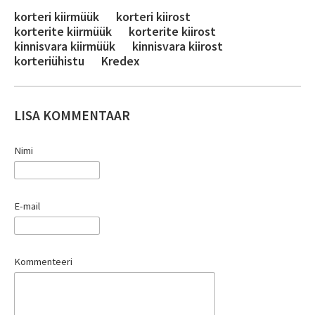
korteri kiirmüük
korteri kiirost
korterite kiirmüük
korterite kiirost
kinnisvara kiirmüük
kinnisvara kiirost
korteriühistu
Kredex
LISA KOMMENTAAR
Nimi
E-mail
Kommenteeri