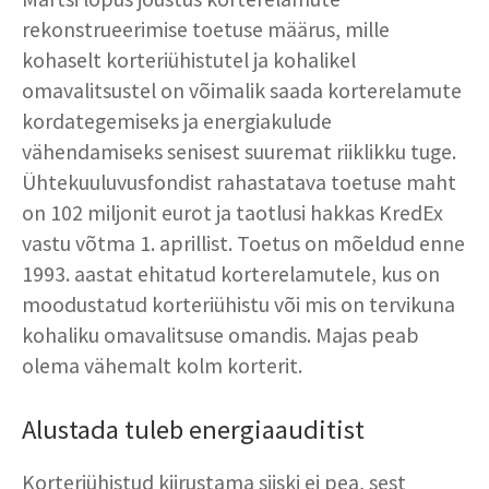
rekonstrueerimise toetuse määrus, mille
kohaselt korteriühistutel ja kohalikel
omavalitsustel on võimalik saada korterelamute
kordategemiseks ja energiakulude
vähendamiseks senisest suuremat riiklikku tuge.
Ühtekuuluvusfondist rahastatava toetuse maht
on 102 miljonit eurot ja taotlusi hakkas KredEx
vastu võtma 1. aprillist. Toetus on mõeldud enne
1993. aastat ehitatud korterelamutele, kus on
moodustatud korteriühistu või mis on tervikuna
kohaliku omavalitsuse omandis. Majas peab
olema vähemalt kolm korterit.
Alustada tuleb energiaauditist
Korteriühistud kiirustama siiski ei pea, sest