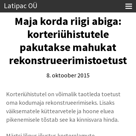
Latipac OÜ
Maja korda riigi abiga:
korteriühistutele
pakutakse mahukat
rekonstrueerimistoetust
8. oktoober 2015
Korteriühistutel on võimalik taotleda toetust
oma kodumaja rekonstrueerimiseks. Lisaks
väiksematele küttearvetele ja hoone eluea
pikenemisele tõstab see ka kinnisvara hinda.
Märtsi lõpus jõustus korterelamute