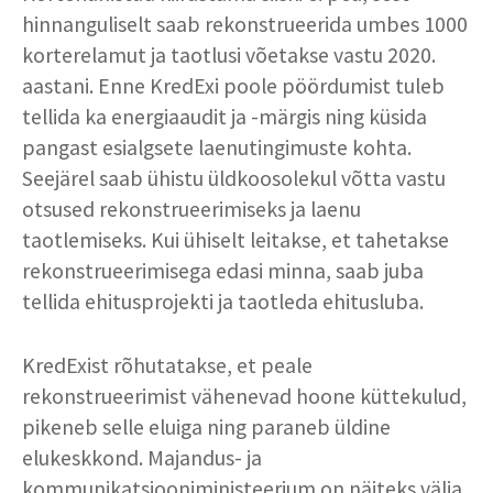
hinnanguliselt saab rekonstrueerida umbes 1000
korterelamut ja taotlusi võetakse vastu 2020.
aastani. Enne KredExi poole pöördumist tuleb
tellida ka energiaaudit ja -märgis ning küsida
pangast esialgsete laenutingimuste kohta.
Seejärel saab ühistu üldkoosolekul võtta vastu
otsused rekonstrueerimiseks ja laenu
taotlemiseks. Kui ühiselt leitakse, et tahetakse
rekonstrueerimisega edasi minna, saab juba
tellida ehitusprojekti ja taotleda ehitusluba.
KredExist rõhutatakse, et peale
rekonstrueerimist vähenevad hoone küttekulud,
pikeneb selle eluiga ning paraneb üldine
elukeskkond. Majandus- ja
kommunikatsiooniministeerium on näiteks välja