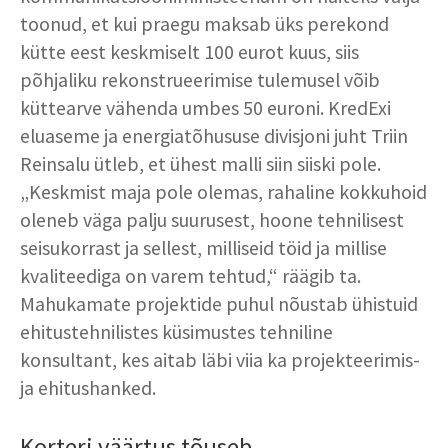
toonud, et kui praegu maksab üks perekond
kütte eest keskmiselt 100 eurot kuus, siis
põhjaliku rekonstrueerimise tulemusel võib
küttearve vähenda umbes 50 euroni. KredExi
eluaseme ja energiatõhususe divisjoni juht Triin
Reinsalu ütleb, et ühest malli siin siiski pole.
„Keskmist maja pole olemas, rahaline kokkuhoid
oleneb väga palju suurusest, hoone tehnilisest
seisukorrast ja sellest, milliseid töid ja millise
kvaliteediga on varem tehtud,“ räägib ta.
Mahukamate projektide puhul nõustab ühistuid
ehitustehnilistes küsimustes tehniline
konsultant, kes aitab läbi viia ka projekteerimis-
ja ehitushanked.
Korteri väärtus tõuseb