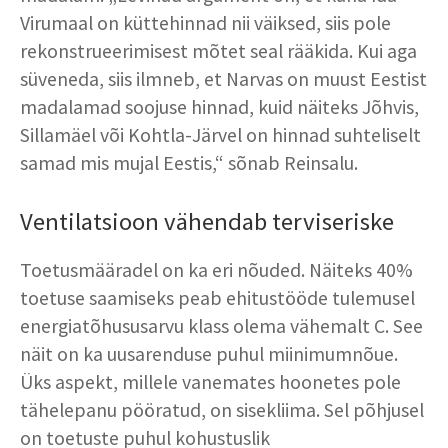
Virumaal on küttehinnad nii väiksed, siis pole
rekonstrueerimisest mõtet seal rääkida. Kui aga
süveneda, siis ilmneb, et Narvas on muust Eestist
madalamad soojuse hinnad, kuid näiteks Jõhvis,
Sillamäel või Kohtla-Järvel on hinnad suhteliselt
samad mis mujal Eestis,“ sõnab Reinsalu.
Ventilatsioon vähendab terviseriske
Toetusmääradel on ka eri nõuded. Näiteks 40%
toetuse saamiseks peab ehitustööde tulemusel
energiatõhususarvu klass olema vähemalt C. See
näit on ka uusarenduse puhul miinimumnõue.
Üks aspekt, millele vanemates hoonetes pole
tähelepanu pööratud, on sisekliima. Sel põhjusel
on toetuste puhul kohustuslik