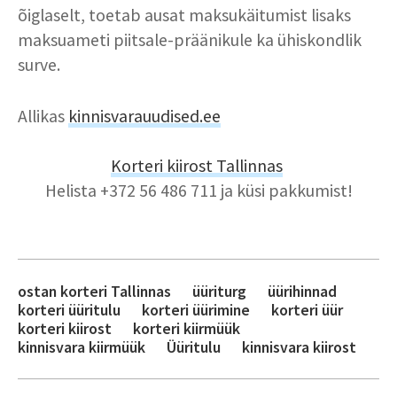
õiglaselt, toetab ausat maksukäitumist lisaks
maksuameti piitsale-präänikule ka ühiskondlik
surve.
Allikas
kinnisvarauudised.ee
Korteri kiirost
Tallinnas
Helista +372 56 486 711 ja küsi pakkumist!
ostan korteri Tallinnas
üüriturg
üürihinnad
korteri üüritulu
korteri üürimine
korteri üür
korteri kiirost
korteri kiirmüük
kinnisvara kiirmüük
Üüritulu
kinnisvara kiirost