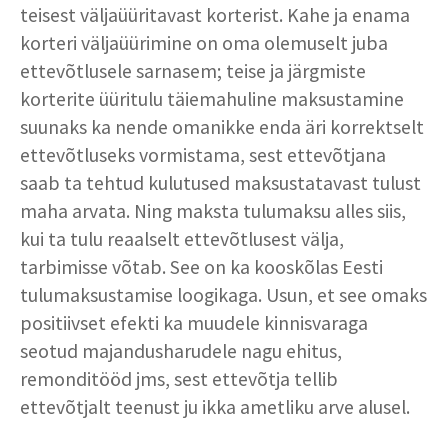
teisest väljaüüritavast korterist. Kahe ja enama
korteri väljaüürimine on oma olemuselt juba
ettevõtlusele sarnasem; teise ja järgmiste
korterite üüritulu täiemahuline maksustamine
suunaks ka nende omanikke enda äri korrektselt
ettevõtluseks vormistama, sest ettevõtjana
saab ta tehtud kulutused maksustatavast tulust
maha arvata. Ning maksta tulumaksu alles siis,
kui ta tulu reaalselt ettevõtlusest välja,
tarbimisse võtab. See on ka kooskõlas Eesti
tulumaksustamise loogikaga. Usun, et see omaks
positiivset efekti ka muudele kinnisvaraga
seotud majandusharudele nagu ehitus,
remonditööd jms, sest ettevõtja tellib
ettevõtjalt teenust ju ikka ametliku arve alusel.