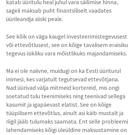
katab üüritulu heal juhul vara säilimise hinna,
sageli maksab puht finantsiliselt vaadates
üürileandja siiski peale.
See kõik on väga kaugel investeerimistegevusest
või ettevõtlusest, see on kõige tavalisem eraisiku
tegevus isikliku vara mõistlikuks majandamiseks.
Ma ei ole naiivne, muidugi on ka Eesti üüriturul
inimesi, kes varjatult tegutsevad ettevõtjana.
Nad üürivad välja mitmeid kortereid, mis ongi
soetatud tulu teenimiseks ning teenivad sellega
kasumit ja igapäevast elatist. See on kõige
tüüpilisem ettevõtlus, ainult asi käib mustalt ja
riigil jääb tulumaks saamata. Ent selle probleemi
lahendamiseks kõigi üleüldine maksustamine on