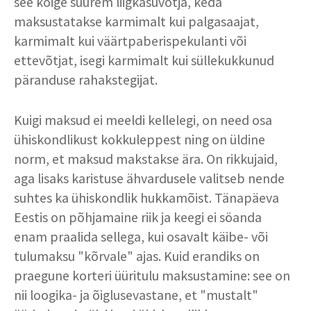
see kõige suurem liigkasuvõtja, keda
maksustatakse karmimalt kui palgasaajat,
karmimalt kui väärtpaberispekulanti või
ettevõtjat, isegi karmimalt kui süllekukkunud
päranduse rahakstegijat.
Kuigi maksud ei meeldi kellelegi, on need osa
ühiskondlikust kokkuleppest ning on üldine
norm, et maksud makstakse ära. On rikkujaid,
aga lisaks karistuse ähvardusele valitseb nende
suhtes ka ühiskondlik hukkamõist. Tänapäeva
Eestis on põhjamaine riik ja keegi ei söanda
enam praalida sellega, kui osavalt käibe- või
tulumaksu "kõrvale" ajas. Kuid erandiks on
praegune korteri üüritulu maksustamine: see on
nii loogika- ja õiglusevastane, et "mustalt"