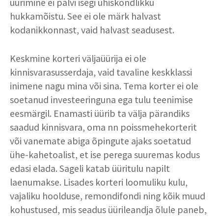
üürimine ei pälvi isegi ühiskondlikku
hukkamõistu. See ei ole märk halvast
kodanikkonnast, vaid halvast seadusest.
Keskmine korteri väljaüürija ei ole
kinnisvarasusserdaja, vaid tavaline keskklassi
inimene nagu mina või sina. Tema korter ei ole
soetanud investeeringuna ega tulu teenimise
eesmärgil. Enamasti üürib ta välja pärandiks
saadud kinnisvara, oma nn poissmehekorterit
või vanemate abiga õpingute ajaks soetatud
ühe-kahetoalist, et ise perega suuremas kodus
edasi elada. Sageli katab üüritulu napilt
laenumakse. Lisades korteri loomuliku kulu,
vajaliku hoolduse, remondifondi ning kõik muud
kohustused, mis seadus üürileandja õlule paneb,