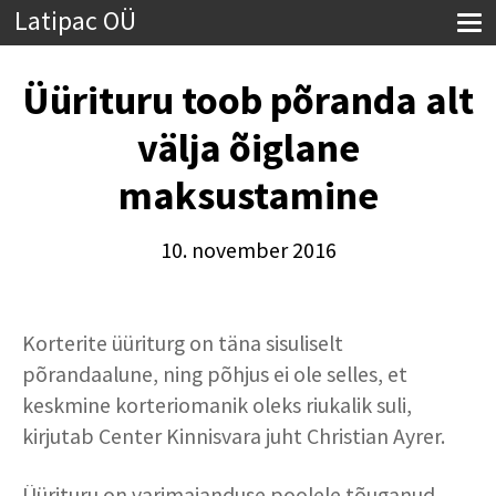
Latipac OÜ
Üürituru toob põranda alt
välja õiglane
maksustamine
10. november 2016
Korterite üüriturg on täna sisuliselt
põrandaalune, ning põhjus ei ole selles, et
keskmine korteriomanik oleks riukalik suli,
kirjutab Center Kinnisvara juht Christian Ayrer.
Üürituru on varimajanduse poolele tõuganud