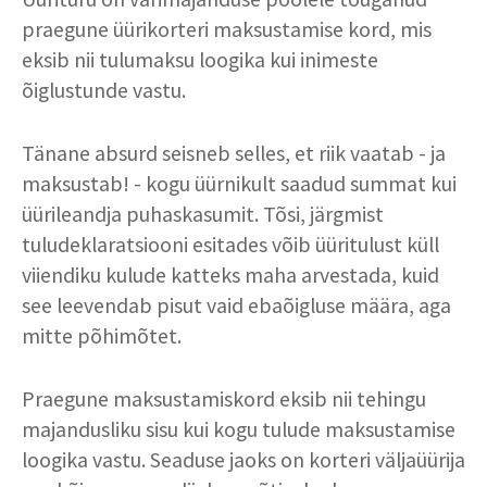
praegune üürikorteri maksustamise kord, mis
eksib nii tulumaksu loogika kui inimeste
õiglustunde vastu.
Tänane absurd seisneb selles, et riik vaatab - ja
maksustab! - kogu üürnikult saadud summat kui
üürileandja puhaskasumit. Tõsi, järgmist
tuludeklaratsiooni esitades võib üüritulust küll
viiendiku kulude katteks maha arvestada, kuid
see leevendab pisut vaid ebaõigluse määra, aga
mitte põhimõtet.
Praegune maksustamiskord eksib nii tehingu
majandusliku sisu kui kogu tulude maksustamise
loogika vastu. Seaduse jaoks on korteri väljaüürija