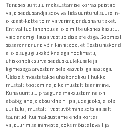
Tänases üüritulu maksustamise korras paistab
välja seadusandja soov vältida üüriturul suure, n-
ö käest-kätte toimiva varimajandusharu teket.
Ent valitud lahendus ei ole mitte üksnes kasutu,
vaid enamgi, lausa vastupidise efektiga. Soomest
sisserännanuna võin kinnitada, et Eesti ühiskond
ei ole sugugi ükskõikne ega hoolimatu,
ühiskondlik surve seaduskuulekusele ja
ligimesega arvestamisele kasvab iga aastaga.
Üldiselt mõistetakse ühiskondlikult hukka
mustalt töötamine ja ka mustalt teenimine.
Kuna üüritulu praegune maksustamine on
ebaõiglane ja absurdne nii paljude jaoks, ei ole
üüritulu „mustalt“ vastuvõtmine sotsiaalselt
taunitud. Kui maksustame enda korteri
väljaüürimise inimeste jaoks mõistetavalt ja