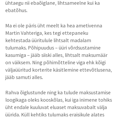
ühtaegu nii ebaõiglane, lihtsameelne kui ka
ebatõhus.
Ma ei ole päris üht meelt ka hea ametivenna
Martin Vahteriga, kes tegi ettepaneku
kehtestada üüritulule lihtsalt madalam
tulumaks. Põhipuudus – üüri võrdsustamine
kasumiga – jääb siiski alles, lihtsalt maksumäär
on väiksem. Ning põhimõtteline viga ehk kõigi
väljaüüritud korterite käsitlemine ettevõtlusena,
jääb samuti alles.
Rahva õiglustunde ning ka tulude maksustamise
loogikaga oleks kooskõlas, kui iga inimene tohiks
üht endale kuuluvat eluaset maksuvabalt välja
üürida. Küll kehtiks tulumaks eraisikule alates