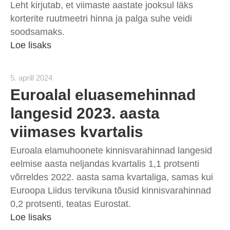
Leht kirjutab, et viimaste aastate jooksul läks
korterite ruutmeetri hinna ja palga suhe veidi
soodsamaks.
Loe lisaks
5. aprill 2024
Euroalal eluasemehinnad
langesid 2023. aasta
viimases kvartalis
Euroala elamuhoonete kinnisvarahinnad langesid
eelmise aasta neljandas kvartalis 1,1 protsenti
võrreldes 2022. aasta sama kvartaliga, samas kui
Euroopa Liidus tervikuna tõusid kinnisvarahinnad
0,2 protsenti, teatas Eurostat.
Loe lisaks