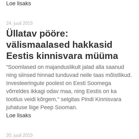
Loe lisaks
24. juuli 2019
Üllatav pööre:
välismaalased hakkasid
Eestis kinnisvara müüma
"Soomlased on majanduslikult jalad alla saanud
ning siinsed hinnad tunduvad neile taas mõistlikud.
Investeeringute poolest on Eesti Soomega
võrreldes ikkagi odav maa, ning Eestis on ka
tootlus veidi kõrgem," selgitas Pindi Kinnisvara
juhatuse liige Peep Sooman.
Loe lisaks
20. juuli 2019