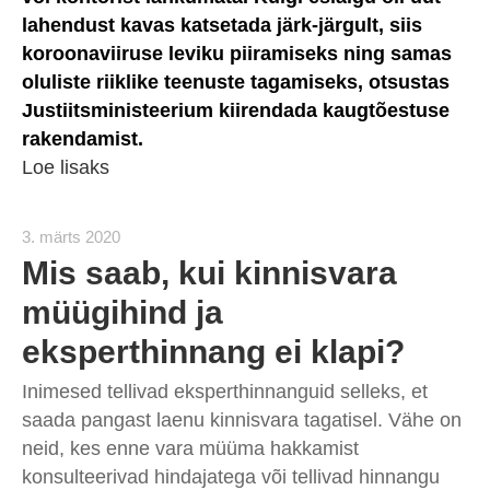
lahendust kavas katsetada järk-järgult, siis
koroonaviiruse leviku piiramiseks ning samas
oluliste riiklike teenuste tagamiseks, otsustas
Justiitsministeerium kiirendada kaugtõestuse
rakendamist.
Loe lisaks
3. märts 2020
Mis saab, kui kinnisvara
müügihind ja
eksperthinnang ei klapi?
Inimesed tellivad eksperthinnanguid selleks, et
saada pangast laenu kinnisvara tagatisel. Vähe on
neid, kes enne vara müüma hakkamist
konsulteerivad hindajatega või tellivad hinnangu