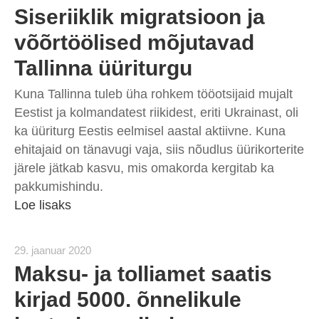
Siseriiklik migratsioon ja
võõrtöölised mõjutavad
Tallinna üüriturgu
Kuna Tallinna tuleb üha rohkem tööotsijaid mujalt
Eestist ja kolmandatest riikidest, eriti Ukrainast, oli
ka üüriturg Eestis eelmisel aastal aktiivne. Kuna
ehitajaid on tänavugi vaja, siis nõudlus üürikorterite
järele jätkab kasvu, mis omakorda kergitab ka
pakkumishindu.
Loe lisaks
29. jaanuar 2020
Maksu- ja tolliamet saatis
kirjad 5000. õnnelikule