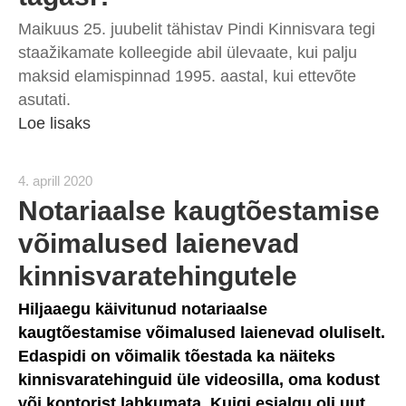
Maikuus 25. juubelit tähistav Pindi Kinnisvara tegi
staažikamate kolleegide abil ülevaate, kui palju
maksid elamispinnad 1995. aastal, kui ettevõte
asutati.
Loe lisaks
4. aprill 2020
Notariaalse kaugtõestamise
võimalused laienevad
kinnisvaratehingutele
Hiljaaegu käivitunud notariaalse
kaugtõestamise võimalused laienevad oluliselt.
Edaspidi on võimalik tõestada ka näiteks
kinnisvaratehinguid üle videosilla, oma kodust
või kontorist lahkumata. Kuigi esialgu oli uut