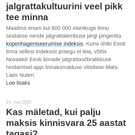
jalgrattakultuurini veel pikk
tee minna
Maailma enam kui 600 000 elanikuga linnu
seatakse nende jalgrattalembuse järgi pingeritta
kopenhageniseerumise indeksis
. Kuna ühtki Eesti
linna sellest indeksist praegu ei leia, võttis
Novaator Eesti linnade jalgrattasõbralikkuse
hindamisel appi linnakorralduse vilistlase Mats-
Laes Nuteri.
Loe lisaks
14. mai 2020
Kas mäletad, kui palju
maksis kinnisvara 25 aastat
tagasi?