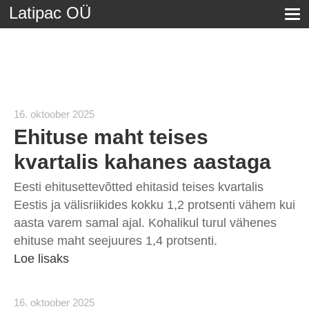
Latipac OÜ
16. oktoober 2025
Ehituse maht teises
kvartalis kahanes aastaga
Eesti ehitusettevõtted ehitasid teises kvartalis
Eestis ja välisriikides kokku 1,2 protsenti vähem kui
aasta varem samal ajal. Kohalikul turul vähenes
ehituse maht seejuures 1,4 protsenti.
Loe lisaks
16. oktoober 2025