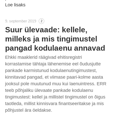
Loe lisaks
9. september 2019
2
Suur ülevaade: kellele,
milleks ja mis tingimustel
pangad kodulaenu annavad
Ehkki maaklerid räägivad ehitisregistri
korrastamise tähtaja lähenemise eel õudusjutte
pankade karmistunud kodulaenutingimustest,
kinnitavad pangad, et viimase paari-kolme aasta
jooksul pole muutunud muu kui laenuintress. ERR
teeb põhjaliku ülevaate pankade kodulaenu
tingimustest: kellel ja millistel tingimustel on õigus
taotleda, millist kinnisvara finantseeritakse ja mis
põhjustel ära öeldakse.