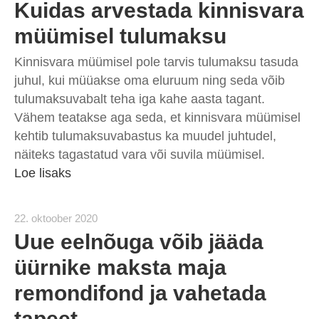
Kuidas arvestada kinnisvara
müümisel tulumaksu
Kinnisvara müümisel pole tarvis tulumaksu tasuda
juhul, kui müüakse oma eluruum ning seda võib
tulumaksuvabalt teha iga kahe aasta tagant.
Vähem teatakse aga seda, et kinnisvara müümisel
kehtib tulumaksuvabastus ka muudel juhtudel,
näiteks tagastatud vara või suvila müümisel.
Loe lisaks
22. oktoober 2020
Uue eelnõuga võib jääda
üürnike maksta maja
remondifond ja vahetada
tapeet