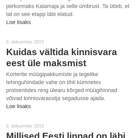
piirkonnaks Kalamaja ja selle ümbrust. Ta ütleb, et
tal on see etapp läbi elatud.
Loe lisaks
6. detsember 2019
Kuidas vältida kinnisvara
eest üle maksmist
Korterite müügipakkumiste ja tegelike
tehinguhindade vahe on tihti kümnetes
protsentides ning ülearu kõrged müügihinnad
võivad kinnisvaraostja segadusse ajada.
Loe lisaks
6. detsember 2019
Millised Eesti linnad on läbi