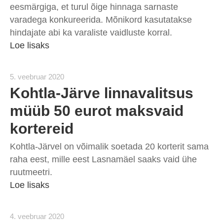
eesmärgiga, et turul õige hinnaga sarnaste
varadega konkureerida. Mõnikord kasutatakse
hindajate abi ka varaliste vaidluste korral.
Loe lisaks
5. veebruar 2020
Kohtla-Järve linnavalitsus
müüb 50 eurot maksvaid
kortereid
Kohtla-Järvel on võimalik soetada 20 korterit sama
raha eest, mille eest Lasnamäel saaks vaid ühe
ruutmeetri.
Loe lisaks
4. veebruar 2020