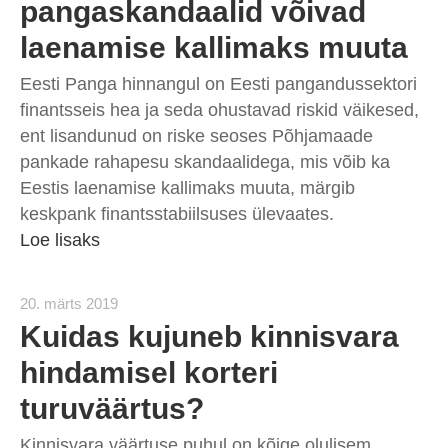
pangaskandaalid võivad
laenamise kallimaks muuta
Eesti Panga hinnangul on Eesti pangandussektori
finantsseis hea ja seda ohustavad riskid väikesed,
ent lisandunud on riske seoses Põhjamaade
pankade rahapesu skandaalidega, mis võib ka
Eestis laenamise kallimaks muuta, märgib
keskpank finantsstabiilsuses ülevaates.
Loe lisaks
20. märts 2019
Kuidas kujuneb kinnisvara
hindamisel korteri
turuväärtus?
Kinnisvara väärtuse puhul on kõige olulisem