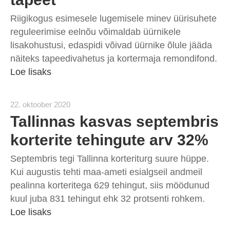
Riigikogus esimesele lugemisele minev üürisuhete
reguleerimise eelnõu võimaldab üürnikele
lisakohustusi, edaspidi võivad üürnike õlule jääda
näiteks tapeedivahetus ja kortermaja remondifond.
Loe lisaks
22. oktoober 2020
Tallinnas kasvas septembris
korterite tehingute arv 32%
Septembris tegi Tallinna korteriturg suure hüppe.
Kui augustis tehti maa-ameti esialgseil andmeil
pealinna korteritega 629 tehingut, siis möödunud
kuul juba 831 tehingut ehk 32 protsenti rohkem.
Loe lisaks