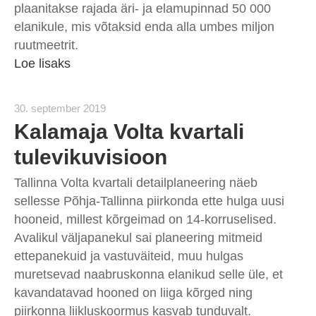
plaanitakse rajada äri- ja elamupinnad 50 000
elanikule, mis võtaksid enda alla umbes miljon
ruutmeetrit.
Loe lisaks
30. september 2019
Kalamaja Volta kvartali
tulevikuvisioon
Tallinna Volta kvartali detailplaneering näeb
sellesse Põhja-Tallinna piirkonda ette hulga uusi
hooneid, millest kõrgeimad on 14-korruselised.
Avalikul väljapanekul sai planeering mitmeid
ettepanekuid ja vastuväiteid, muu hulgas
muretsevad naabruskonna elanikud selle üle, et
kavandatavad hooned on liiga kõrged ning
piirkonna liikluskoormus kasvab tunduvalt.