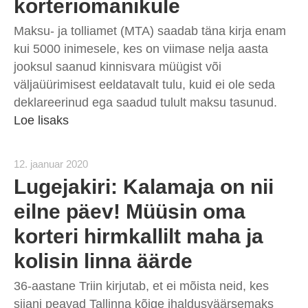
korteriomanikule
Maksu- ja tolliamet (MTA) saadab täna kirja enam
kui 5000 inimesele, kes on viimase nelja aasta
jooksul saanud kinnisvara müügist või
väljaüürimisest eeldatavalt tulu, kuid ei ole seda
deklareerinud ega saadud tulult maksu tasunud.
Loe lisaks
12. jaanuar 2020
Lugejakiri: Kalamaja on nii
eilne päev! Müüsin oma
korteri hirmkallilt maha ja
kolisin linna äärde
36-aastane Triin kirjutab, et ei mõista neid, kes
siiani peavad Tallinna kõige ihaldusväärsemaks