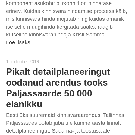
komponent asukoht: piirkonniti on hinnatase
erinev. Kuidas kinnisvara hindamise protsess käib,
mis kinnisvara hinda mõjutab ning kuidas omanik
ise selle müügihinda kergitada saaks, räägib
kutseline kinnisvarahindaja Kristi Sammal.
Loe lisaks
1. oktoober 2019
Pikalt detailplaneeringut
oodanud arendus tooks
Paljassaarde 50 000
elanikku
Eesti üks suuremaid kinnisvaraarendusi Tallinnas
Paljassaares ootab juba üle kümne aasta linnalt
detailplaneeringut. Sadama- ja tööstusalale