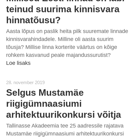
teinud suurima kinnisvara
hinnatõusu?
Aasta lõpus on paslik heita pilk suuremate linnade
kinnisvarahindadele. Milline oli aasta suurim
tõusja? Millise linna korterite väärtus on kõige
rohkem kasvanud peale majandussurutist?
Loe lisaks
28. november 2019
Selgus Mustamäe
riigigümnaasiumi
arhitektuurikonkursi võitja
Tallinasse Akadeemia tee 25 aadressile rajatava
Mustamäe riigigümnaasiumi arhitektuurikonkursi