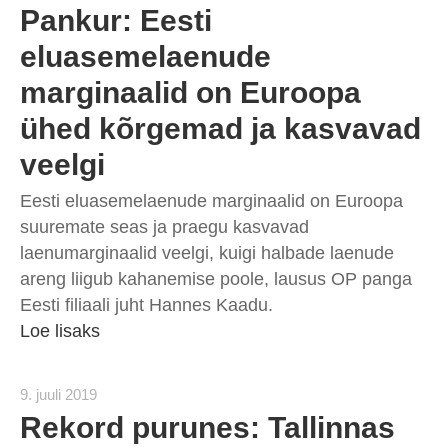
Pankur: Eesti
eluasemelaenude
marginaalid on Euroopa
ühed kõrgemad ja kasvavad
veelgi
Eesti eluasemelaenude marginaalid on Euroopa
suuremate seas ja praegu kasvavad
laenumarginaalid veelgi, kuigi halbade laenude
areng liigub kahanemise poole, lausus OP panga
Eesti filiaali juht Hannes Kaadu.
Loe lisaks
9. juuli 2019
Rekord purunes: Tallinnas