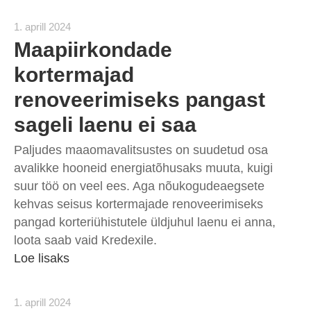
1. aprill 2024
Maapiirkondade
kortermajad
renoveerimiseks pangast
sageli laenu ei saa
Paljudes maaomavalitsustes on suudetud osa
avalikke hooneid energiatõhusaks muuta, kuigi
suur töö on veel ees. Aga nõukogudeaegsete
kehvas seisus kortermajade renoveerimiseks
pangad korteriühistutele üldjuhul laenu ei anna,
loota saab vaid Kredexile.
Loe lisaks
1. aprill 2024