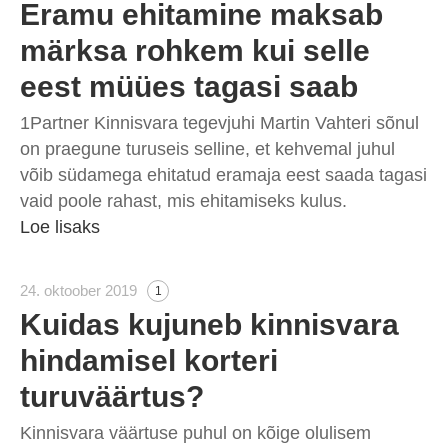
Eramu ehitamine maksab
märksa rohkem kui selle
eest müües tagasi saab
1Partner Kinnisvara tegevjuhi Martin Vahteri sõnul
on praegune turuseis selline, et kehvemal juhul
võib südamega ehitatud eramaja eest saada tagasi
vaid poole rahast, mis ehitamiseks kulus.
Loe lisaks
24. oktoober 2019
1
Kuidas kujuneb kinnisvara
hindamisel korteri
turuväärtus?
Kinnisvara väärtuse puhul on kõige olulisem