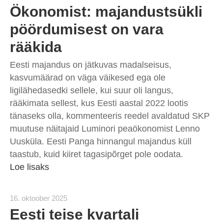
Ökonomist: majandustsükli
pöördumisest on vara
rääkida
Eesti majandus on jätkuvas madalseisus,
kasvumäärad on väga väikesed ega ole
ligilähedasedki sellele, kui suur oli langus,
rääkimata sellest, kus Eesti aastal 2022 lootis
tänaseks olla, kommenteeris reedel avaldatud SKP
muutuse näitajaid Luminori peaökonomist Lenno
Uusküla. Eesti Panga hinnangul majandus küll
taastub, kuid kiiret tagasipõrget pole oodata.
Loe lisaks
16. oktoober 2025
Eesti teise kvartali