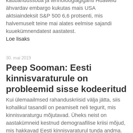
kaubandussõda ja tehnoloogiagiganti Huaweid
ähvardav embargo kukutas mais USA
aktsiaindeksit S&P 500 6,6 protsenti, mis
halvemuselt teine mai alates eelmise sajandi
kuuekümnendatest aastatest.
Loe lisaks
30. mai 2019
Peep Sooman: Eesti
kinnisvaraturule on
probleemid sisse kodeeritud
Kui ülemaailmsed rahanduskriisid välja jätta, siis
kohalikul tasandil on peamiselt neli tegurit, mis
kinnisvaraturgu mõjutavad. Üheks neist on
aastakümneid kestnud demograafilise kriisi mõjud,
mis hakkavad Eesti kinnisvaraturul tunda andma.