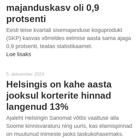
majanduskasv oli 0,9
protsenti
Eesti teise kvartali sisemajanduse koguprodukt
(SKP) kasvas võrreldes eelmise aasta sama ajaga
0,9 protsenti, teatas statistikaamet.
Loe lisaks
5. detsember 2024
Helsingis on kahe aasta
jooksul korterite hinnad
langenud 13%
Ajaleht Helsingin Sanomat võttis vaatluse alla
Soome kinnisvaraturu ning uuris, kas elamispinnad
on muutunud inimeste jaoks taskukohasemaks.