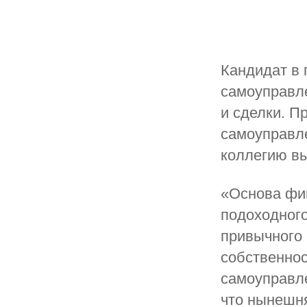
Кандидат в
самоуправл
и сделки. П
самоуправл
коллегию в
«Основа фи
подоходного
привычного 
собственнос
самоуправле
что нынешня