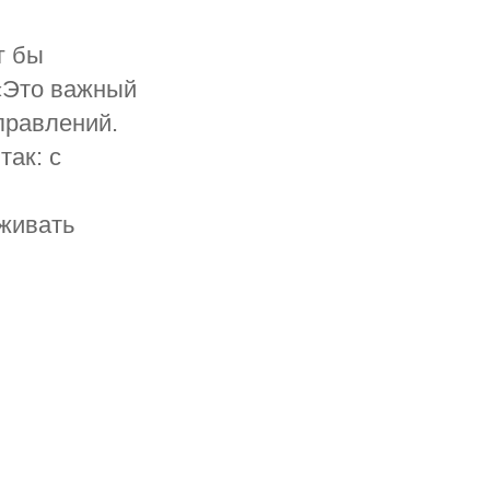
г бы
 «Это важный
правлений.
так: с
живать