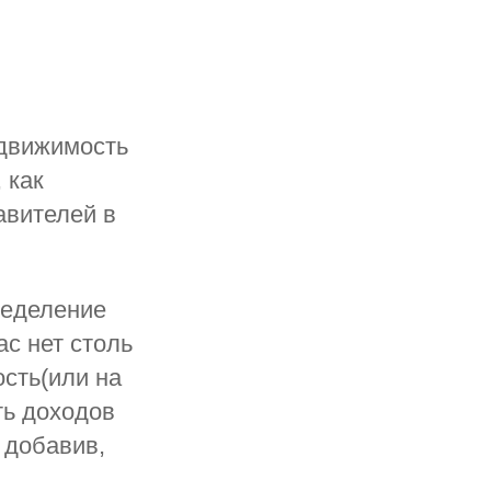
едвижимость
 как
авителей в
ределение
ас нет столь
ость(или на
ть доходов
 добавив,