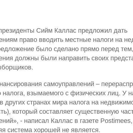
 президенты Сийм Каллас предложил дать
ениям право вводить местные налоги на н
редложение было сделано прямо перед тем,
ения должны были направить своих предст
ыборщиков.
нансирования самоуправлений – перерасп
 налога, взымаемого с физических лиц. У н
в других странах мира налога на недвижим
ть), который составляет существенную час
ний», - написал Каллас в газете Postimees,
я система хорошей не является.