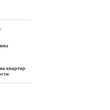
и
амяэ
жа квартир
ости