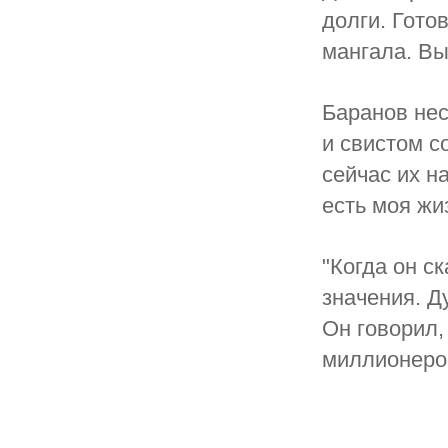
долги. Гото
мангала. В
Баранов нес
и свистом с
сейчас их на
есть моя жи
"Когда он с
значения. Д
Он говорил,
миллионеро