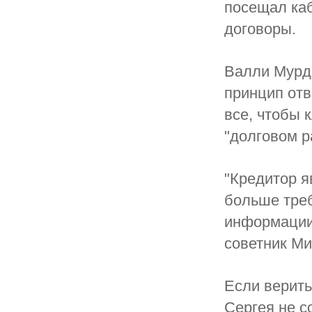
посещал каб
договоры.
Валли Мурде
принцип отв
все, чтобы 
"долговом р
"Кредитор я
больше треб
информации 
советник Ми
Если верить
Сергея не с