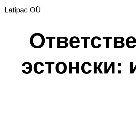
Latipac OÜ
Ответстве
эстонски: 