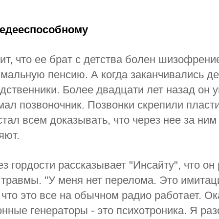
недееспособному
ит, что ее брат с детства болен шизофрени
мальную пенсию. А когда заканчивались де
дственники. Более двадцати лет назад он у
мал позвоночник. Позвонки скрепили пласти
стал всем доказывать, что через нее за ни
яют.
ез гордости рассказывает "Инсайту", что он
 травмы. "У меня нет перелома. Это имитац
 что это все на обычном радио работает. О
онные генераторы - это психотроника. Я разо