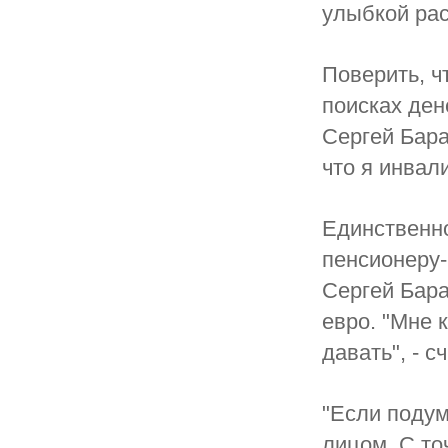
улыбкой ра
Поверить, ч
поисках ден
Сергей Бара
что я инвал
Единственно
пенсионеру-
Сергей Бар
евро. "Мне 
давать", - с
"Если подум
лицом. С то