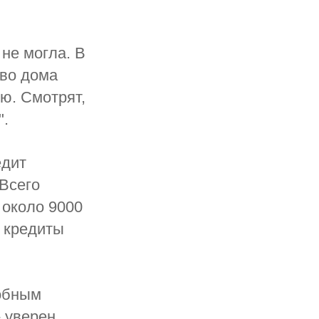
 не могла. В
тво дома
ю. Смотрят,
".
едит
 Всего
 около 9000
м кредиты
собным
- уверен