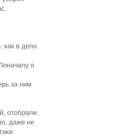
ас.
, как в дело
"Поначалу я
ерь за ним
й, отобрали.
ло, даже не
таки