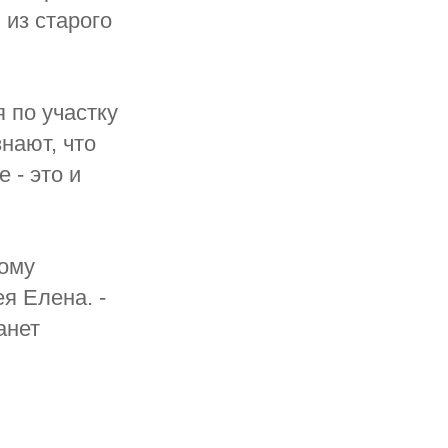
 из старого
 по участку
знают, что
 - это и
тому
ея Елена. -
анет