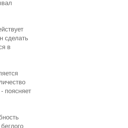
ывал
ействует
н сделать
ся в
ляется
личество
- поясняет
бность
 беглого