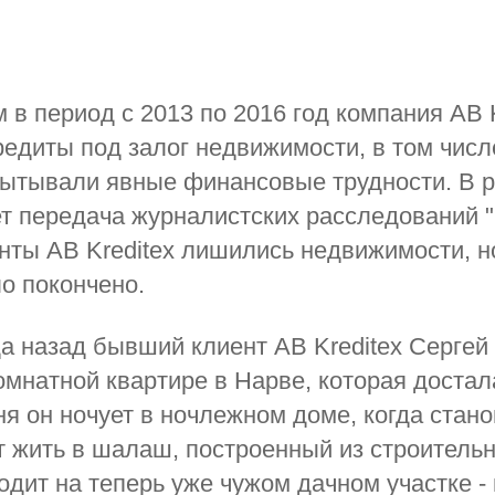
 в период с 2013 по 2016 год компания AB K
едиты под залог недвижимости, в том чис
ытывали явные финансовые трудности. В р
т передача журналистских расследований "
нты AB Kreditex лишились недвижимости, н
ло покончено.
а назад бывший клиент AB Kreditex Сергей
омнатной квартире в Нарве, которая достал
ня он ночует в ночлежном доме, когда стан
т жить в шалаш, построенный из строительн
одит на теперь уже чужом дачном участке -