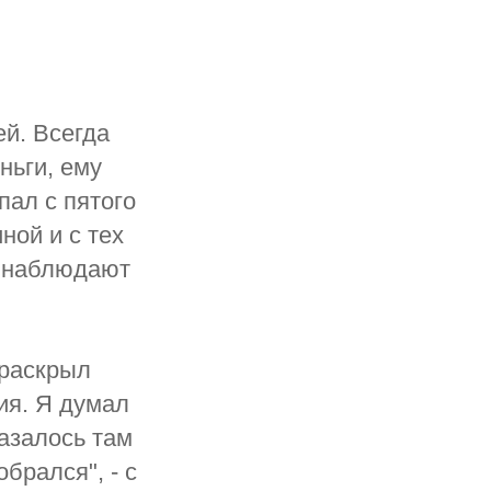
ей. Всегда
ньги, ему
пал с пятого
ной и с тех
м наблюдают
 раскрыл
ия. Я думал
казалось там
брался", - с