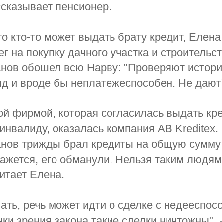
ссказывает пенсионер.
то кто-то может выдать брату кредит, Елена
ег на покупку дачного участка и строительс
нов обошел всю Нарву: "Проверяют истори
ид и вроде бы неплатежеспособен. Не дают
й фирмой, которая согласилась выдать кр
инвалиду, оказалась компания AB Kreditex.
анов трижды брал кредиты на общую сумму
кажется, его обманули. Нельзя таким людя
читает Елена.
ать, речь может идти о сделке с недееспо
чки зрения закона такие сделки ничтожны", 