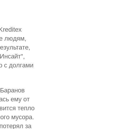
reditex
ле людям,
езультате,
Инсайт",
о с долгами
 Баранов
ась ему от
овится тепло
ого мусора.
 потерял за