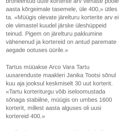
broneeritud uute korterite arv viimase poole
aasta kõrgeimale tasemele, üle 400,» ütles
ta. «Müügis olevate järelturu korterite arv ei
ole viimastel kuudel järske üleshüppeid
teinud. Pigem on järelturu pakkumine
vähenenud ja kortereid on antud paremate
aegade ootuses üürile.»
Tartus müüakse Arco Vara Tartu
uusarenduste maakleri Janika Tootsi sõnul
kuu aja jooksul keskmiselt 30 uut korterit.
«Tartu korteriturgu võib iseloomustada
sõnaga stabiilne, müügis on umbes 1600
korterit, millest aasta alguses oli uusi
kortereid 400.»