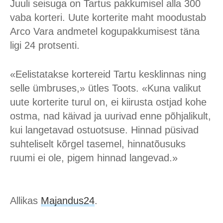
Juuli seisuga on Tartus pakkumisel alla 300
vaba korteri. Uute korterite maht moodustab
Arco Vara andmetel kogupakkumisest täna
ligi 24 protsenti.
«Eelistatakse kortereid Tartu kesklinnas ning
selle ümbruses,» ütles Toots. «Kuna valikut
uute korterite turul on, ei kiirusta ostjad kohe
ostma, nad käivad ja uurivad enne põhjalikult,
kui langetavad ostuotsuse. Hinnad püsivad
suhteliselt kõrgel tasemel, hinnatõusuks
ruumi ei ole, pigem hinnad langevad.»
Allikas
Majandus24
.