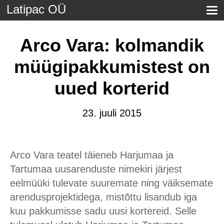
Latipac OÜ
Arco Vara: kolmandik
müügipakkumistest on
uued korterid
23. juuli 2015
Arco Vara teatel täieneb Harjumaa ja
Tartumaa uusarenduste nimekiri järjest
eelmüüki tulevate suuremate ning väiksemate
arendusprojektidega, mistõttu lisandub iga
kuu pakkumisse sadu uusi kortereid. Selle