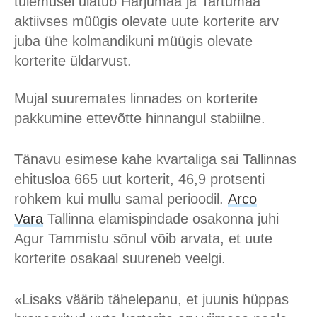
tulemusel ulatub Harjumaa ja Tartumaa
aktiivses müügis olevate uute korterite arv
juba ühe kolmandikuni müügis olevate
korterite üldarvust.
Mujal suuremates linnades on korterite
pakkumine ettevõtte hinnangul stabiilne.
Tänavu esimese kahe kvartaliga sai Tallinnas
ehitusloa 665 uut korterit, 46,9 protsenti
rohkem kui mullu samal perioodil.
Arco
Vara
Tallinna elamispindade osakonna juhi
Agur Tammistu sõnul võib arvata, et uute
korterite osakaal suureneb veelgi.
«Lisaks väärib tähelepanu, et juunis hüppas