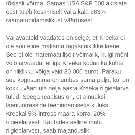
tõsiselt võtma. Samas USA S&P 500 aktsiate
eest tuleb keskmiselt välja käia 263%
raamatupidamislikust väärtusest.
Väljavaateid vaadates on selge, et Kreeka ei
ole suuteline maksma tagasi riiklikke laene.
See ei ole matemaatiliselt võimalik, kuigi mõni
võib arvutada, et iga Kreeka kodaniku kohta
on riiklikku võlga vaid 30 000 eurot. Paraku
see kogusumma on umbes sama palju, kui on
kokku väärt üle nelja aasta Kreeka riigieelarve
tulud. Seega reaalsus on, et ainuüksi
laenuintresside teenindamiseks kuluks
Kreekal 5% intressimäära korral 20%
riigieelarvest. Kaotades selline maht
riigieelarvest, saab majanduslik