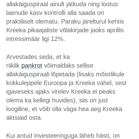
allakäiguspiraal ainult jätkuda ning lootus
laenude kasv kontrolli alla saada on
praktiliselt olematu. Paraku järelturul kehtis
Kreeka pikaajaliste võlakirjade jaoks aprillis
intressimäär ligi 12%.
Arvestades seda, et ka
riiklik
pankrot
võimaldaks sellise
allakäiguspiraali lõpetada (lisaks mõistlikule
kokkuleppele Euroopa ja Kreeka vahel, sest
igaveseks ajaks virelev Kreeka ei peaks
olema ka kellegi huvides), siis on just
loogiline, et võib olla väga hea aeg Kreeka
aktsiaid osta.
Kui antud investeeringuga läheb hästi, on