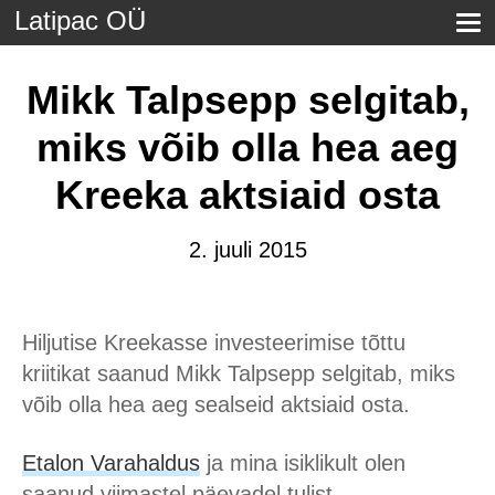
Latipac OÜ
Mikk Talpsepp selgitab,
miks võib olla hea aeg
Kreeka aktsiaid osta
2. juuli 2015
Hiljutise Kreekasse investeerimise tõttu
kriitikat saanud Mikk Talpsepp selgitab, miks
võib olla hea aeg sealseid aktsiaid osta.
Etalon Varahaldus
ja mina isiklikult olen
saanud viimastel päevadel tulist