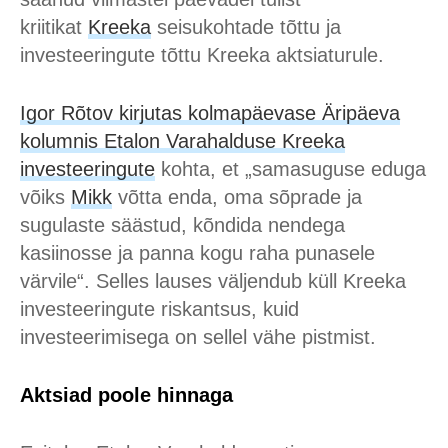
kriitikat
Kreeka
seisukohtade tõttu ja
investeeringute tõttu Kreeka aktsiaturule.
Igor Rõtov kirjutas kolmapäevase Äripäeva
kolumnis Etalon Varahalduse Kreeka
investeeringute
kohta, et „samasuguse eduga
võiks
Mikk
võtta enda, oma sõprade ja
sugulaste säästud, kõndida nendega
kasiinosse ja panna kogu raha punasele
värvile“. Selles lauses väljendub küll Kreeka
investeeringute riskantsus, kuid
investeerimisega on sellel vähe pistmist.
Aktsiad poole hinnaga