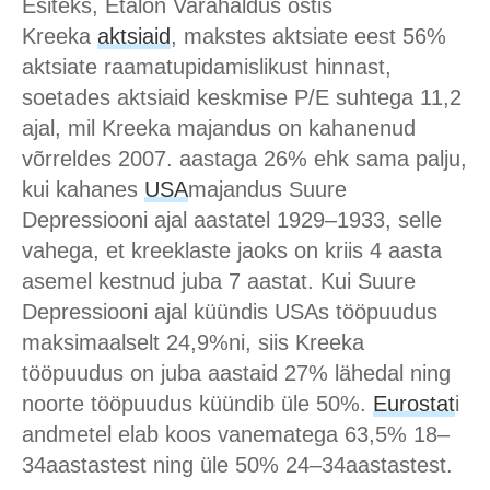
Esiteks, Etalon Varahaldus ostis
Kreeka
aktsiaid
, makstes aktsiate eest 56%
aktsiate raamatupidamislikust hinnast,
soetades aktsiaid keskmise P/E suhtega 11,2
ajal, mil Kreeka majandus on kahanenud
võrreldes 2007. aastaga 26% ehk sama palju,
kui kahanes
USA
majandus Suure
Depressiooni ajal aastatel 1929–1933, selle
vahega, et kreeklaste jaoks on kriis 4 aasta
asemel kestnud juba 7 aastat. Kui Suure
Depressiooni ajal küündis USAs tööpuudus
maksimaalselt 24,9%ni, siis Kreeka
tööpuudus on juba aastaid 27% lähedal ning
noorte tööpuudus küündib üle 50%.
Eurostat
i
andmetel elab koos vanematega 63,5% 18–
34aastastest ning üle 50% 24–34aastastest.