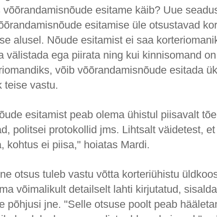
s võõrandamisnõude esitame käib? Uue seadus
õõrandamisnõude esitamise üle otsustavad ko
e alusel. Nõude esitamist ei saa korteriomani
 välistada ega piirata ning kui kinnisomand on
riomandiks, võib võõrandamisnõude esitada ü
 teise vastu.
õude esitamist peab olema ühistul piisavalt tõ
, politsei protokollid jms. Lihtsalt väidetest, et
, kohtus ei piisa," hoiatas Mardi.
ne otsus tuleb vastu võtta korteriühistu üldkoo
a võimalikult detailselt lahti kirjutatud, sisal
 põhjusi jne. "Selle otsuse poolt peab hääleta