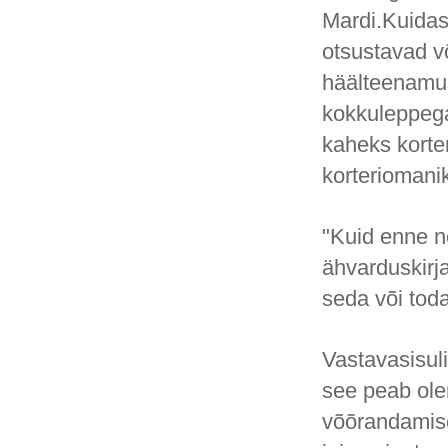
Mardi.Kuida
otsustavad v
häälteenamus
kokkuleppega
kaheks korte
korteriomanik
"Kuid enne n
ähvarduskirjad
seda või toda
Vastavasisuli
see peab olem
võõrandamise