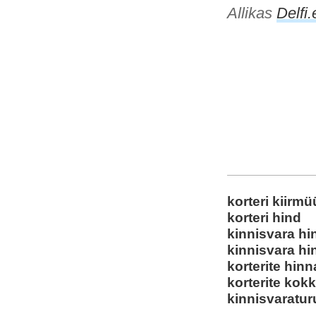
Allikas
Delfi.
korteri kiirm
korteri hind
kinnisvara h
kinnisvara hi
korterite hin
korterite kok
kinnisvaratur