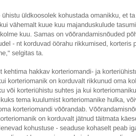
b ühistu üldkoosolek kohustada omanikku, et ta
 kui vähemalt kuue kuu majanduskulude tasum
le kolme kuu. Samas on võõrandamisnõuded põ
ludel - nt korduvad öörahu rikkumised, korteris
e," selgitas ta.
t kehtima hakkav korteriomandi- ja korteriühis
kui korteriomanik on korduvalt rikkunud oma ko
u või korteriühistu suhtes ja kui korteriomanik
kuks tema kuulumist korteriomanike hulka, võ
 oma korteriomandi võõrandab. Võõrandamisnõ
korteriomanik on korduvalt jätnud täitmata käe
lenevad kohustuse - seaduse kohaselt peab i