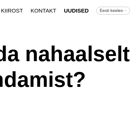
KIIROST
KONTAKT
UUDISED
Eesti keeles
uda nahaalselt
andamist?