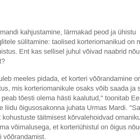
mandi kahjustamine, lärmakad peod ja ühistu
litele sülitamine: taolised korteriomanikud on m
histus. Ent kas sellisel juhul võivad naabrid nõu
t?
uleb meeles pidada, et korteri võõrandamine o
tus, mis korteriomanikule osaks võib saada ja s
peab tõesti olema hästi kaalutud," toonitab Ee
ute liidu õigusosakonna juhata Urmas Mardi. "
lt kohustuste täitmisest kõrvalehoidvad omanik
ama võimalusega, et korteriühistul on õigus nõu
i võõrandamist.