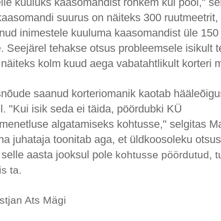
eile kuuluks kaasomandist rohkem kui pool," sel
ikaasomandi suurus on näiteks 300 ruutmeetrit,
anud inimestele kuuluma kaasomandist üle 150 
ite. Seejärel tehakse otsus probleemsele isikult 
e näiteks kolm kuud aega vabatahtlikult korteri
nõude saanud korteriomanik kaotab hääleõig
. "Kui isik seda ei täida, pöördubki KÜ
enetluse algatamiseks kohtusse," selgitas M
a juhataja toonitab aga, et üldkoosoleku otsus
 selle aasta jooksul pole
kohtusse pöördutud, t
s ta.
stjan Ats Mägi