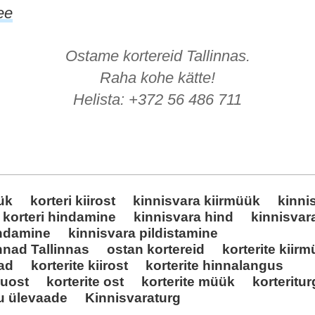
ee
Ostame kortereid Tallinnas.
Raha kohe kätte!
Helista: +372 56 486 711
üük
korteri kiirost
kinnisvara kiirmüük
kinni
korteri hindamine
kinnisvara hind
kinnisvar
indamine
kinnisvara pildistamine
nnad Tallinnas
ostan kortereid
korterite kiir
nad
korterite kiirost
korterite hinnalangus
kuost
korterite ost
korterite müük
korteritur
u ülevaade
Kinnisvaraturg