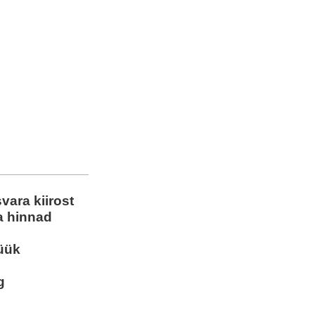
svara kiirost
a hinnad
müük
g