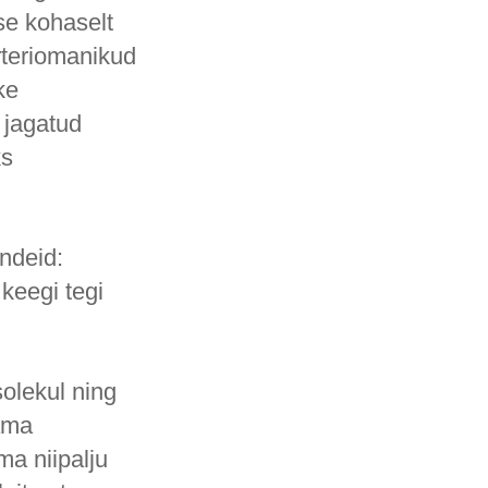
e kohaselt
rteriomanikud
ke
 jagatud
ks
endeid:
 keegi tegi
solekul ning
dama
ma niipalju