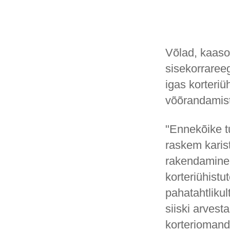
Võlad, kaaso
sisekorrareeg
igas korteriü
võõrandamis
"Ennekõike t
raskem karis
rakendamine 
korteriühist
pahatahtliku
siiski arvest
korteriomand