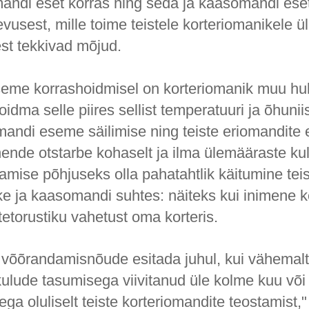
andi eset korras ning seda ja kaasomandi ese
vusest, mille toime teistele korteriomanikele 
st tekkivad mõjud.
eme korrashoidmisel on korteriomanik muu hu
idma selle piires sellist temperatuuri ja õhunii
andi eseme säilimise ning teiste eriomandite
ende otstarbe kohaselt ja ilma ülemääraste kul
amise põhjuseks olla pahatahtlik käitumine tei
ke ja kaasomandi suhtes: näiteks kui inimene 
etorustiku vahetust oma korteris.
 võõrandamisnõude esitada juhul, kui vähemal
lude tasumisega viivitanud üle kolme kuu või i
a oluliselt teiste korteriomandite teostamist,"