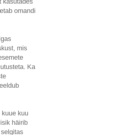
t kasutades
ületab omandi
lgas
skust, mis
 esemete
utusteta. Ka
ste
keeldub
t kuue kuu
sik häirib
 selgitas