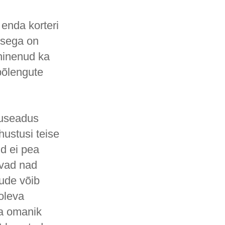
 enda korteri
isega on
hinenud ka
 põlengute
tuseadus
hustusi teise
ud ei pea
ivad nad
ude võib
soleva
ga omanik