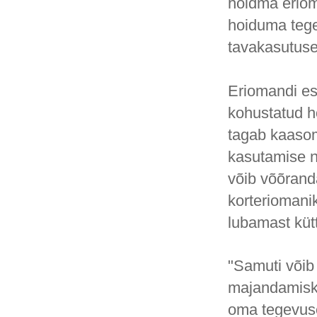
hoidma eriom
hoiduma tege
tavakasutuse
Eriomandi es
kohustatud ho
tagab kaasom
kasutamise n
võib võõrand
korteriomani
lubamast kütt
"Samuti võib
majandamisku
oma tegevuseg