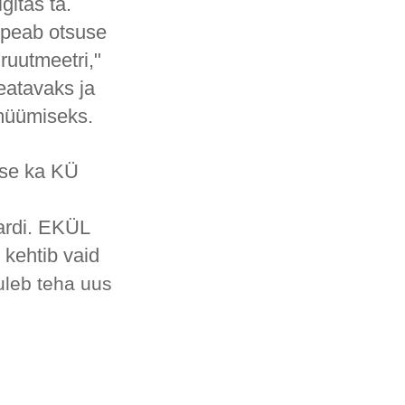
gitas ta.
 peab otsuse
ruutmeetri,"
teatavaks ja
 müümiseks.
use ka KÜ
ardi. EKÜL
 kehtib vaid
uleb teha uus