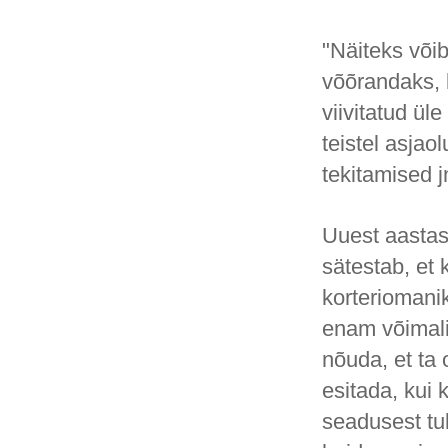
"Näiteks või
võõrandaks,
viivitatud ü
teistel asjao
tekitamised jn
Uuest aastas
sätestab, et 
korteriomanik
enam võimali
nõuda, et ta
esitada, kui 
seadusest tu