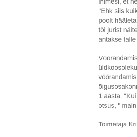
inimesi, et n
"Ehk siis ku
poolt häälet
tõi jurist nä
antakse tall
Võõrandamis
üldkoosolekul
võõrandamism
õigusosakonn
1 aasta. "Kui
otsus, " maini
Toimetaja Kri