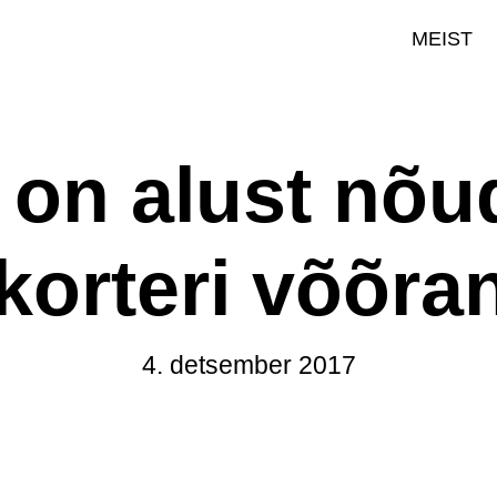
MEIST
l on alust nõ
 korteri võõr
4. detsember 2017