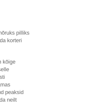
õruks pilliks
da korteri
n kõige
elle
sti
Samas
ud peaksid
da neilt