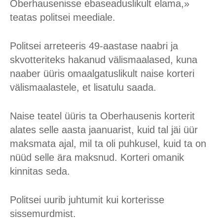
Oberhausenisse ebaseaduslikult elama,»
teatas politsei meediale.
Politsei arreteeris 49-aastase naabri ja
skvotteriteks hakanud välismaalased, kuna
naaber üüris omaalgatuslikult naise korteri
välismaalastele, et lisatulu saada.
Naise teatel üüris ta Oberhausenis korterit
alates selle aasta jaanuarist, kuid tal jäi üür
maksmata ajal, mil ta oli puhkusel, kuid ta on
nüüd selle ära maksnud. Korteri omanik
kinnitas seda.
Politsei uurib juhtumit kui korterisse
sissemurdmist.