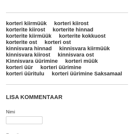
korteri kiirmüük
korteri kiirost
korterite kiirost
korterite hinnad
korterite kiirmüük
korterite kokkuost
korterite ost
korteri ost
kinnisvara hinnad
kinnisvara kiirmüük
kinnisvara kiirost
kinnisvara ost
Kinnisvara üürimine
korteri müük
korteri üür
korteri üürimine
korteri üüritulu
korteri üürimine Saksamaal
LISA KOMMENTAAR
Nimi