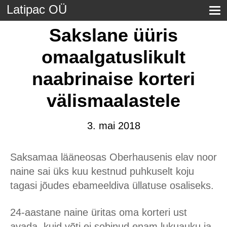
Latipac OÜ
Sakslane üüris
omaalgatuslikult
naabrinaise korteri
välismaalastele
3. mai 2018
Saksamaa lääneosas Oberhausenis elav noor
naine sai üks kuu kestnud puhkuselt koju
tagasi jõudes ebameeldiva üllatuse osaliseks.
24-aastane naine üritas oma korteri ust
avada, kuid võti ei sobinud enam lukuauku ja