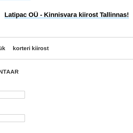
Latipac OÜ - Kinnisvara kiirost Tallinnas!
üük
korteri kiirost
ENTAAR