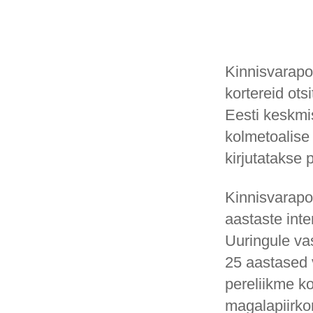
Kinnisvarapor
kortereid ots
Eesti keskmis
kolmetoalise
kirjutatakse p
Kinnisvarapor
aastaste int
Uuringule vas
25 aastased 
pereliikme k
magalapiirko