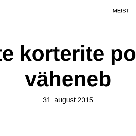
MEIST
te korterite p
väheneb
31. august 2015