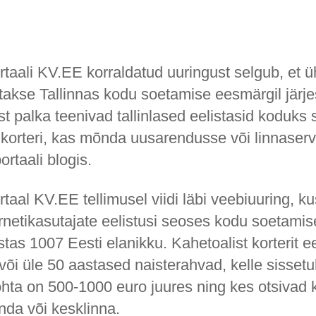
taali KV.EE korraldatud uuringust selgub, et üh
itakse Tallinnas kodu soetamise eesmärgil järj
t palka teenivad tallinlased eelistasid koduks
 korteri, kas mõnda uusarendusse või linnaserv
ortaali blogis.
taal KV.EE tellimusel viidi läbi veebiuuring, ku
ernetikasutajate eelistusi seoses kodu soetamis
tas 1007 Eesti elanikku. Kahetoalist korterit e
või üle 50 aastased naisterahvad, kelle sissetu
ohta on 500-1000 euro juures ning kes otsivad
nda või kesklinna.