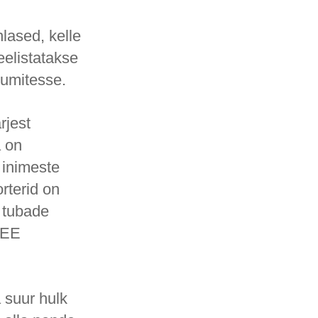
nlased, kelle
eelistatakse
sumitesse.
rjest
a on
 inimeste
rterid on
 tubade
.EE
 suur hulk