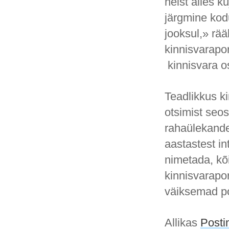
neist alles k
järgmine kod
jooksul,» rää
kinnisvarapor
kinnisvara o
Teadlikkus k
otsimist seo
rahaülekande
aastastest in
nimetada, kõ
kinnisvarapor
väiksemad po
Allikas
Post