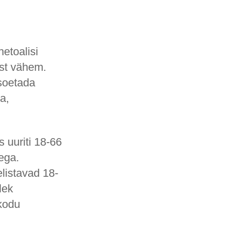
etoalisi
est vähem.
 soetada
a,
s uuriti 18-66
ega.
elistavad 18-
lek
 kodu