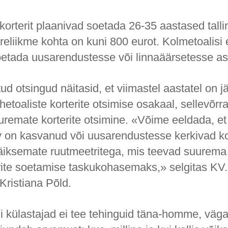
korterit plaanivad soetada 26-35 aastased talli
reliikme kohta on kuni 800 eurot. Kolmetoalisi 
etada uusarendustesse või linnaäärsetesse a
tud otsingud näitasid, et viimastel aastatel on jä
toaliste korterite otsimise osakaal, sellevõrr
remate korterite otsimine. «Võime eeldada, et
 on kasvanud või uusarendustesse kerkivad ko
iksemate ruutmeetritega, mis teevad suurema
rite soetamise taskukohasemaks,» selgitas KV
Kristiana Põld.
li külastajad ei tee tehinguid täna-homme, väga