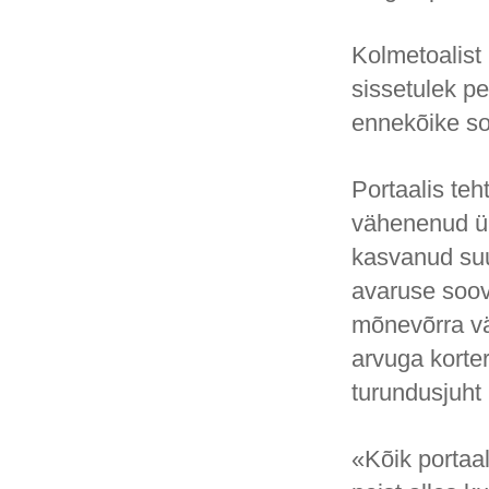
Kolmetoalist 
sissetulek pe
ennekõike so
Portaalis teh
vähenenud ühe
kasvanud suu
avaruse soov
mõnevõrra vä
arvuga korte
turundusjuht 
«Kõik portaa