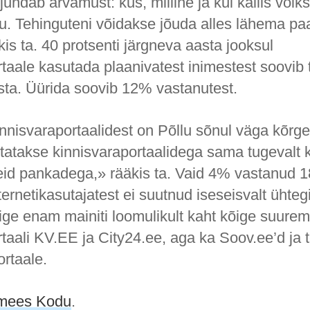
ujundab arvamust: kus, milline ja kui kallis võik
u. Tehinguteni võidakse jõuda alles lähema paa
kis ta. 40 protsenti järgneva aasta jooksul
taale kasutada plaanivatest inimestest soovib 
sta. Üürida soovib 12% vastanutest.
innisvaraportaalidest on Põllu sõnul väga kõrg
statakse kinnisvaraportaalidega sama tugevalt 
id pankadega,» rääkis ta. Vaid 4% vastanud 1
ternetikasutajatest ei suutnud iseseisvalt ühtegi
ige enam mainiti loomulikult kaht kõige suurem
taali KV.EE ja City24.ee, aga ka Soov.ee’d ja t
rtaale.
imees Kodu
.