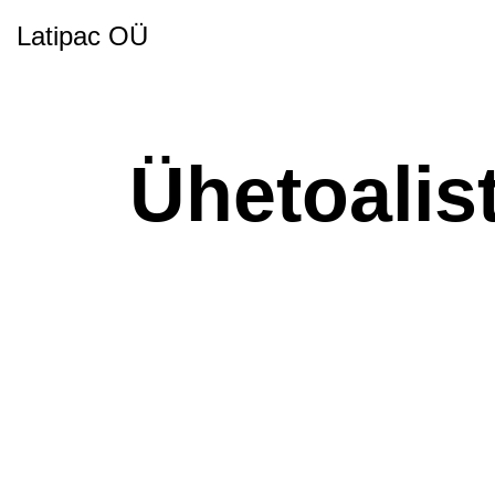
Latipac OÜ
Ühetoalis