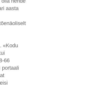
s olla nende
ri aasta
tõenäoliselt
e. «Kodu
kui
8-66
 portaali
at
eisi