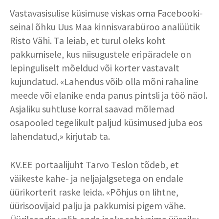
Vastavasisulise küsimuse viskas oma Facebooki-
seinal õhku Uus Maa kinnisvarabüroo analüütik
Risto Vähi. Ta leiab, et turul oleks koht
pakkumisele, kus niisugustele eripäradele on
lepinguliselt mõeldud või korter vastavalt
kujundatud. «Lahendus võib olla mõni rahaline
meede või elanike enda panus pintsli ja töö näol.
Asjaliku suhtluse korral saavad mõlemad
osapooled tegelikult paljud küsimused juba eos
lahendatud,» kirjutab ta.
KV.EE portaalijuht Tarvo Teslon tõdeb, et
väikeste kahe- ja neljajalgsetega on endale
üürikorterit raske leida. «Põhjus on lihtne,
üürisoovijaid palju ja pakkumisi pigem vähe.