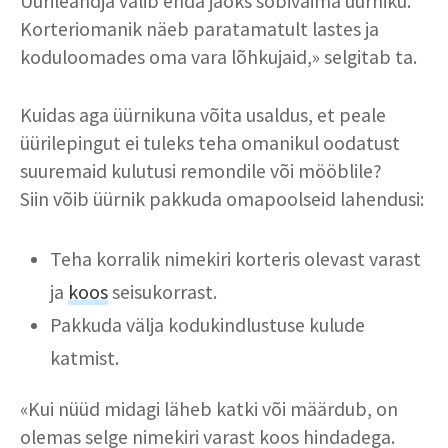
Üürileandja valib enda jaoks sobivaima üürniku.
Korteriomanik näeb paratamatult lastes ja
koduloomades oma vara lõhkujaid,» selgitab ta.
Kuidas aga üürnikuna võita usaldus, et peale
üürilepingut ei tuleks teha omanikul oodatust
suuremaid kulutusi remondile või mööblile?
Siin võib üürnik pakkuda omapoolseid lahendusi:
Teha korralik nimekiri korteris olevast varast
ja
koos
seisukorrast.
Pakkuda välja kodukindlustuse kulude
katmist.
«Kui nüüd midagi läheb katki või määrdub, on
olemas selge nimekiri varast koos hindadega.