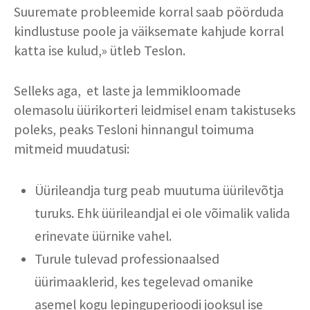
Suuremate probleemide korral saab pöörduda
kindlustuse poole ja väiksemate kahjude korral
katta ise kulud,» ütleb Teslon.
Selleks aga, et laste ja lemmikloomade
olemasolu üürikorteri leidmisel enam takistuseks
poleks, peaks Tesloni hinnangul toimuma
mitmeid muudatusi:
Üürileandja turg peab muutuma üürilevõtja
turuks. Ehk üürileandjal ei ole võimalik valida
erinevate üürnike vahel.
Turule tulevad professionaalsed
üürimaaklerid, kes tegelevad omanike
asemel kogu lepinguperioodi jooksul ise