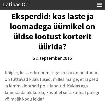
Latipac OÜ
Eksperdid: kas laste ja
loomadega üürnikel on
üldse lootust korterit
üürida?
22. september 2016
Kõigile, kes kodu üürimisega kokku on puutunud,
on tuttavad kuulutused, milles märge, et lapsed
ja lemmikloomad pole lubatud. Kuidas aga
lahendada olukorda, kus ühel seltskonnal polegi
võimalik kodu leida?