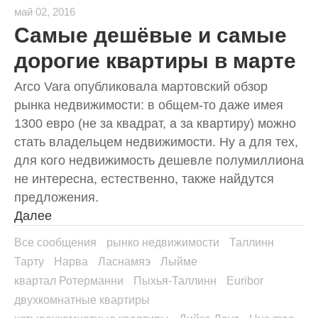
май 02, 2016
Самые дешёвые и самые
дорогие квартиры в марте
Arco Vara опубликовала мартовский обзор
рынка недвижимости: в общем-то даже имея
1300 евро (не за квадрат, а за квартиру) можно
стать владельцем недвижимости. Ну а для тех,
для кого недвижимость дешевле полумиллиона
не интересна, естественно, также найдутся
предложения.
Далее
Все сообщения
рынко недвижимости
Таллинн
Тарту
Нарва
Ласнамяэ
Лыйме
квартал Ротерманни
Пыхья-Таллинн
Euribor
двухкомнатные квартиры