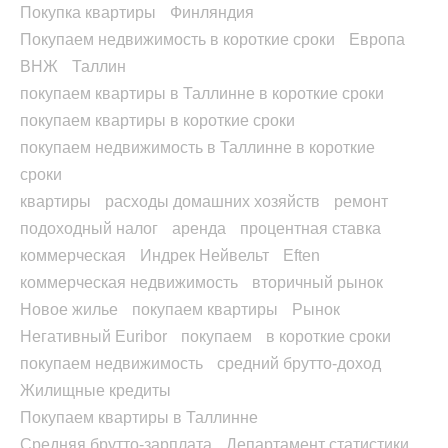
Покупка квартиры
Финляндия
Покупаем недвижимость в короткие сроки
Европа
ВНЖ
Таллин
покупаем квартиры в Таллинне в короткие сроки
покупаем квартиры в короткие сроки
покупаем недвижимость в Таллинне в короткие
сроки
квартиры
расходы домашних хозяйств
ремонт
подоходный налог
аренда
процентная ставка
коммерческая
Индрек Нейвельт
Eften
коммерческая недвижимость
вторичный рынок
Новое жилье
покупаем квартиры
Рынок
Негативный Euribor
покупаем
в короткие сроки
покупаем недвижимость
средний брутто-доход
Жилищные кредиты
Покупаем квартиры в Таллинне
Средняя брутто-зарплата
Департамент статистики