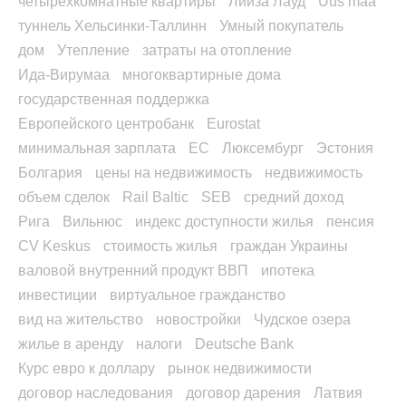
четырехкомнатные квартиры
Лийза Лауд
Uus maa
туннель Хельсинки-Таллинн
Умный покупатель
дом
Утепление
затраты на отопление
Ида-Вирумаа
многоквартирные дома
государственная поддержка
Европейского центробанк
Eurostat
минимальная зарплата
ЕС
Люксембург
Эстония
Болгария
цены на недвижимость
недвижимость
объем сделок
Rail Baltic
SEB
средний доход
Рига
Вильнюс
индекс доступности жилья
пенсия
CV Keskus
стоимость жилья
граждан Украины
валовой внутренний продукт ВВП
ипотека
инвестиции
виртуальное гражданство
вид на жительство
новостройки
Чудское озера
жилье в аренду
налоги
Deutsche Bank
Курс евро к доллару
рынок недвижимости
договор наследования
договор дарения
Латвия