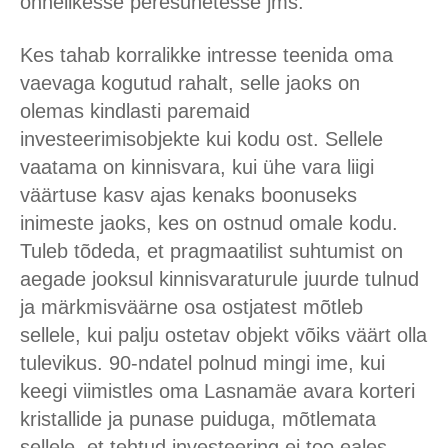
õnnelikesse peresuhetesse jms.
Kes tahab korralikke intresse teenida oma
vaevaga kogutud rahalt, selle jaoks on
olemas kindlasti paremaid
investeerimisobjekte kui kodu ost. Sellele
vaatama on kinnisvara, kui ühe vara liigi
väärtuse kasv ajas kenaks boonuseks
inimeste jaoks, kes on ostnud omale kodu.
Tuleb tõdeda, et pragmaatilist suhtumist on
aegade jooksul kinnisvaraturule juurde tulnud
ja märkmisväärne osa ostjatest mõtleb
sellele, kui palju ostetav objekt võiks väärt olla
tulevikus. 90-ndatel polnud mingi ime, kui
keegi viimistles oma Lasnamäe avara korteri
kristallide ja punase puiduga, mõtlemata
sellele, et tehtud investeering ei too eales