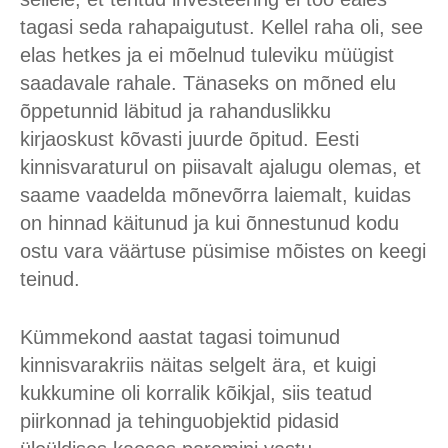
tagasi seda rahapaigutust. Kellel raha oli, see
elas hetkes ja ei mõelnud tuleviku müügist
saadavale rahale. Tänaseks on mõned elu
õppetunnid läbitud ja rahanduslikku
kirjaoskust kõvasti juurde õpitud. Eesti
kinnisvaraturul on piisavalt ajalugu olemas, et
saame vaadelda mõnevõrra laiemalt, kuidas
on hinnad käitunud ja kui õnnestunud kodu
ostu vara väärtuse püsimise mõistes on keegi
teinud.
Kümmekond aastat tagasi toimunud
kinnisvarakriis näitas selgelt ära, et kuigi
kukkumine oli korralik kõikjal, siis teatud
piirkonnad ja tehinguobjektid pidasid