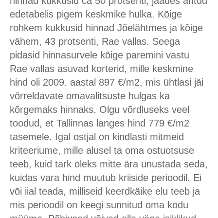
hinnad kukkusid ca 50 protsenti, jäädes antud
edetabelis pigem keskmike hulka. Kõige
rohkem kukkusid hinnad Jõelähtmes ja kõige
vähem, 43 protsenti, Rae vallas. Seega
pidasid hinnasurvele kõige paremini vastu
Rae vallas asuvad korterid, mille keskmine
hind oli 2009. aastal 897 €/m2, mis ühtlasi jäi
võrreldavate omavalitsuste hulgas ka
kõrgemaks hinnaks. Olgu võrdluseks veel
toodud, et Tallinnas langes hind 779 €/m2
tasemele. Igal ostjal on kindlasti mitmeid
kriteeriume, mille alusel ta oma ostuotsuse
teeb, kuid tark oleks mitte ära unustada seda,
kuidas vara hind muutub kriiside perioodil. Ei
või iial teada, milliseid keerdkäike elu teeb ja
mis perioodil on keegi sunnitud oma kodu