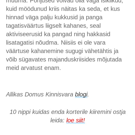
müüma. Põhjused võivad olla väga isiklikud,
kuid möödunud kriis näitas ka seda, et kus
hinnad väga palju kukkusid ja panga
tagatisväärtus liigselt kahanes, seal
aktiviseerusid ka pangad ning hakkasid
lisatagatisi nõudma. Niisiis ei ole vara
väärtuse kahanemine sugugi vähetähtis ja
võib sügavates majanduskriisides mõjutada
meid arvatust enam.
Allikas Domus Kinnisvara
blogi
.
10 nippi kuidas enda korterile kiiremini ostja
leida:
loe siit!