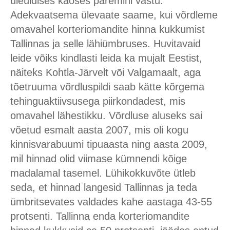
üleüldises kaoses paremini vastu.
Adekvaatsema ülevaate saame, kui võrdleme
omavahel korteriomandite hinna kukkumist
Tallinnas ja selle lähiümbruses. Huvitavaid
leide võiks kindlasti leida ka mujalt Eestist,
näiteks Kohtla-Järvelt või Valgamaalt, aga
tõetruuma võrdluspildi saab kätte kõrgema
tehinguaktiivsusega piirkondadest, mis
omavahel lähestikku. Võrdluse aluseks sai
võetud esmalt aasta 2007, mis oli kogu
kinnisvarabuumi tipuaasta ning aasta 2009,
mil hinnad olid viimase kümnendi kõige
madalamal tasemel. Lühikokkuvõte ütleb
seda, et hinnad langesid Tallinnas ja teda
ümbritsevates valdades kahe aastaga 43-55
protsenti. Tallinna enda korteriomandite