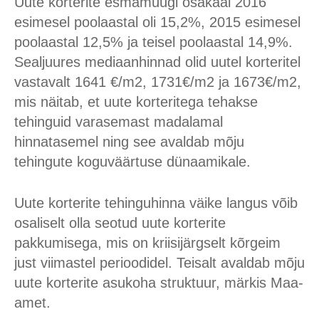
Uute korterite esmamüügi osakaal 2016
esimesel poolaastal oli 15,2%, 2015 esimesel
poolaastal 12,5% ja teisel poolaastal 14,9%.
Sealjuures mediaanhinnad olid uutel korteritel
vastavalt 1641 €/m2, 1731€/m2 ja 1673€/m2,
mis näitab, et uute korteritega tehakse
tehinguid varasemast madalamal
hinnatasemel ning see avaldab mõju
tehingute koguväärtuse dünaamikale.
Uute korterite tehinguhinna väike langus võib
osaliselt olla seotud uute korterite
pakkumisega, mis on kriisijärgselt kõrgeim
just viimastel perioodidel. Teisalt avaldab mõju
uute korterite asukoha struktuur, märkis Maa-
amet.