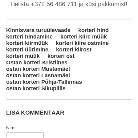
Helista +372 56 486 711 ja küsi pakkumist!
Kinnisvara turuülevaade
korteri hind
korteri hindamine
korteri kiire müük
korteri kiirmüük
korteri kiire ostmine
korteri üürimine
korteri kiirost
korteri müük
korteri ost
Ostan korteri Kristiines
ostan korteri Mustamäel
ostan korteri Lasnamäel
ostan korteri Põhja-Tallinnas
ostan korteri Sikupillis
LISA KOMMENTAAR
Nimi