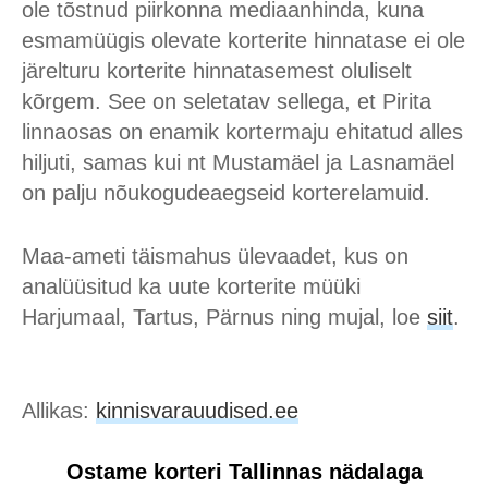
ole tõstnud piirkonna mediaanhinda, kuna
esmamüügis olevate korterite hinnatase ei ole
järelturu korterite hinnatasemest oluliselt
kõrgem. See on seletatav sellega, et Pirita
linnaosas on enamik kortermaju ehitatud alles
hiljuti, samas kui nt Mustamäel ja Lasnamäel
on palju nõukogudeaegseid korterelamuid.
Maa-ameti täismahus ülevaadet, kus on
analüüsitud ka uute korterite müüki
Harjumaal, Tartus, Pärnus ning mujal, loe
siit
.
Allikas:
kinnisvarauudised.ee
Ostame korteri Tallinnas nädalaga