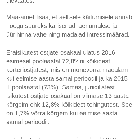
ülevaates.
Maa-amet lisas, et sellisele käitumisele annab
hoogu suureks kärisenud laenumakse ja
üürihinna vahe ning madalad intressimäärad.
Eraisikutest ostjate osakaal ulatus 2016
esimesel poolaastal 72,8%ni kõikidest
korteriostjatest, mis on mõnevõrra madalam
kui eelmise aasta samal perioodil ja ka 2015
II poolaastal (73%). Samas, juriidilistest
isikutest ostjate osakaal on viimase 13 aasta
kõrgeim ehk 12,8% kõikidest tehingutest. See
on 1,7% võrra kõrgem kui eelmise aasta
samal perioodil.