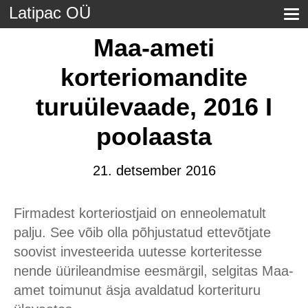
Latipac OÜ
Maa-ameti
korteriomandite
turuülevaade, 2016 I
poolaasta
21. detsember 2016
Firmadest korteriostjaid on enneolematult
palju. See võib olla põhjustatud ettevõtjate
soovist investeerida uutesse korteritesse
nende üürileandmise eesmärgil, selgitas Maa-
amet toimunut äsja avaldatud korterituru