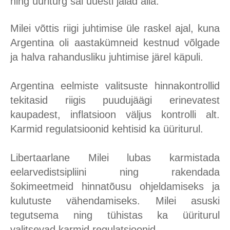
ning üüriturg sai uuesti jalad alla.
Milei võttis riigi juhtimise üle raskel ajal, kuna
Argentina oli aastakümneid kestnud võlgade
ja halva rahandusliku juhtimise järel käpuli.
Argentina eelmiste valitsuste hinnakontrollid
tekitasid riigis puudujäägi erinevatest
kaupadest, inflatsioon väljus kontrolli alt.
Karmid regulatsioonid kehtisid ka üüriturul.
Libertaarlane Milei lubas karmistada
eelarvedistsipliini ning rakendada
šokimeetmeid hinnatõusu ohjeldamiseks ja
kulutuste vähendamiseks. Milei asuski
tegutsema ning tühistas ka üüriturul
valitsevad karmid regulatsioonid.