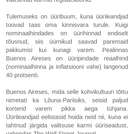
Tulemuseks on üüribuum, kuna üürileandjad
toovad taas oma kinnisvara turule. Kuigi
nominaalhindades on üürihinnad endiselt
tõusnud, siis üürnikud saavad paremaid
pakkumisi kui kunagi varem. Pealinnas
Buenos Aireses on üüripindade reaalhind
(nominaalhinna ja inflatsiooni vahe) langenud
40 protsenti.
Buenos Aireses, mida selle kohvikultuuri tõttu
nimetati ka Lõuna-Pariisiks, seisid paljud
korterid varem pikka aega tühjana.
Üürileandjad eelistasid hoida neid nii, kuna ei
tahtnud järgida valitsuse karmi üüriseadust,
vahendas The Wall Street Journal.