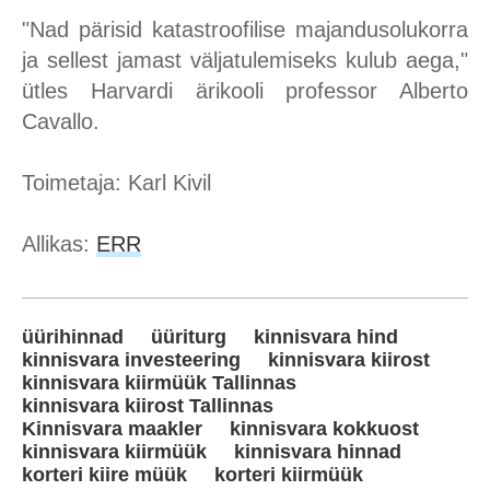
"Nad pärisid katastroofilise majandusolukorra
ja sellest jamast väljatulemiseks kulub aega,"
ütles Harvardi ärikooli professor Alberto
Cavallo.
Toimetaja: Karl Kivil
Allikas:
ERR
üürihinnad
üüriturg
kinnisvara hind
kinnisvara investeering
kinnisvara kiirost
kinnisvara kiirmüük Tallinnas
kinnisvara kiirost Tallinnas
Kinnisvara maakler
kinnisvara kokkuost
kinnisvara kiirmüük
kinnisvara hinnad
korteri kiire müük
korteri kiirmüük