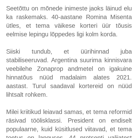
Seetõttu on mõnede inimeste jaoks läinud elu
ka raskemaks. 40-aastane Romina Misenta
ütles, et tema väikese korteri üür tõusis
eelmise lepingu lõppedes ligi kolm korda.
Siiski tundub, et üürihinnad juba
stabiliseeruvad. Argentina suurima kinnisvara
veebilehe Zonaprop andmetel on igakuine
hinnatõus nüüd madalaim alates 2021.
aastast. Turul saadaval kortereid on nüüd
lihtsalt rohkem.
Milei kriitikud leiavad samas, et tema reformid
räsivad töölisklassi. President on endiselt
populaarne, kuid küsitlused viitavad, et tema
toetus on languses. 44 protsenti valijatest