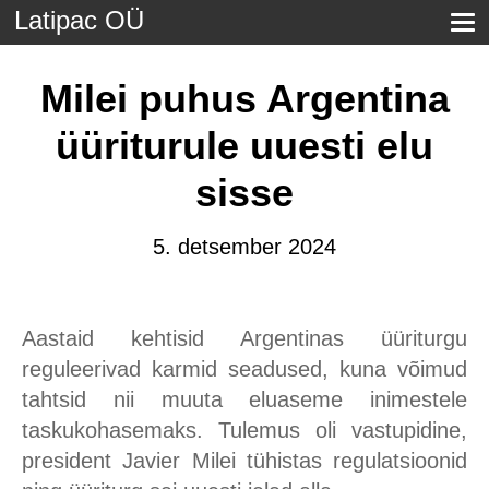
Latipac OÜ
Milei puhus Argentina
üüriturule uuesti elu
sisse
5. detsember 2024
Aastaid kehtisid Argentinas üüriturgu
reguleerivad karmid seadused, kuna võimud
tahtsid nii muuta eluaseme inimestele
taskukohasemaks. Tulemus oli vastupidine,
president Javier Milei tühistas regulatsioonid