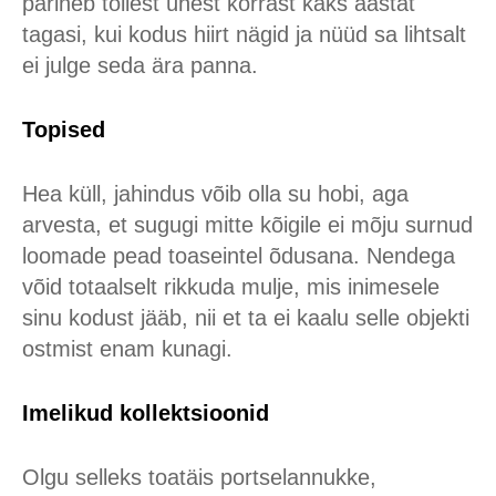
pärineb tollest ühest korrast kaks aastat
tagasi, kui kodus hiirt nägid ja nüüd sa lihtsalt
ei julge seda ära panna.
Topised
Hea küll, jahindus võib olla su hobi, aga
arvesta, et sugugi mitte kõigile ei mõju surnud
loomade pead toaseintel õdusana. Nendega
võid totaalselt rikkuda mulje, mis inimesele
sinu kodust jääb, nii et ta ei kaalu selle objekti
ostmist enam kunagi.
Imelikud kollektsioonid
Olgu selleks toatäis portselannukke,