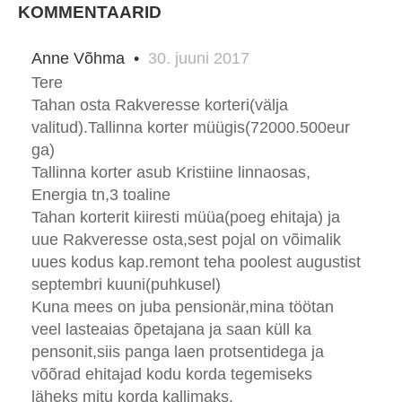
KOMMENTAARID
Anne Võhma
•
30. juuni 2017
Tere
Tahan osta Rakveresse korteri(välja
valitud).Tallinna korter müügis(72000.500eur
ga)
Tallinna korter asub Kristiine linnaosas,
Energia tn,3 toaline
Tahan korterit kiiresti müüa(poeg ehitaja) ja
uue Rakveresse osta,sest pojal on võimalik
uues kodus kap.remont teha poolest augustist
septembri kuuni(puhkusel)
Kuna mees on juba pensionär,mina töötan
veel lasteaias õpetajana ja saan küll ka
pensonit,siis panga laen protsentidega ja
võõrad ehitajad kodu korda tegemiseks
läheks mitu korda kallimaks.