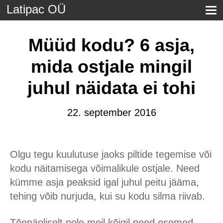
Latipac OÜ
Müüd kodu? 6 asja,
mida ostjale mingil
juhul näidata ei tohi
22. september 2016
Olgu tegu kuulutuse jaoks piltide tegemise või
kodu näitamisega võimalikule ostjale. Need
kümme asja peaksid igal juhul peitu jääma,
tehing võib nurjuda, kui su kodu silma riivab.
Tõenäoliselt pole meil kõigil need esemed