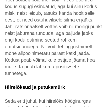
kodus sugugi esindatud, aga kui sinu kodus
miski neist leidub, tasuks kanda hoolt selle
eest, et need ostuhuvilisele silma ei jääks.
Jah, ratsionaalselt võttes võib nii mõnigi punkt
neist jaburana tunduda, aga paljude jaoks
ongi kodu ostmine seotud rohkem
emotsioonidega. Nii võib tehing justnimelt
mõne allpoolnimetatu pärast katki jääda.
Kodust peab võimalikule ostjale jääma hea
mulje: ta peab lahkuma positiivsete
tunnetega.
Hiirelõksud ja putukamürk
Seda eriti juhul, kui hiirelõks kööginurgas