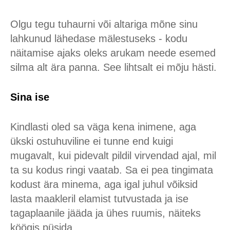
Olgu tegu tuhaurni või altariga mõne sinu
lahkunud lähedase mälestuseks - kodu
näitamise ajaks oleks arukam neede esemed
silma alt ära panna. See lihtsalt ei mõju hästi.
Sina ise
Kindlasti oled sa väga kena inimene, aga
ükski ostuhuviline ei tunne end kuigi
mugavalt, kui pidevalt pildil virvendad ajal, mil
ta su kodus ringi vaatab. Sa ei pea tingimata
kodust ära minema, aga igal juhul võiksid
lasta maakleril elamist tutvustada ja ise
tagaplaanile jääda ja ühes ruumis, näiteks
köögis püsida.