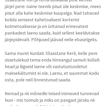
järjel pere: naine teenib pisut üle keskmise, mees
pisut alla kahe keskmise kuupalga. Nad tahavad
kolida senisest kahetoalisest korterist
kolmetoalisesse ja on üritanud erinevatest
pankadest laenu saada, kuid sellest keeldutakse
järjepidevalt. Põhjused jäävad neile ebaselgeks.
Sama muret kurdab 35aastane Kerli, kelle pere
sissetulekud tema enda hinnangul samuti küllalt
head ja liigseid laene või vastutustundetut
maksekäitumist ei ole. Laenu, et suuremat kodu
osta, pole neil õnnestunud saada.
Nemad ja nii mõnedki teised inimesed tunnevad
huvi - mis toimub ja miks on pangast järsku nii