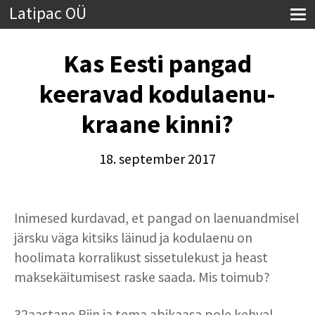
Latipac OÜ
Kas Eesti pangad
keeravad kodulaenu-
kraane kinni?
18. september 2017
Inimesed kurdavad, et pangad on laenuandmisel
järsku väga kitsiks läinud ja kodulaenu on
hoolimata korralikust sissetulekust ja heast
maksekäitumisest raske saada. Mis toimub?
32aastane Riin ja tema abikaasa pole kehval