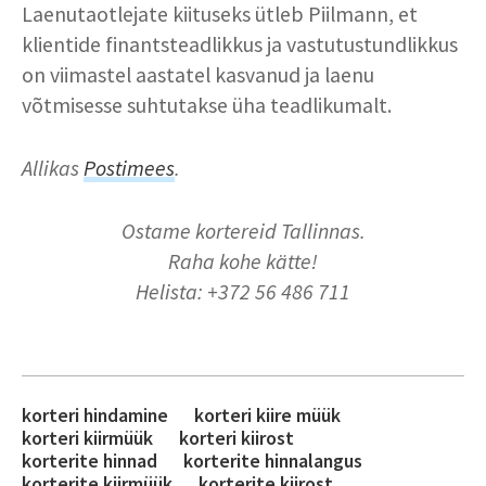
Laenutaotlejate kiituseks ütleb Piilmann, et
klientide finantsteadlikkus ja vastutustundlikkus
on viimastel aastatel kasvanud ja laenu
võtmisesse suhtutakse üha teadlikumalt.
Allikas
Postimees
.
Ostame kortereid Tallinnas.
Raha kohe kätte!
Helista: +372 56 486 711
korteri hindamine
korteri kiire müük
korteri kiirmüük
korteri kiirost
korterite hinnad
korterite hinnalangus
korterite kiirmüük
korterite kiirost