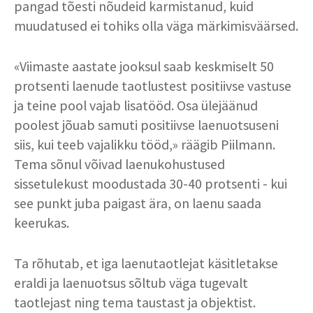
pangad tõesti nõudeid karmistanud, kuid
muudatused ei tohiks olla väga märkimisväärsed.
«Viimaste aastate jooksul saab keskmiselt 50
protsenti laenude taotlustest positiivse vastuse
ja teine pool vajab lisatööd. Osa ülejäänud
poolest jõuab samuti positiivse laenuotsuseni
siis, kui teeb vajalikku tööd,» räägib Piilmann.
Tema sõnul võivad laenukohustused
sissetulekust moodustada 30-40 protsenti - kui
see punkt juba paigast ära, on laenu saada
keerukas.
Ta rõhutab, et iga laenutaotlejat käsitletakse
eraldi ja laenuotsus sõltub väga tugevalt
taotlejast ning tema taustast ja objektist.