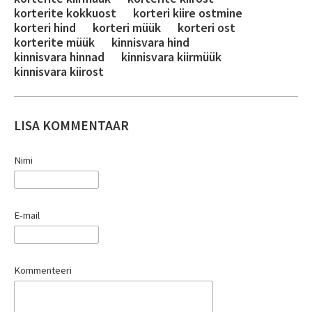
korterite kokkuost
korteri kiire ostmine
korteri hind
korteri müük
korteri ost
korterite müük
kinnisvara hind
kinnisvara hinnad
kinnisvara kiirmüük
kinnisvara kiirost
LISA KOMMENTAAR
Nimi
E-mail
Kommenteeri