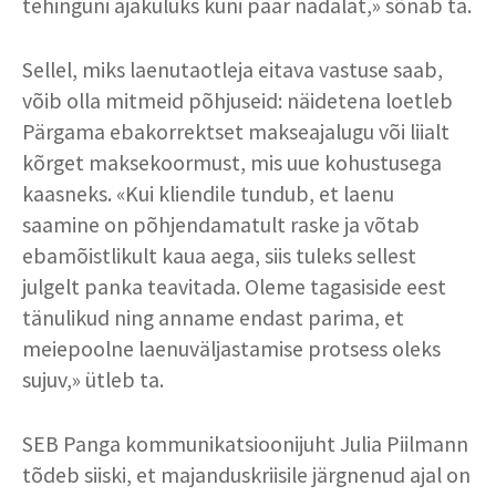
tehinguni ajakuluks kuni paar nädalat,» sõnab ta.
Sellel, miks laenutaotleja eitava vastuse saab,
võib olla mitmeid põhjuseid: näidetena loetleb
Pärgama ebakorrektset makseajalugu või liialt
kõrget maksekoormust, mis uue kohustusega
kaasneks. «Kui kliendile tundub, et laenu
saamine on põhjendamatult raske ja võtab
ebamõistlikult kaua aega, siis tuleks sellest
julgelt panka teavitada. Oleme tagasiside eest
tänulikud ning anname endast parima, et
meiepoolne laenuväljastamise protsess oleks
sujuv,» ütleb ta.
SEB Panga kommunikatsioonijuht Julia Piilmann
tõdeb siiski, et majanduskriisile järgnenud ajal on