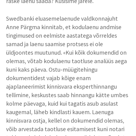
raske laenu saada? Küsisime järele.
Swedbanki eluasemelaenude valdkonnajuht
Anne Pärgma kinnitab, et kodulaenu andmise
tingimused on eelmiste aastatega võrreldes
samad ja laenu saamise protsess ei ole
üldjoontes muutunud. «Kui kõik dokumendid on
olemas, võtab kodulaenu taotluse analüüs aega
kuni kaks päeva. Ostu-müügitehingu
dokumentidest vajab kõige enam
ajaplaneerimist kinnisvara eksperthinnangu
tellimine, keskustes saab hinnangu kätte umbes
kolme päevaga, kuid kui tagatis asub asulast
kaugemal, läheb kindlasti kauem. Laenuga
kinnisvara ostja, kellel on dokumendid olemas,
võib arvestada taotluse esitamisest kuni notari