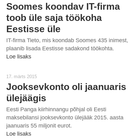
Soomes koondav IT-firma
toob üle saja töökoha
Eestisse üle
IT-firma Tieto, mis koondab Soomes 435 inimest,
plaanib lisada Eestisse sadakond töökohta.
Loe lisaks
17. märts 2015
Jooksevkonto oli jaanuaris
ülejäägis
Eesti Panga kiirhinnangu põhjal oli Eesti
maksebilansi jooksevkonto ülejääk 2015. aasta
jaanuaris 55 miljonit eurot.
Loe lisaks