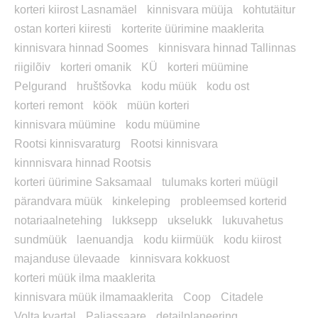
korteri kiirost Lasnamäel
kinnisvara müüja
kohtutäitur
ostan korteri kiiresti
korterite üürimine maaklerita
kinnisvara hinnad Soomes
kinnisvara hinnad Tallinnas
riigilõiv
korteri omanik
KÜ
korteri müümine
Pelgurand
hruštšovka
kodu müük
kodu ost
korteri remont
köök
müün korteri
kinnisvara müümine
kodu müümine
Rootsi kinnisvaraturg
Rootsi kinnisvara
kinnnisvara hinnad Rootsis
korteri üürimine Saksamaal
tulumaks korteri müügil
pärandvara müük
kinkeleping
probleemsed korterid
notariaalnetehing
lukksepp
ukselukk
lukuvahetus
sundmüük
laenuandja
kodu kiirmüük
kodu kiirost
majanduse ülevaade
kinnisvara kokkuost
korteri müük ilma maaklerita
kinnisvara müük ilmamaaklerita
Coop
Citadele
Volta kvartal
Paljassaare
detailplaneering