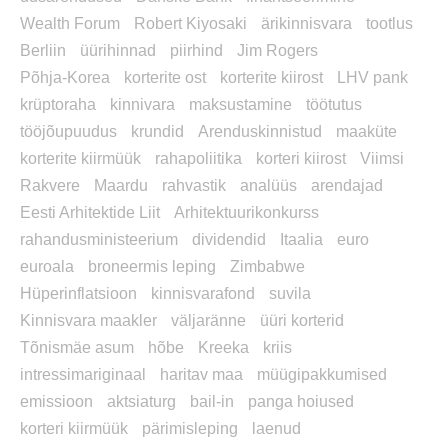
Wealth Forum
Robert Kiyosaki
ärikinnisvara
tootlus
Berliin
üürihinnad
piirhind
Jim Rogers
Põhja-Korea
korterite ost
korterite kiirost
LHV pank
krüptoraha
kinnivara
maksustamine
töötutus
tööjõupuudus
krundid
Arenduskinnistud
maaküte
korterite kiirmüük
rahapoliitika
korteri kiirost
Viimsi
Rakvere
Maardu
rahvastik
analüüs
arendajad
Eesti Arhitektide Liit
Arhitektuurikonkurss
rahandusministeerium
dividendid
Itaalia
euro
euroala
broneermis leping
Zimbabwe
Hüperinflatsioon
kinnisvarafond
suvila
Kinnisvara maakler
väljaränne
üüri korterid
Tõnismäe asum
hõbe
Kreeka
kriis
intressimariginaal
haritav maa
müügipakkumised
emissioon
aktsiaturg
bail-in
panga hoiused
korteri kiirmüük
pärimisleping
laenud