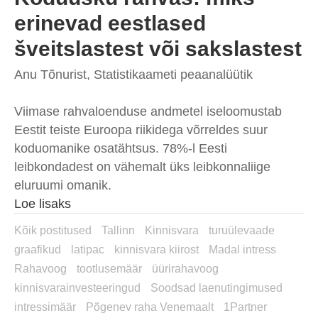
erinevad eestlased
šveitslastest või sakslastest
Anu Tõnurist, Statistikaameti peaanalüütik
Viimase rahvaloenduse andmetel iseloomustab
Eestit teiste Euroopa riikidega võrreldes suur
koduomanike osatähtsus. 78%-l Eesti
leibkondadest on vähemalt üks leibkonnaliige
eluruumi omanik.
Loe lisaks
Kõik postitused
Tallinn
Kinnisvara
turuülevaade
graafikud
latipac
kinnisvara kiirost
Madal intress
Rahavoog
tootlusemäär
üürirahavoog
kinnisvarainvesteeringud
Soodsad laenutingimused
intressimäär
Põgenev raha Venemaalt
1Partner