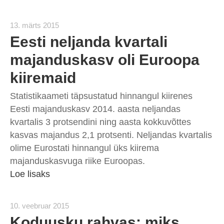
13. märts 2015
Eesti neljanda kvartali
majanduskasv oli Euroopa
kiiremaid
Statistikaameti täpsustatud hinnangul kiirenes
Eesti majanduskasv 2014. aasta neljandas
kvartalis 3 protsendini ning aasta kokkuvõttes
kasvas majandus 2,1 protsenti. Neljandas kvartalis
olime Eurostati hinnangul üks kiirema
majanduskasvuga riike Euroopas.
Loe lisaks
10. veebruar 2015
Koduusku rahvas: miks