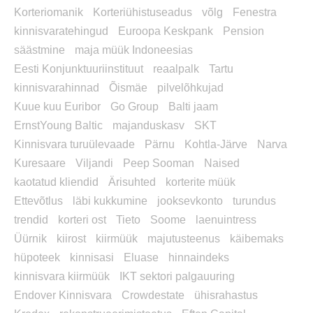
Korteriomanik
Korteriühistuseadus
võlg
Fenestra
kinnisvaratehingud
Euroopa Keskpank
Pension
säästmine
maja müük Indoneesias
Eesti Konjunktuuriinstituut
reaalpalk
Tartu
kinnisvarahinnad
Õismäe
pilvelõhkujad
Kuue kuu Euribor
Go Group
Balti jaam
ErnstYoung Baltic
majanduskasv
SKT
Kinnisvara turuülevaade
Pärnu
Kohtla-Järve
Narva
Kuresaare
Viljandi
Peep Sooman
Naised
kaotatud kliendid
Ärisuhted
korterite müük
Ettevõtlus
läbi kukkumine
jooksevkonto
turundus
trendid
korteri ost
Tieto
Soome
laenuintress
Üürnik
kiirost
kiirmüük
majutusteenus
käibemaks
hüpoteek
kinnisasi
Eluase
hinnaindeks
kinnisvara kiirmüük
IKT sektori palgauuring
Endover Kinnisvara
Crowdestate
ühisrahastus