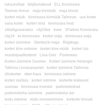
luksusvillad
tööjõumaksud
ELL Kinnisvara
Toomas Annus
maja kiirmüük
maja kiirost
korteri müük
kinnisvara kiirmüük Tallinnas
uus korter
vana korter
korteri hind
kinnisvara hind
võlaõigusseadus
city24ee
kvee
1Partner Kinnisvara
city24
kv kinnisvara
korteri ostja
kinnisvara ostja
korteri üürimine
Stenbocki maja
Riigikogu
korteri kiire ostmine
korteri kiire müük
korteri üür
munitsipaalkorterid
Liisa Oviir
Postimees
Korteri üürimine Soomes
Korteri üürimine Helsingis
Tallinna Linnavaraamet
korteri üürimine Tallinnas
ühiskorter
ober-haus
kinnisvara ostmine
korteri üüritulu
korteri ostmine
korterite kokkuost
uusmaa
kinnisvara investor
parkimiskohad
parkimiskoha üürimine
parkimiskoha üür
kodu ostmine
kodu renoveerimine
korterite hinnad