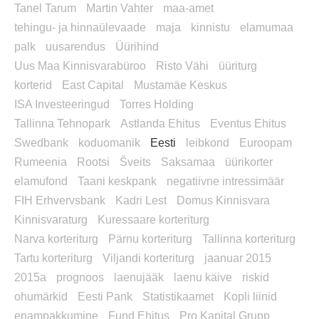
Tanel Tarum
Martin Vahter
maa-amet
tehingu- ja hinnaülevaade
maja
kinnistu
elamumaa
palk
uusarendus
Üürihind
Uus Maa Kinnisvarabüroo
Risto Vähi
üüriturg
korterid
East Capital
Mustamäe Keskus
ISA Investeeringud
Torres Holding
Tallinna Tehnopark
Astlanda Ehitus
Eventus Ehitus
Swedbank
koduomanik
Eesti
leibkond
Euroopam
Rumeenia
Rootsi
Šveits
Saksamaa
üürikorter
elamufond
Taani keskpank
negatiivne intressimäär
FIH Erhvervsbank
Kadri Lest
Domus Kinnisvara
Kinnisvaraturg
Kuressaare korteriturg
Narva korteriturg
Pärnu korteriturg
Tallinna korteriturg
Tartu korteriturg
Viljandi korteriturg
jaanuar 2015
2015a
prognoos
laenujääk
laenu käive
riskid
ohumärkid
Eesti Pank
Statistikaamet
Kopli liinid
enampakkumine
Fund Ehitus
Pro Kapital Grupp