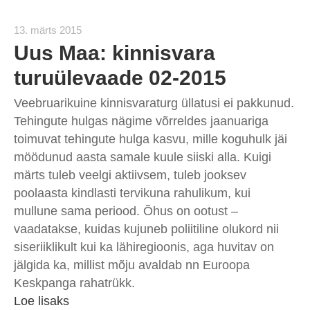
13. märts 2015
Uus Maa: kinnisvara
turuülevaade 02-2015
Veebruarikuine kinnisvaraturg üllatusi ei pakkunud.
Tehingute hulgas nägime võrreldes jaanuariga
toimuvat tehingute hulga kasvu, mille koguhulk jäi
möödunud aasta samale kuule siiski alla. Kuigi
märts tuleb veelgi aktiivsem, tuleb jooksev
poolaasta kindlasti tervikuna rahulikum, kui
mullune sama periood. Õhus on ootust –
vaadatakse, kuidas kujuneb poliitiline olukord nii
siseriiklikult kui ka lähiregioonis, aga huvitav on
jälgida ka, millist mõju avaldab nn Euroopa
Keskpanga rahatrükk.
Loe lisaks