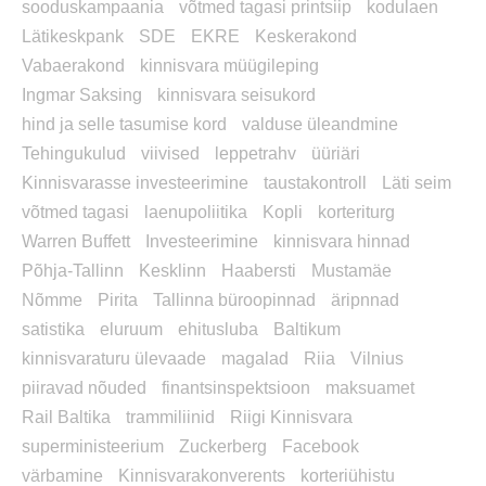
sooduskampaania
võtmed tagasi printsiip
kodulaen
Lätikeskpank
SDE
EKRE
Keskerakond
Vabaerakond
kinnisvara müügileping
Ingmar Saksing
kinnisvara seisukord
hind ja selle tasumise kord
valduse üleandmine
Tehingukulud
viivised
leppetrahv
üüriäri
Kinnisvarasse investeerimine
taustakontroll
Läti seim
võtmed tagasi
laenupoliitika
Kopli
korteriturg
Warren Buffett
Investeerimine
kinnisvara hinnad
Põhja-Tallinn
Kesklinn
Haabersti
Mustamäe
Nõmme
Pirita
Tallinna büroopinnad
äripnnad
satistika
eluruum
ehitusluba
Baltikum
kinnisvaraturu ülevaade
magalad
Riia
Vilnius
piiravad nõuded
finantsinspektsioon
maksuamet
Rail Baltika
trammiliinid
Riigi Kinnisvara
superministeerium
Zuckerberg
Facebook
värbamine
Kinnisvarakonverents
korteriühistu