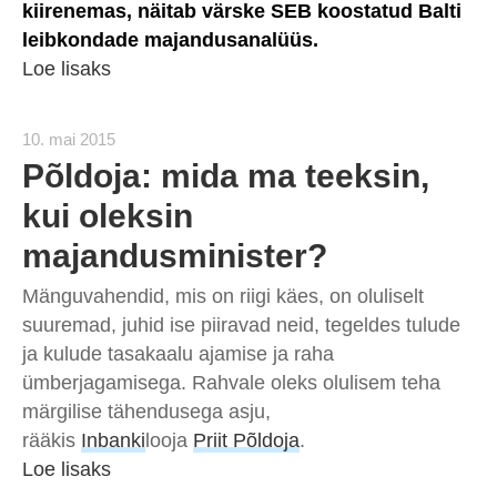
kiirenemas, näitab värske SEB koostatud Balti
leibkondade majandusanalüüs.
Loe lisaks
10. mai 2015
Põldoja: mida ma teeksin,
kui oleksin
majandusminister?
Mänguvahendid, mis on riigi käes, on oluliselt
suuremad, juhid ise piiravad neid, tegeldes tulude
ja kulude tasakaalu ajamise ja raha
ümberjagamisega. Rahvale oleks olulisem teha
märgilise tähendusega asju,
rääkis
Inbanki
looja
Priit Põldoja
.
Loe lisaks