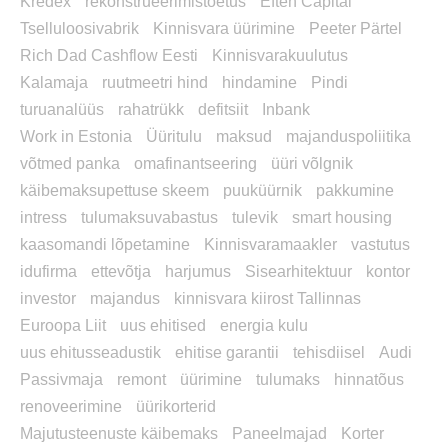
Kredex
rekonstrueerimistoetus
Eften Capital
Tselluloosivabrik
Kinnisvara üürimine
Peeter Pärtel
Rich Dad Cashflow Eesti
Kinnisvarakuulutus
Kalamaja
ruutmeetri hind
hindamine
Pindi
turuanalüüs
rahatrükk
defitsiit
Inbank
Work in Estonia
Üüritulu
maksud
majanduspoliitika
võtmed panka
omafinantseering
üüri võlgnik
käibemaksupettuse skeem
puuküürnik
pakkumine
intress
tulumaksuvabastus
tulevik
smart housing
kaasomandi lõpetamine
Kinnisvaramaakler
vastutus
idufirma
ettevõtja
harjumus
Sisearhitektuur
kontor
investor
majandus
kinnisvara kiirost Tallinnas
Euroopa Liit
uus ehitised
energia kulu
uus ehitusseadustik
ehitise garantii
tehisdiisel
Audi
Passivmaja
remont
üürimine
tulumaks
hinnatõus
renoveerimine
üürikorterid
Majutusteenuste käibemaks
Paneelmajad
Korter