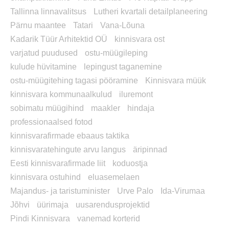
Tallinna linnavalitsus
Lutheri kvartali detailplaneering
Pärnu maantee
Tatari
Vana-Lõuna
Kadarik Tüür Arhitektid OÜ
kinnisvara ost
varjatud puudused
ostu-müügileping
kulude hüvitamine
lepingust taganemine
ostu-müügitehing tagasi pööramine
Kinnisvara müük
kinnisvara kommunaalkulud
iluremont
sobimatu müügihind
maakler
hindaja
professionaalsed fotod
kinnisvarafirmade ebaaus taktika
kinnisvaratehingute arvu langus
äripinnad
Eesti kinnisvarafirmade liit
koduostja
kinnisvara ostuhind
eluasemelaen
Majandus- ja taristuminister
Urve Palo
Ida-Virumaa
Jõhvi
üürimaja
uusarendusprojektid
Pindi Kinnisvara
vanemad korterid