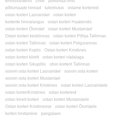
kinnisvarakriis
DNB
põllumaa hind
põllumaade hinnad
tuleohutus
ostame kortereid
ostan korteri Lasnamäel
ostan korteri
korterite hinnalangus
ostan korteri Haaberstis
ostan korteri Õismäel
ostan korteri Mustamäel
Ostan korteri kesklinnas
ostan korteri Põhja-Tallinnas
ostan korteri Tallinnas
ostan korteri Pelgurannas
ostan korteri Koplis
Ostan korteri Kristiines
ostan korteri kiirelt
ostan korteri nädalaga
ostan korteri Sikupillis
otsin korterit Tallinnas
soovin osta korteri Lasnamäel
soovin osta korteri
soovin osta korteri Mustamäel
soovin osta korteri Kristiines
ostan korteri Lasnamäele
ostan korteriKristiines
ostan kortereid
ostan kiirelt korteri
ostan korteri Mustamäele
Ostan korteri Kristiinesse
ostan korteri Õismäele
korteri hindamine
pangalaen