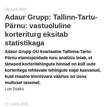
20. aprill 2015
Adaur Grupp: Tallinn-Tartu-
Pärnu: vastuoluline
korteriturg eksitab
statistikaga
Adaur Grupp OÜ kvartaalne Tallinna-Tartu-
Pärnu elamispindade turu analüüs leiab, et
tänased korteritehingute hinnad on küll uute
korteritega tehtavate tehingute najal kasvanud,
kuid reaalne kinnisvara väärtus on üsna
mullusel tasemel.
Loe lisaks
17. märts 2015