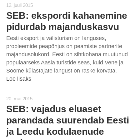
12. juuli 2015
SEB: ekspordi kahanemine
pidurdab majanduskasvu
Eesti eksport ja välisturism on languses,
probleemide peapõhjus on peamiste partnerite
majandusolukord. Eesti on sihtkohana muutunud
populaarseks Aasia turistide seas, kuid Vene ja
Soome külastajate langust on raske korvata.
Loe lisaks
20. mai 2015
SEB: vajadus eluaset
parandada suurendab Eesti
ja Leedu kodulaenude