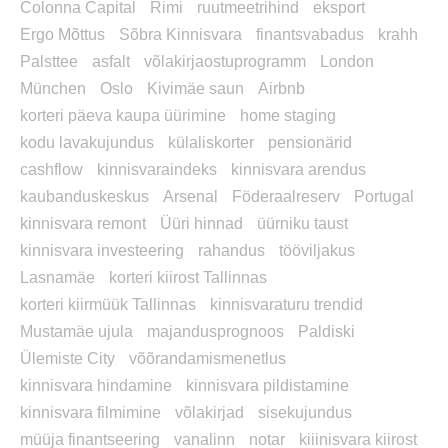
Colonna Capital
Rimi
ruutmeetrihind
eksport
Ergo Mõttus
Sõbra Kinnisvara
finantsvabadus
krahh
Palsttee
asfalt
võlakirjaostuprogramm
London
München
Oslo
Kivimäe saun
Airbnb
korteri päeva kaupa üürimine
home staging
kodu lavakujundus
külaliskorter
pensionärid
cashflow
kinnisvaraindeks
kinnisvara arendus
kaubanduskeskus
Arsenal
Föderaalreserv
Portugal
kinnisvara remont
Üüri hinnad
üürniku taust
kinnisvara investeering
rahandus
tööviljakus
Lasnamäe
korteri kiirost Tallinnas
korteri kiirmüük Tallinnas
kinnisvaraturu trendid
Mustamäe ujula
majandusprognoos
Paldiski
Ülemiste City
võõrandamismenetlus
kinnisvara hindamine
kinnisvara pildistamine
kinnisvara filmimine
võlakirjad
sisekujundus
müüja finantseering
vanalinn
notar
kiiinisvara kiirost