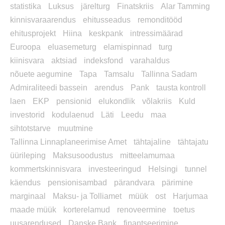
statistika
Luksus
järelturg
Finatskriis
Alar Tamming
kinnisvaraarendus
ehitusseadus
remonditööd
ehitusprojekt
Hiina
keskpank
intressimäärad
Euroopa
eluasemeturg
elamispinnad
turg
kiinisvara
aktsiad
indeksfond
varahaldus
nõuete aegumine
Tapa
Tamsalu
Tallinna Sadam
Admiraliteedi bassein
arendus
Pank
tausta kontroll
laen
EKP
pensionid
elukondlik
võlakriis
Kuld
investorid
kodulaenud
Läti
Leedu
maa
sihtotstarve
muutmine
Tallinna Linnaplaneerimise Amet
tähtajaline
tähtajatu
üürileping
Maksusoodustus
mitteelamumaa
kommertskinnisvara
investeeringud
Helsingi
tunnel
käendus
pensionisambad
pärandvara
pärimine
marginaal
Maksu- ja Tolliamet
müük
ost
Harjumaa
maade müük
korterelamud
renoveermine
toetus
uusarendused
Danske Bank
finantseerimine