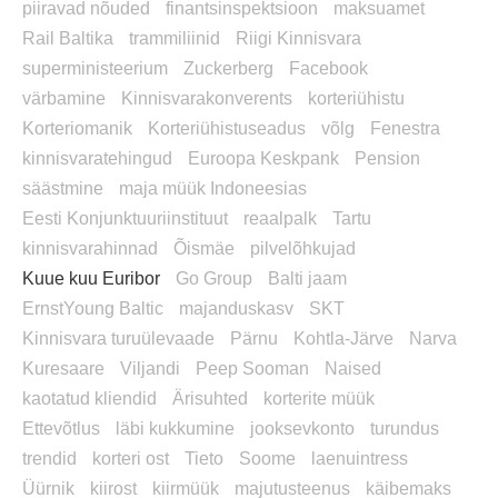
piiravad nõuded
finantsinspektsioon
maksuamet
Rail Baltika
trammiliinid
Riigi Kinnisvara
superministeerium
Zuckerberg
Facebook
värbamine
Kinnisvarakonverents
korteriühistu
Korteriomanik
Korteriühistuseadus
võlg
Fenestra
kinnisvaratehingud
Euroopa Keskpank
Pension
säästmine
maja müük Indoneesias
Eesti Konjunktuuriinstituut
reaalpalk
Tartu
kinnisvarahinnad
Õismäe
pilvelõhkujad
Kuue kuu Euribor
Go Group
Balti jaam
ErnstYoung Baltic
majanduskasv
SKT
Kinnisvara turuülevaade
Pärnu
Kohtla-Järve
Narva
Kuresaare
Viljandi
Peep Sooman
Naised
kaotatud kliendid
Ärisuhted
korterite müük
Ettevõtlus
läbi kukkumine
jooksevkonto
turundus
trendid
korteri ost
Tieto
Soome
laenuintress
Üürnik
kiirost
kiirmüük
majutusteenus
käibemaks