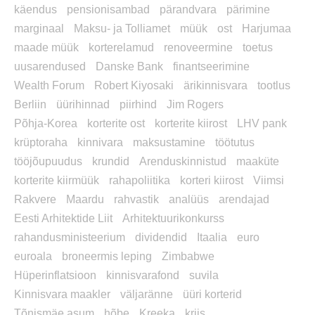
käendus
pensionisambad
pärandvara
pärimine
marginaal
Maksu- ja Tolliamet
müük
ost
Harjumaa
maade müük
korterelamud
renoveermine
toetus
uusarendused
Danske Bank
finantseerimine
Wealth Forum
Robert Kiyosaki
ärikinnisvara
tootlus
Berliin
üürihinnad
piirhind
Jim Rogers
Põhja-Korea
korterite ost
korterite kiirost
LHV pank
krüptoraha
kinnivara
maksustamine
töötutus
tööjõupuudus
krundid
Arenduskinnistud
maaküte
korterite kiirmüük
rahapoliitika
korteri kiirost
Viimsi
Rakvere
Maardu
rahvastik
analüüs
arendajad
Eesti Arhitektide Liit
Arhitektuurikonkurss
rahandusministeerium
dividendid
Itaalia
euro
euroala
broneermis leping
Zimbabwe
Hüperinflatsioon
kinnisvarafond
suvila
Kinnisvara maakler
väljaränne
üüri korterid
Tõnismäe asum
hõbe
Kreeka
kriis