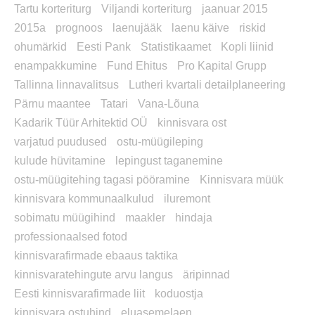
Tartu korteriturg
Viljandi korteriturg
jaanuar 2015
2015a
prognoos
laenujääk
laenu käive
riskid
ohumärkid
Eesti Pank
Statistikaamet
Kopli liinid
enampakkumine
Fund Ehitus
Pro Kapital Grupp
Tallinna linnavalitsus
Lutheri kvartali detailplaneering
Pärnu maantee
Tatari
Vana-Lõuna
Kadarik Tüür Arhitektid OÜ
kinnisvara ost
varjatud puudused
ostu-müügileping
kulude hüvitamine
lepingust taganemine
ostu-müügitehing tagasi pööramine
Kinnisvara müük
kinnisvara kommunaalkulud
iluremont
sobimatu müügihind
maakler
hindaja
professionaalsed fotod
kinnisvarafirmade ebaaus taktika
kinnisvaratehingute arvu langus
äripinnad
Eesti kinnisvarafirmade liit
koduostja
kinnisvara ostuhind
eluasemelaen