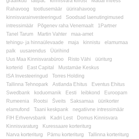
graafikud
latipac
kinnisvara kiirost
Madal intress
Rahavoog
tootlusemäär
üürirahavoog
kinnisvarainvesteeringud
Soodsad laenutingimused
intressimäär
Põgenev raha Venemaalt
1Partner
Tanel Tarum
Martin Vahter
maa-amet
tehingu- ja hinnaülevaade
maja
kinnistu
elamumaa
palk
uusarendus
Üürihind
Uus Maa Kinnisvarabüroo
Risto Vähi
üüriturg
korterid
East Capital
Mustamäe Keskus
ISA Investeeringud
Torres Holding
Tallinna Tehnopark
Astlanda Ehitus
Eventus Ehitus
Swedbank
koduomanik
Eesti
leibkond
Euroopam
Rumeenia
Rootsi
Šveits
Saksamaa
üürikorter
elamufond
Taani keskpank
negatiivne intressimäär
FIH Erhvervsbank
Kadri Lest
Domus Kinnisvara
Kinnisvaraturg
Kuressaare korteriturg
Narva korteriturg
Pärnu korteriturg
Tallinna korteriturg