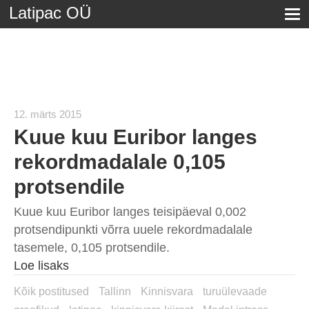
Latipac OÜ
12. märts 2015
Kuue kuu Euribor langes
rekordmadalale 0,105
protsendile
Kuue kuu Euribor langes teisipäeval 0,002
protsendipunkti võrra uuele rekordmadalale
tasemele, 0,105 protsendile.
Loe lisaks
Kõik postitused
Tallinn
Kinnisvara
turuülevaade