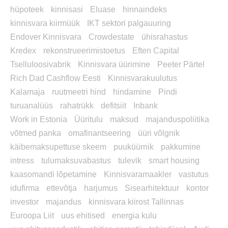
hüpoteek
kinnisasi
Eluase
hinnaindeks
kinnisvara kiirmüük
IKT sektori palgauuring
Endover Kinnisvara
Crowdestate
ühisrahastus
Kredex
rekonstrueerimistoetus
Eften Capital
Tselluloosivabrik
Kinnisvara üürimine
Peeter Pärtel
Rich Dad Cashflow Eesti
Kinnisvarakuulutus
Kalamaja
ruutmeetri hind
hindamine
Pindi
turuanalüüs
rahatrükk
defitsiit
Inbank
Work in Estonia
Üüritulu
maksud
majanduspoliitika
võtmed panka
omafinantseering
üüri võlgnik
käibemaksupettuse skeem
puuküürnik
pakkumine
intress
tulumaksuvabastus
tulevik
smart housing
kaasomandi lõpetamine
Kinnisvaramaakler
vastutus
idufirma
ettevõtja
harjumus
Sisearhitektuur
kontor
investor
majandus
kinnisvara kiirost Tallinnas
Euroopa Liit
uus ehitised
energia kulu