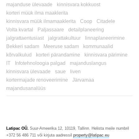
majanduse ülevaade
kinnisvara kokkuost
korteri müük ilma maaklerita
kinnisvara müük ilmamaaklerita
Coop
Citadele
Volta kvartal
Paljassaare
detailplaneering
jalgrattaentusiast
jalgrattakultuur
linnaplaneerimine
Bekkeri sadam
Meeruse sadam
kommunaalid
kõrvalkulud
korteri pärandamine
kinnisvara pärimine
IT
Infotehnoloogia palgad
majanduslangus
kinnisvara ülevaade
saue
liven
kortermajade renoveerimine
Järvamaa
majandusanalüüs
Latipac OÜ.
Suur-Ameerika 12, 10119, Tallinn. Helista meile numbril
+372 56 486 711 või kirjuta aadressil
property@latipac.eu