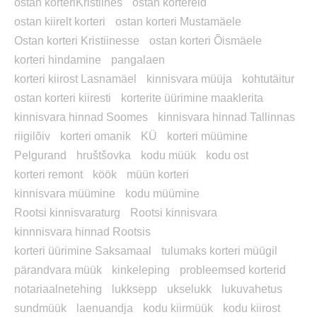
ostan korteriKristiines
ostan kortereid
ostan kiirelt korteri
ostan korteri Mustamäele
Ostan korteri Kristiinesse
ostan korteri Õismäele
korteri hindamine
pangalaen
korteri kiirost Lasnamäel
kinnisvara müüja
kohtutäitur
ostan korteri kiiresti
korterite üürimine maaklerita
kinnisvara hinnad Soomes
kinnisvara hinnad Tallinnas
riigilõiv
korteri omanik
KÜ
korteri müümine
Pelgurand
hruštšovka
kodu müük
kodu ost
korteri remont
köök
müün korteri
kinnisvara müümine
kodu müümine
Rootsi kinnisvaraturg
Rootsi kinnisvara
kinnnisvara hinnad Rootsis
korteri üürimine Saksamaal
tulumaks korteri müügil
pärandvara müük
kinkeleping
probleemsed korterid
notariaalnetehing
lukksepp
ukselukk
lukuvahetus
sundmüük
laenuandja
kodu kiirmüük
kodu kiirost