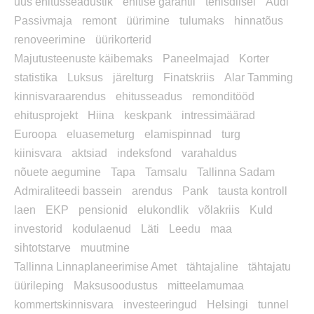
uus ehitusseadustik
ehitise garantii
tehisdiisel
Audi
Passivmaja
remont
üürimine
tulumaks
hinnatõus
renoveerimine
üürikorterid
Majutusteenuste käibemaks
Paneelmajad
Korter
statistika
Luksus
järelturg
Finatskriis
Alar Tamming
kinnisvaraarendus
ehitusseadus
remonditööd
ehitusprojekt
Hiina
keskpank
intressimäärad
Euroopa
eluasemeturg
elamispinnad
turg
kiinisvara
aktsiad
indeksfond
varahaldus
nõuete aegumine
Tapa
Tamsalu
Tallinna Sadam
Admiraliteedi bassein
arendus
Pank
tausta kontroll
laen
EKP
pensionid
elukondlik
võlakriis
Kuld
investorid
kodulaenud
Läti
Leedu
maa
sihtotstarve
muutmine
Tallinna Linnaplaneerimise Amet
tähtajaline
tähtajatu
üürileping
Maksusoodustus
mitteelamumaa
kommertskinnisvara
investeeringud
Helsingi
tunnel