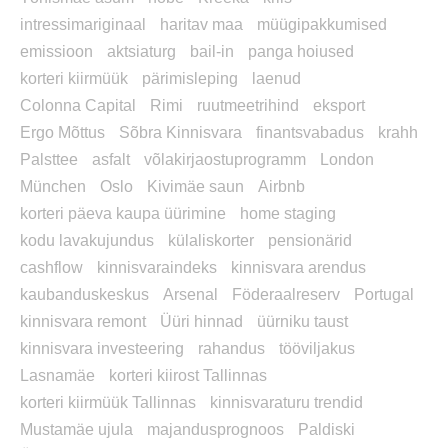
intressimariginaal
haritav maa
müügipakkumised
emissioon
aktsiaturg
bail-in
panga hoiused
korteri kiirmüük
pärimisleping
laenud
Colonna Capital
Rimi
ruutmeetrihind
eksport
Ergo Mõttus
Sõbra Kinnisvara
finantsvabadus
krahh
Palsttee
asfalt
võlakirjaostuprogramm
London
München
Oslo
Kivimäe saun
Airbnb
korteri päeva kaupa üürimine
home staging
kodu lavakujundus
külaliskorter
pensionärid
cashflow
kinnisvaraindeks
kinnisvara arendus
kaubanduskeskus
Arsenal
Föderaalreserv
Portugal
kinnisvara remont
Üüri hinnad
üürniku taust
kinnisvara investeering
rahandus
tööviljakus
Lasnamäe
korteri kiirost Tallinnas
korteri kiirmüük Tallinnas
kinnisvaraturu trendid
Mustamäe ujula
majandusprognoos
Paldiski