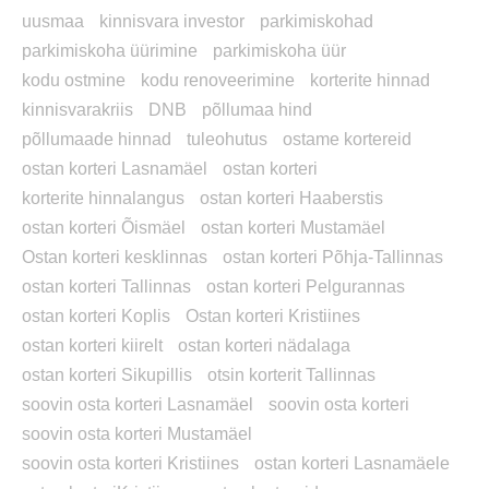
uusmaa
kinnisvara investor
parkimiskohad
parkimiskoha üürimine
parkimiskoha üür
kodu ostmine
kodu renoveerimine
korterite hinnad
kinnisvarakriis
DNB
põllumaa hind
põllumaade hinnad
tuleohutus
ostame kortereid
ostan korteri Lasnamäel
ostan korteri
korterite hinnalangus
ostan korteri Haaberstis
ostan korteri Õismäel
ostan korteri Mustamäel
Ostan korteri kesklinnas
ostan korteri Põhja-Tallinnas
ostan korteri Tallinnas
ostan korteri Pelgurannas
ostan korteri Koplis
Ostan korteri Kristiines
ostan korteri kiirelt
ostan korteri nädalaga
ostan korteri Sikupillis
otsin korterit Tallinnas
soovin osta korteri Lasnamäel
soovin osta korteri
soovin osta korteri Mustamäel
soovin osta korteri Kristiines
ostan korteri Lasnamäele