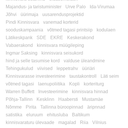
Majandus- ja taristuminister
Urve Palo
Ida-Virumaa
Jõhvi
üürimaja
uusarendusprojektid
Pindi Kinnisvara
vanemad korterid
sooduskampaania
võtmed tagasi printsiip
kodulaen
Lätikeskpank
SDE
EKRE
Keskerakond
Vabaerakond
kinnisvara müügileping
Ingmar Saksing
kinnisvara seisukord
hind ja selle tasumise kord
valduse üleandmine
Tehingukulud
viivised
leppetrahv
üüriäri
Kinnisvarasse investeerimine
taustakontroll
Läti seim
võtmed tagasi
laenupoliitika
Kopli
korteriturg
Warren Buffett
Investeerimine
kinnisvara hinnad
Põhja-Tallinn
Kesklinn
Haabersti
Mustamäe
Nõmme
Pirita
Tallinna büroopinnad
äripnnad
satistika
eluruum
ehitusluba
Baltikum
kinnisvaraturu ülevaade
magalad
Riia
Vilnius