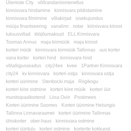
Ülemiste City
võõrandamismenetlus
kinnisvara hindamine
kinnisvara pildistamine
kinnisvara filmimine
võlakirjad
sisekujundus
müüja finantseering
vanalinn
notar
kiiinisvara kiirost
luksusvillad
tööjõumaksud
ELL Kinnisvara
Toomas Annus
maja kiirmüük
maja kiirost
korteri müük
kinnisvara kiirmüük Tallinnas
uus korter
vana korter
korteri hind
kinnisvara hind
võlaõigusseadus
city24ee
kvee
1Partner Kinnisvara
city24
kv kinnisvara
korteri ostja
kinnisvara ostja
korteri üürimine
Stenbocki maja
Riigikogu
korteri kiire ostmine
korteri kiire müük
korteri üür
munitsipaalkorterid
Liisa Oviir
Postimees
Korteri üürimine Soomes
Korteri üürimine Helsingis
Tallinna Linnavaraamet
korteri üürimine Tallinnas
ühiskorter
ober-haus
kinnisvara ostmine
korteri üüritulu
korteri ostmine
korterite kokkuost