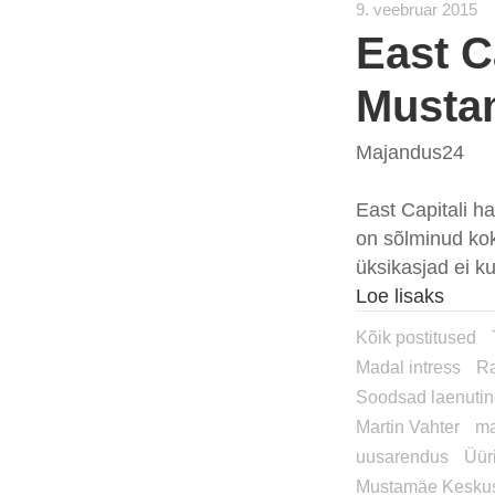
9. veebruar 2015
East C
Musta
Majandus24
East Capitali ha
on sõlminud ko
üksikasjad ei k
Loe lisaks
Kõik postitused
Madal intress
R
Soodsad laenuti
Martin Vahter
m
uusarendus
Üür
Mustamäe Kesku