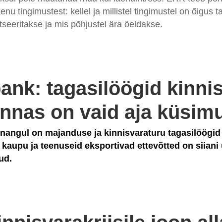
u tingimustest: kellel ja millistel tingimustel on õigus ta
tseeritakse ja mis põhjustel ära öeldakse.
nk: tagasilöögid kinni
nnas on vaid aja küsim
angul on majanduse ja kinnisvaraturu tagasilöögid 
 kaupu ja teenuseid eksportivad ettevõtted on siiani ü
ud.
6