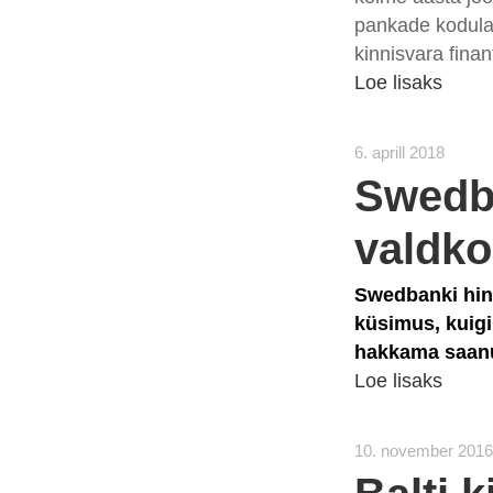
pankade kodulaen
kinnisvara finan
Loe lisaks
6. aprill 2018
Swedba
valdko
Swedbanki hinn
küsimus, kuigi
hakkama saan
Loe lisaks
10. november 201