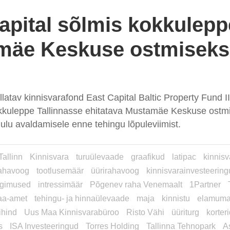
apital sõlmis kokkulepp
mäe Keskuse ostmiseks
llatav kinnisvarafond East Capital Baltic Property Fund II
kkuleppe Tallinnasse ehitatava Mustamäe Keskuse ostmi
uulu avaldamisele enne tehingu lõpuleviimist.
Tallinn
Kinnisvara
turuülevaade
graafikud
latipac
kinnisv
ahavoog
tootlusemäär
üürirahavoog
kinnisvarainvesteerin
ngimused
intressimäär
Põgenev raha Venemaalt
1Partner
aa-amet
tehingu- ja hinnaülevaade
maja
kinnistu
elamum
ihind
Uus Maa Kinnisvarabüroo
Risto Vähi
üüriturg
korter
s
ISA Investeeringud
Torres Holding
Tallinna Tehnopark
A