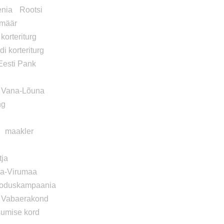
nia
Rootsi
imäär
korteriturg
di korteriturg
Eesti Pank
Vana-Lõuna
ng
maakler
tja
da-Virumaa
oduskampaania
Vabaerakond
asumise kord