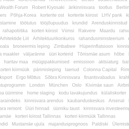
Wealth Forum
Robert Kiyosaki
ärikinnisvara
tootlus
Berlii
ers
Põhja-Korea
korterite ost
korterite kiirost
LHV pank
k
stamine
töötutus
tööjõupuudus
krundid
Arenduskinnistud
rahapoliitika
korteri kiirost
Viimsi
Rakvere
Maardu
rahv
Arhitektide Liit
Arhitektuurikonkurss
rahandusministeerium
roala
broneermis leping
Zimbabwe
Hüperinflatsioon
kinni
a maakler
väljaränne
üüri korterid
Tõnismäe asum
hõbe
l
haritav maa
müügipakkumised
emissioon
aktsiaturg
bai
korteri kiirmüük
pärimisleping
laenud
Colonna Capital
Rim
ksport
Ergo Mõttus
Sõbra Kinnisvara
finantsvabadus
krah
ostuprogramm
London
München
Oslo
Kivimäe saun
Airbn
pa üürimine
home staging
kodu lavakujundus
külaliskorter
varaindeks
kinnisvara arendus
kaubanduskeskus
Arsenal
vara remont
Üüri hinnad
üürniku taust
kinnisvara investeerin
namäe
korteri kiirost Tallinnas
korteri kiirmüük Tallinnas
ndid
Mustamäe ujula
majandusprognoos
Paldiski
Ülemist