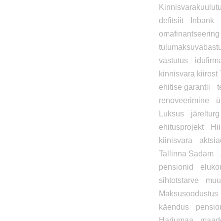
Kinnisvarakuulut
defitsiit
Inbank
omafinantseering
tulumaksuvabast
vastutus
idufirm
kinnisvara kiirost
ehitise garantii
t
renoveerimine
ü
Luksus
järelturg
ehitusprojekt
Hi
kiinisvara
aktsi
Tallinna Sadam
pensionid
eluko
sihtotstarve
muu
Maksusoodustus
käendus
pensio
Harjumaa
maad