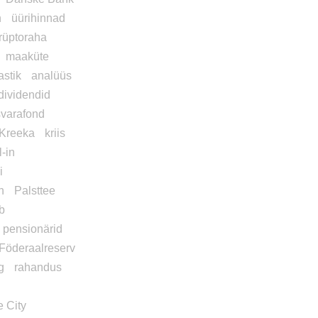
n
üürihinnad
rüptoraha
maaküte
astik
analüüs
dividendid
svarafond
Kreeka
kriis
l-in
i
h
Palsttee
b
pensionärid
Föderaalreserv
g
rahandus
e City