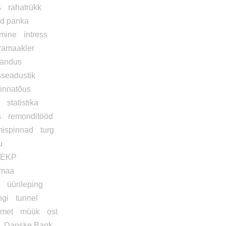
s
rahatrükk
d panka
mine
intress
ramaakler
andus
sseadustik
innatõus
r
statistika
s
remonditööd
mispinnad
turg
u
EKP
maa
u
üürileping
ngi
tunnel
amet
müük
ost
Danske Bank