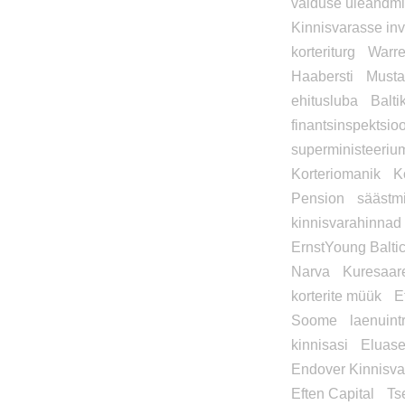
valduse üleandm
Kinnisvarasse in
korteriturg
Warre
Haabersti
Must
ehitusluba
Balt
finantsinspektsio
superministeeriu
Korteriomanik
K
Pension
säästm
kinnisvarahinnad
ErnstYoung Balti
Narva
Kuresaar
korterite müük
E
Soome
laenuint
kinnisasi
Eluas
Endover Kinnisva
Eften Capital
Ts