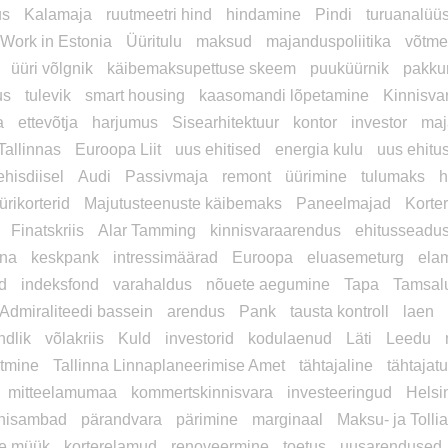
us
Kalamaja
ruutmeetri hind
hindamine
Pindi
turuanalüü
Work in Estonia
Üüritulu
maksud
majanduspoliitika
võtme
üüri võlgnik
käibemaksupettuse skeem
puuküürnik
pakku
us
tulevik
smart housing
kaasomandi lõpetamine
Kinnisva
a
ettevõtja
harjumus
Sisearhitektuur
kontor
investor
maj
 Tallinnas
Euroopa Liit
uus ehitised
energia kulu
uus ehitu
ehisdiisel
Audi
Passivmaja
remont
üürimine
tulumaks
h
ürikorterid
Majutusteenuste käibemaks
Paneelmajad
Korte
Finatskriis
Alar Tamming
kinnisvaraarendus
ehitusseadu
ina
keskpank
intressimäärad
Euroopa
eluasemeturg
ela
ad
indeksfond
varahaldus
nõuete aegumine
Tapa
Tamsal
Admiraliteedi bassein
arendus
Pank
tausta kontroll
laen
ndlik
võlakriis
Kuld
investorid
kodulaenud
Läti
Leedu
tmine
Tallinna Linnaplaneerimise Amet
tähtajaline
tähtajat
mitteelamumaa
kommertskinnisvara
investeeringud
Helsi
nisambad
pärandvara
pärimine
marginaal
Maksu- ja Tolli
e müük
korterelamud
renoveermine
toetus
uusarendused