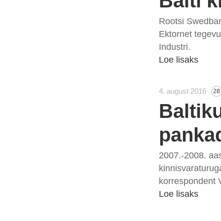
Balti k
Rootsi Swedbank
Ektornet tegevu
Industri.
Loe lisaks
4. august 2016
28
Baltik
panka
2007.-2008. aas
kinnisvaraturug
korrespondent V
Loe lisaks