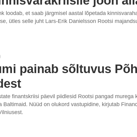
innisvarakriisile joon all
 loodab, et saab järgmisel aastal lõpetada kinnisvarah
se, ütles selle juht Lars-Erik Danielsson Rootsi majand
umi painab sõltuvus Põh
dest
tate finantskriisi päevil piidlesid Rootsi pangad murega
a Baltimaid. Nüüd on olukord vastupidine, kirjutab Financ
ilniusest.