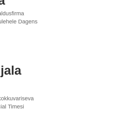
a
aldusfirma
sulehele Dagens
jala
 kokkuvariseva
ial Timesi