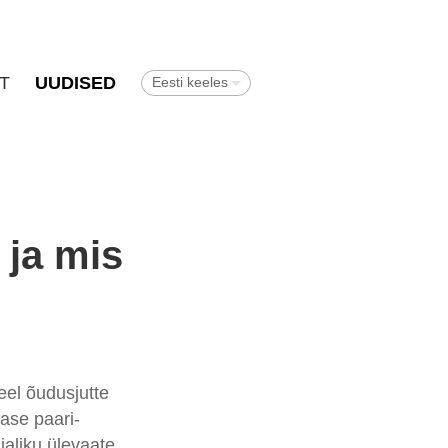
T
UUDISED
Eesti keeles
 ja mis
eel õudusjutte
ase paari-
aliku ülevaate