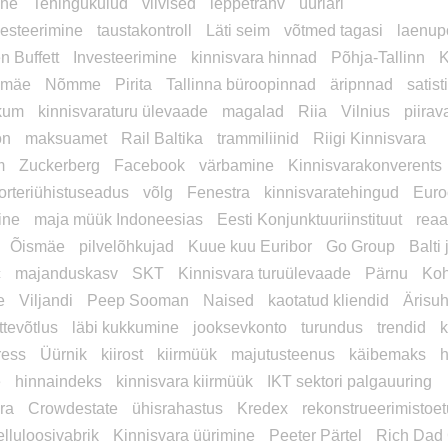
ine
Tehingukulud
viivised
leppetrahv
üüriäri
vesteerimine
taustakontroll
Läti seim
võtmed tagasi
laenupo
n Buffett
Investeerimine
kinnisvara hinnad
Põhja-Tallinn
K
amäe
Nõmme
Pirita
Tallinna büroopinnad
äripnnad
satist
ikum
kinnisvaraturu ülevaade
magalad
Riia
Vilnius
piira
on
maksuamet
Rail Baltika
trammiliinid
Riigi Kinnisvara
m
Zuckerberg
Facebook
värbamine
Kinnisvarakonverents
orteriühistuseadus
võlg
Fenestra
kinnisvaratehingud
Euro
ine
maja müük Indoneesias
Eesti Konjunktuuriinstituut
reaa
Õismäe
pilvelõhkujad
Kuue kuu Euribor
Go Group
Balti
c
majanduskasv
SKT
Kinnisvara turuülevaade
Pärnu
Koh
e
Viljandi
Peep Sooman
Naised
kaotatud kliendid
Ärisu
ttevõtlus
läbi kukkumine
jooksevkonto
turundus
trendid
k
ress
Üürnik
kiirost
kiirmüük
majutusteenus
käibemaks
e
hinnaindeks
kinnisvara kiirmüük
IKT sektori palgauuring
ra
Crowdestate
ühisrahastus
Kredex
rekonstrueerimistoe
elluloosivabrik
Kinnisvara üürimine
Peeter Pärtel
Rich Dad 