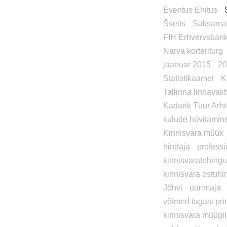
Eventus Ehitus
Šveits
Saksama
FIH Erhvervsban
Narva korteriturg
jaanuar 2015
2
Statistikaamet
K
Tallinna linnavali
Kadarik Tüür Arhi
kulude hüvitamin
Kinnisvara müük
hindaja
professi
kinnisvaratehingu
kinnisvara ostuhi
Jõhvi
üürimaja
võtmed tagasi prin
kinnisvara müügi