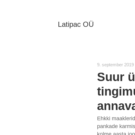
Latipac OÜ
9. september 2019
Suur ü
tingim
annav
Ehkki maaklerid
pankade karmist
kolme aasta joo