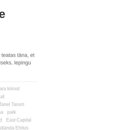
e
 teatas täna, et
seks, lepingu
ara kiirost
gud
Tanel Tarum
aa
palk
id
East Capital
stlanda Ehitus