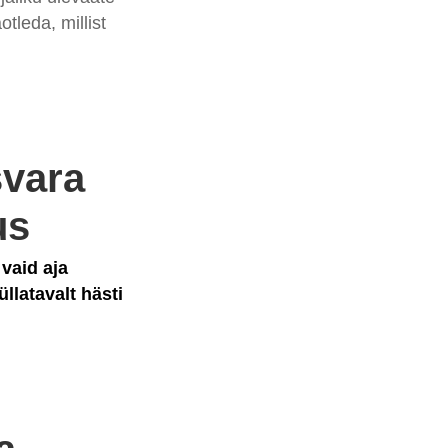
otleda, millist
svara
us
vaid aja
llatavalt hästi