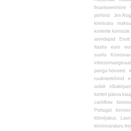
finantseerimine
piirhind
Jim Rog
kinnivara
maksu
korterite kiirmüük
arendajad
Eesti 
Itaalia
euro
eu
suvila
Kinnisvar
intressimariginaa
panga hoiused
ruutmeetrihind
e
asfalt
võlakirja
korteri päeva kau
cashflow
kinnis
Portugal
kinnis
tööviljakus
Las
kinnisvaraturu tre