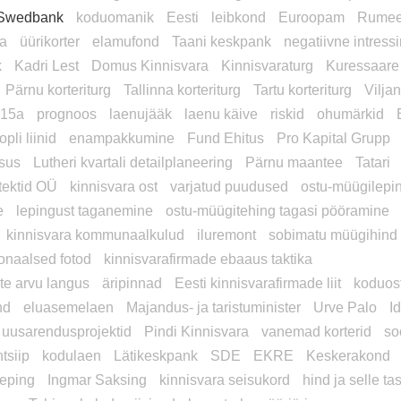
Swedbank
koduomanik
Eesti
leibkond
Euroopam
Rumee
a
üürikorter
elamufond
Taani keskpank
negatiivne intress
k
Kadri Lest
Domus Kinnisvara
Kinnisvaraturg
Kuressaare 
Pärnu korteriturg
Tallinna korteriturg
Tartu korteriturg
Viljan
015a
prognoos
laenujääk
laenu käive
riskid
ohumärkid
opli liinid
enampakkumine
Fund Ehitus
Pro Kapital Grupp
tsus
Lutheri kvartali detailplaneering
Pärnu maantee
Tatari
tektid OÜ
kinnisvara ost
varjatud puudused
ostu-müügilepi
e
lepingust taganemine
ostu-müügitehing tagasi pööramine
kinnisvara kommunaalkulud
iluremont
sobimatu müügihind
onaalsed fotod
kinnisvarafirmade ebaaus taktika
te arvu langus
äripinnad
Eesti kinnisvarafirmade liit
koduos
nd
eluasemelaen
Majandus- ja taristuminister
Urve Palo
I
uusarendusprojektid
Pindi Kinnisvara
vanemad korterid
so
tsiip
kodulaen
Lätikeskpank
SDE
EKRE
Keskerakond
leping
Ingmar Saksing
kinnisvara seisukord
hind ja selle t