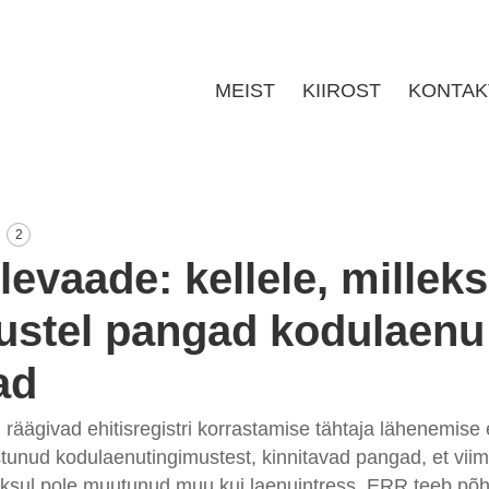
MEIST
KIIROST
KONTAK
2
levaade: kellele, milleks
ustel pangad kodulaenu
ad
 räägivad ehitisregistri korrastamise tähtaja lähenemise 
unud kodulaenutingimustest, kinnitavad pangad, et viim
ksul pole muutunud muu kui laenuintress. ERR teeb põhj