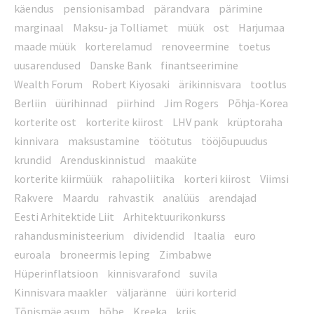
käendus
pensionisambad
pärandvara
pärimine
marginaal
Maksu- ja Tolliamet
müük
ost
Harjumaa
maade müük
korterelamud
renoveermine
toetus
uusarendused
Danske Bank
finantseerimine
Wealth Forum
Robert Kiyosaki
ärikinnisvara
tootlus
Berliin
üürihinnad
piirhind
Jim Rogers
Põhja-Korea
korterite ost
korterite kiirost
LHV pank
krüptoraha
kinnivara
maksustamine
töötutus
tööjõupuudus
krundid
Arenduskinnistud
maaküte
korterite kiirmüük
rahapoliitika
korteri kiirost
Viimsi
Rakvere
Maardu
rahvastik
analüüs
arendajad
Eesti Arhitektide Liit
Arhitektuurikonkurss
rahandusministeerium
dividendid
Itaalia
euro
euroala
broneermis leping
Zimbabwe
Hüperinflatsioon
kinnisvarafond
suvila
Kinnisvara maakler
väljaränne
üüri korterid
Tõnismäe asum
hõbe
Kreeka
kriis