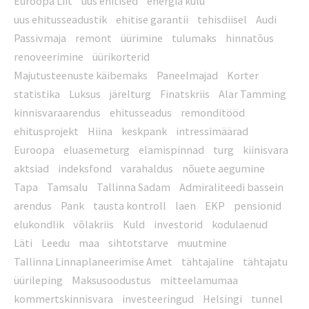
Euroopa Liit
uus ehitised
energia kulu
uus ehitusseadustik
ehitise garantii
tehisdiisel
Audi
Passivmaja
remont
üürimine
tulumaks
hinnatõus
renoveerimine
üürikorterid
Majutusteenuste käibemaks
Paneelmajad
Korter
statistika
Luksus
järelturg
Finatskriis
Alar Tamming
kinnisvaraarendus
ehitusseadus
remonditööd
ehitusprojekt
Hiina
keskpank
intressimäärad
Euroopa
eluasemeturg
elamispinnad
turg
kiinisvara
aktsiad
indeksfond
varahaldus
nõuete aegumine
Tapa
Tamsalu
Tallinna Sadam
Admiraliteedi bassein
arendus
Pank
tausta kontroll
laen
EKP
pensionid
elukondlik
võlakriis
Kuld
investorid
kodulaenud
Läti
Leedu
maa
sihtotstarve
muutmine
Tallinna Linnaplaneerimise Amet
tähtajaline
tähtajatu
üürileping
Maksusoodustus
mitteelamumaa
kommertskinnisvara
investeeringud
Helsingi
tunnel