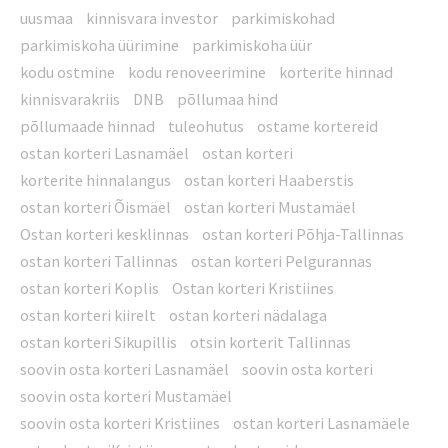
uusmaa
kinnisvara investor
parkimiskohad
parkimiskoha üürimine
parkimiskoha üür
kodu ostmine
kodu renoveerimine
korterite hinnad
kinnisvarakriis
DNB
põllumaa hind
põllumaade hinnad
tuleohutus
ostame kortereid
ostan korteri Lasnamäel
ostan korteri
korterite hinnalangus
ostan korteri Haaberstis
ostan korteri Õismäel
ostan korteri Mustamäel
Ostan korteri kesklinnas
ostan korteri Põhja-Tallinnas
ostan korteri Tallinnas
ostan korteri Pelgurannas
ostan korteri Koplis
Ostan korteri Kristiines
ostan korteri kiirelt
ostan korteri nädalaga
ostan korteri Sikupillis
otsin korterit Tallinnas
soovin osta korteri Lasnamäel
soovin osta korteri
soovin osta korteri Mustamäel
soovin osta korteri Kristiines
ostan korteri Lasnamäele