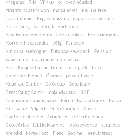
magalad
Riia
Vilnius
piiravad nõuded
finantsinspektsioon
maksuamet
Rail Baltika
trammiliinid
Riigi Kinnisvara
superministeerium
Zuckerberg
Facebook
värbamine
Kinnisvarakonverents
korteriühistu
Korteriomanik
Korteriühistuseadus
võlg
Fenestra
kinnisvaratehingud
Euroopa Keskpank
Pension
säästmine
maja müük Indoneesias
Eesti Konjunktuuriinstituut
reaalpalk
Tartu
kinnisvarahinnad
Õismäe
pilvelõhkujad
Kuue kuu Euribor
Go Group
Balti jaam
ErnstYoung Baltic
majanduskasv
SKT
Kinnisvara turuülevaade
Pärnu
Kohtla-Järve
Narva
Kuresaare
Viljandi
Peep Sooman
Naised
kaotatud kliendid
Ärisuhted
korterite müük
Ettevõtlus
läbi kukkumine
jooksevkonto
turundus
trendid
korteri ost
Tieto
Soome
laenuintress