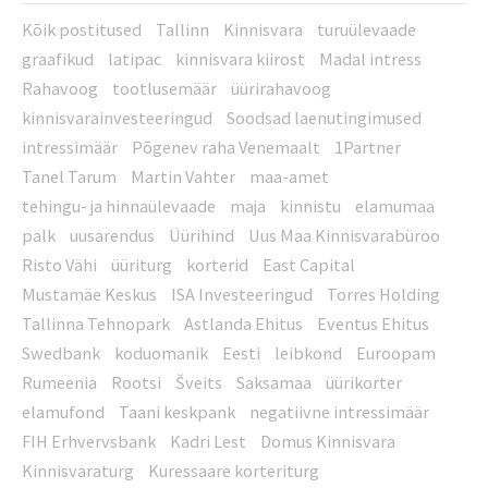
Kõik postitused
Tallinn
Kinnisvara
turuülevaade
graafikud
latipac
kinnisvara kiirost
Madal intress
Rahavoog
tootlusemäär
üürirahavoog
kinnisvarainvesteeringud
Soodsad laenutingimused
intressimäär
Põgenev raha Venemaalt
1Partner
Tanel Tarum
Martin Vahter
maa-amet
tehingu- ja hinnaülevaade
maja
kinnistu
elamumaa
palk
uusarendus
Üürihind
Uus Maa Kinnisvarabüroo
Risto Vähi
üüriturg
korterid
East Capital
Mustamäe Keskus
ISA Investeeringud
Torres Holding
Tallinna Tehnopark
Astlanda Ehitus
Eventus Ehitus
Swedbank
koduomanik
Eesti
leibkond
Euroopam
Rumeenia
Rootsi
Šveits
Saksamaa
üürikorter
elamufond
Taani keskpank
negatiivne intressimäär
FIH Erhvervsbank
Kadri Lest
Domus Kinnisvara
Kinnisvaraturg
Kuressaare korteriturg