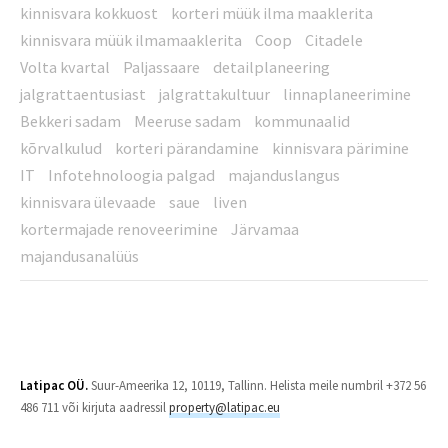
kinnisvara kokkuost
korteri müük ilma maaklerita
kinnisvara müük ilmamaaklerita
Coop
Citadele
Volta kvartal
Paljassaare
detailplaneering
jalgrattaentusiast
jalgrattakultuur
linnaplaneerimine
Bekkeri sadam
Meeruse sadam
kommunaalid
kõrvalkulud
korteri pärandamine
kinnisvara pärimine
IT
Infotehnoloogia palgad
majanduslangus
kinnisvara ülevaade
saue
liven
kortermajade renoveerimine
Järvamaa
majandusanalüüs
Latipac OÜ.
Suur-Ameerika 12, 10119, Tallinn. Helista meile numbril +372 56
486 711 või kirjuta aadressil
property@latipac.eu