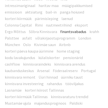
intressimariginaal
haritav maa
müügipakkumised
emissioon
aktsiaturg
bail-in
panga hoiused
korteri kiirmüük
pärimisleping
laenud
Colonna Capital
Rimi
ruutmeetrihind
eksport
Ergo Mõttus
Sõbra Kinnisvara
finantsvabadus
krahh
Palsttee
asfalt
võlakirjaostuprogramm
London
München
Oslo
Kivimäe saun
Airbnb
korteri päeva kaupa üürimine
home staging
kodu lavakujundus
külaliskorter
pensionärid
cashflow
kinnisvaraindeks
kinnisvara arendus
kaubanduskeskus
Arsenal
Föderaalreserv
Portugal
kinnisvara remont
Üüri hinnad
üürniku taust
kinnisvara investeering
rahandus
tööviljakus
Lasnamäe
korteri kiirost Tallinnas
korteri kiirmüük Tallinnas
kinnisvaraturu trendid
Mustamäe ujula
majandusprognoos
Paldiski