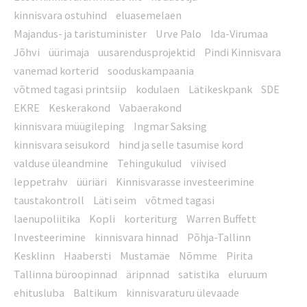
kinnisvara ostuhind
eluasemelaen
Majandus- ja taristuminister
Urve Palo
Ida-Virumaa
Jõhvi
üürimaja
uusarendusprojektid
Pindi Kinnisvara
vanemad korterid
sooduskampaania
võtmed tagasi printsiip
kodulaen
Lätikeskpank
SDE
EKRE
Keskerakond
Vabaerakond
kinnisvara müügileping
Ingmar Saksing
kinnisvara seisukord
hind ja selle tasumise kord
valduse üleandmine
Tehingukulud
viivised
leppetrahv
üüriäri
Kinnisvarasse investeerimine
taustakontroll
Läti seim
võtmed tagasi
laenupoliitika
Kopli
korteriturg
Warren Buffett
Investeerimine
kinnisvara hinnad
Põhja-Tallinn
Kesklinn
Haabersti
Mustamäe
Nõmme
Pirita
Tallinna büroopinnad
äripnnad
satistika
eluruum
ehitusluba
Baltikum
kinnisvaraturu ülevaade