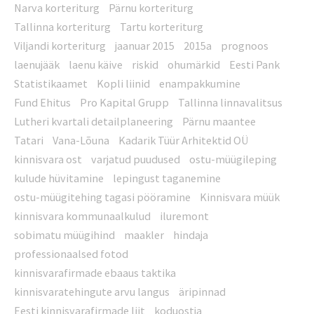
Narva korteriturg
Pärnu korteriturg
Tallinna korteriturg
Tartu korteriturg
Viljandi korteriturg
jaanuar 2015
2015a
prognoos
laenujääk
laenu käive
riskid
ohumärkid
Eesti Pank
Statistikaamet
Kopli liinid
enampakkumine
Fund Ehitus
Pro Kapital Grupp
Tallinna linnavalitsus
Lutheri kvartali detailplaneering
Pärnu maantee
Tatari
Vana-Lõuna
Kadarik Tüür Arhitektid OÜ
kinnisvara ost
varjatud puudused
ostu-müügileping
kulude hüvitamine
lepingust taganemine
ostu-müügitehing tagasi pööramine
Kinnisvara müük
kinnisvara kommunaalkulud
iluremont
sobimatu müügihind
maakler
hindaja
professionaalsed fotod
kinnisvarafirmade ebaaus taktika
kinnisvaratehingute arvu langus
äripinnad
Eesti kinnisvarafirmade liit
koduostja