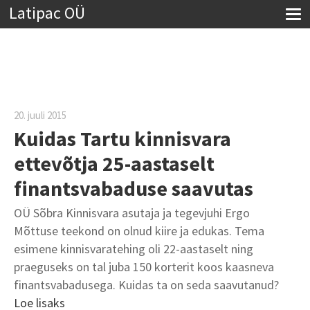
Latipac OÜ
20. juuli 2015
Kuidas Tartu kinnisvara
ettevõtja 25-aastaselt
finantsvabaduse saavutas
OÜ Sõbra Kinnisvara asutaja ja tegevjuhi Ergo
Mõttuse teekond on olnud kiire ja edukas. Tema
esimene kinnisvaratehing oli 22-aastaselt ning
praeguseks on tal juba 150 korterit koos kaasneva
finantsvabadusega. Kuidas ta on seda saavutanud?
Loe lisaks