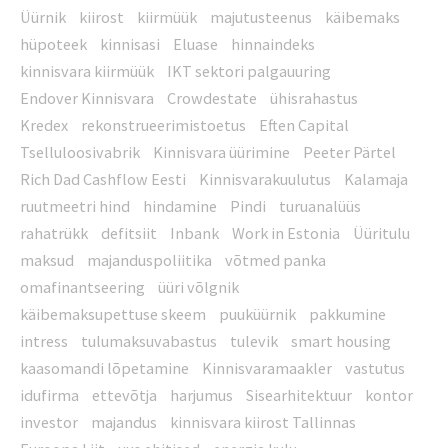
Üürnik
kiirost
kiirmüük
majutusteenus
käibemaks
hüpoteek
kinnisasi
Eluase
hinnaindeks
kinnisvara kiirmüük
IKT sektori palgauuring
Endover Kinnisvara
Crowdestate
ühisrahastus
Kredex
rekonstrueerimistoetus
Eften Capital
Tselluloosivabrik
Kinnisvara üürimine
Peeter Pärtel
Rich Dad Cashflow Eesti
Kinnisvarakuulutus
Kalamaja
ruutmeetri hind
hindamine
Pindi
turuanalüüs
rahatrükk
defitsiit
Inbank
Work in Estonia
Üüritulu
maksud
majanduspoliitika
võtmed panka
omafinantseering
üüri võlgnik
käibemaksupettuse skeem
puuküürnik
pakkumine
intress
tulumaksuvabastus
tulevik
smart housing
kaasomandi lõpetamine
Kinnisvaramaakler
vastutus
idufirma
ettevõtja
harjumus
Sisearhitektuur
kontor
investor
majandus
kinnisvara kiirost Tallinnas