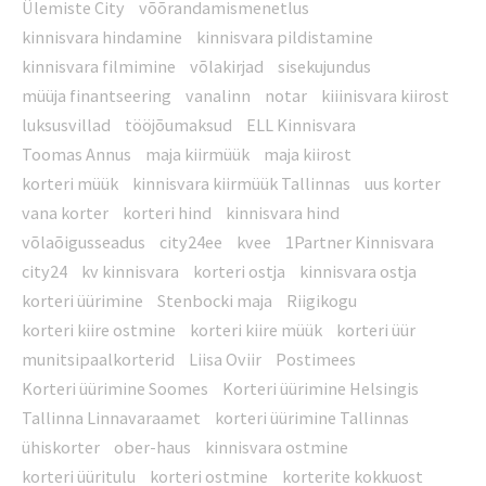
Ülemiste City
võõrandamismenetlus
kinnisvara hindamine
kinnisvara pildistamine
kinnisvara filmimine
võlakirjad
sisekujundus
müüja finantseering
vanalinn
notar
kiiinisvara kiirost
luksusvillad
tööjõumaksud
ELL Kinnisvara
Toomas Annus
maja kiirmüük
maja kiirost
korteri müük
kinnisvara kiirmüük Tallinnas
uus korter
vana korter
korteri hind
kinnisvara hind
võlaõigusseadus
city24ee
kvee
1Partner Kinnisvara
city24
kv kinnisvara
korteri ostja
kinnisvara ostja
korteri üürimine
Stenbocki maja
Riigikogu
korteri kiire ostmine
korteri kiire müük
korteri üür
munitsipaalkorterid
Liisa Oviir
Postimees
Korteri üürimine Soomes
Korteri üürimine Helsingis
Tallinna Linnavaraamet
korteri üürimine Tallinnas
ühiskorter
ober-haus
kinnisvara ostmine
korteri üüritulu
korteri ostmine
korterite kokkuost