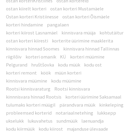
ostan korteriKristiines
ostan kortereid
ostan kiirelt korteri
ostan korteri Mustamäele
Ostan korteri Kristiinesse
ostan korteri Õismäele
korteri hindamine
pangalaen
korteri kiirost Lasnamäel
kinnisvara müüja
kohtutäitur
ostan korteri kiiresti
korterite üürimine maaklerita
kinnisvara hinnad Soomes
kinnisvara hinnad Tallinnas
riigilõiv
korteri omanik
KÜ
korteri müümine
Pelgurand
hruštšovka
kodu müük
kodu ost
korteri remont
köök
müün korteri
kinnisvara müümine
kodu müümine
Rootsi kinnisvaraturg
Rootsi kinnisvara
kinnnisvara hinnad Rootsis
korteri üürimine Saksamaal
tulumaks korteri müügil
pärandvara müük
kinkeleping
probleemsed korterid
notariaalnetehing
lukksepp
ukselukk
lukuvahetus
sundmüük
laenuandja
kodu kiirmüük
kodu kiirost
majanduse ülevaade