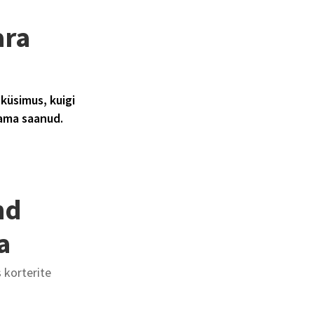
ara
küsimus, kuigi
kama saanud.
nd
a
 korterite