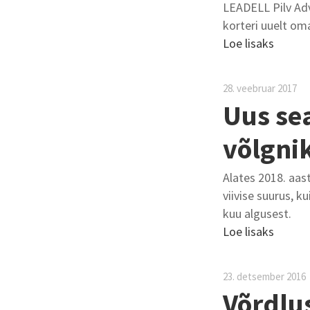
LEADELL Pilv Ad
korteri uuelt om
Loe lisaks
28. veebruar 2017
Uus se
võlgnik
Alates 2018. aas
viivise suurus, 
kuu algusest.
Loe lisaks
23. detsember 2016
Võrdlu