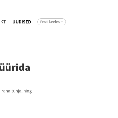
AKT
UUDISED
Eesti keeles
 üürida
 raha tühja, ning