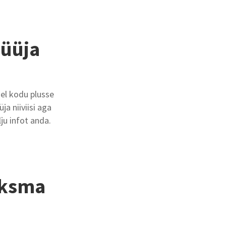
müüja
el kodu plusse
a niiviisi aga
ju infot anda.
aksma