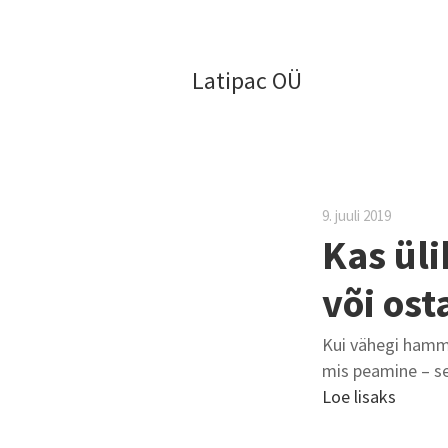
Latipac OÜ
9. juuli 2019
Kas üli
või ost
Kui vähegi hamma
mis peamine – se
Loe lisaks