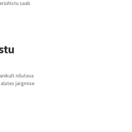
eriühistu saab
stu
anikult nõutava
 alates järgmise
g