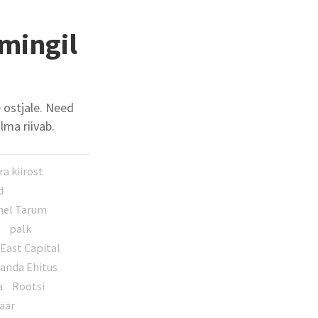
 mingil
 ostjale. Need
lma riivab.
ra kiirost
d
nel Tarum
a
palk
East Capital
landa Ehitus
a
Rootsi
äär