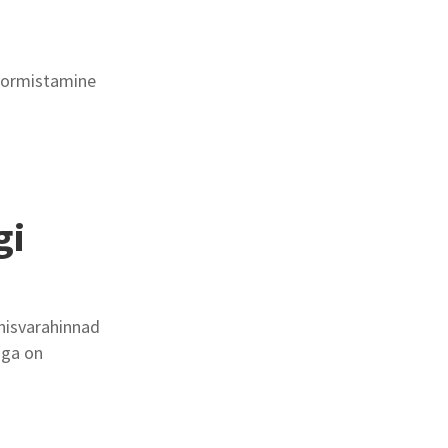
 vormistamine
gi
nnisvarahinnad
aga on