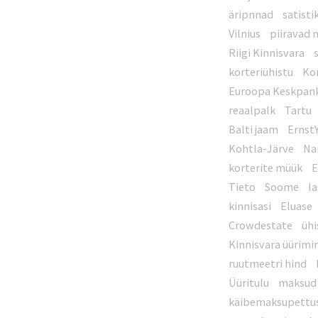
äripnnad
satisti
Vilnius
piiravad 
Riigi Kinnisvara
korteriühistu
Ko
Euroopa Keskpan
reaalpalk
Tartu
Balti jaam
Ernst
Kohtla-Järve
Na
korterite müük
E
Tieto
Soome
l
kinnisasi
Eluase
Crowdestate
ühi
Kinnisvara üürimi
ruutmeetri hind
Üüritulu
maksud
käibemaksupettu