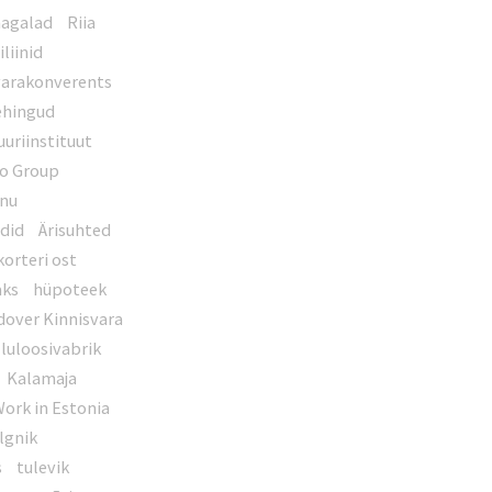
agalad
Riia
liinid
varakonverents
ehingud
uuriinstituut
o Group
rnu
ndid
Ärisuhted
korteri ost
aks
hüpoteek
dover Kinnisvara
lluloosivabrik
Kalamaja
ork in Estonia
õlgnik
s
tulevik