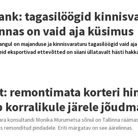
nk: tagasilöögid kinnisv
nnas on vaid aja küsimus
gul on majanduse ja kinnisvaraturu tagasilöögid vaid aja 
eid eksportivad ettevõtted on siiani üllatavalt hästi hak
t: remontimata korteri hi
 korralikule järele jõudm
ara konsultandi Monika Murumetsa sõnul on Tallinna räämas
 remonditud pindadele. Eriti märgatav on see äärelinnas.