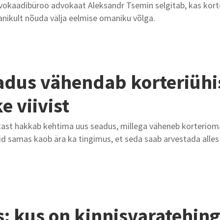
vokaadibüroo advokaat Aleksandr Tsemin selgitab, kas kort
anikult nõuda välja eelmise omaniku võlga.
adus vähendab korteriühi
e viivist
tast hakkab kehtima uus seadus, millega väheneb korteriom
kuid samas kaob ära ka tingimus, et seda saab arvestada alles
s: kus on kinnisvaratehin