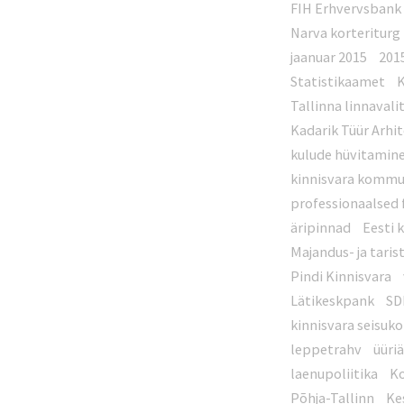
FIH Erhvervsbank
Narva korteriturg
jaanuar 2015
201
Statistikaamet
K
Tallinna linnavali
Kadarik Tüür Arhi
kulude hüvitamin
kinnisvara kommu
professionaalsed
äripinnad
Eesti 
Majandus- ja taris
Pindi Kinnisvara
Lätikeskpank
SD
kinnisvara seisuk
leppetrahv
üüriä
laenupoliitika
Ko
Põhja-Tallinn
Ke