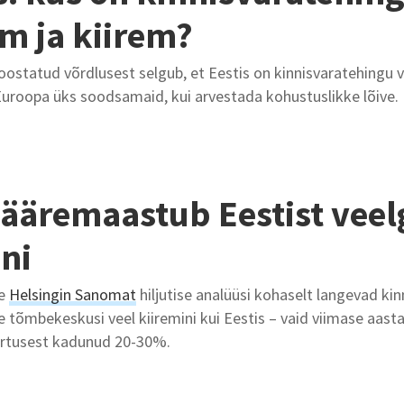
m ja kiirem?
ostatud võrdlusest selgub, et Eestis on kinnisvaratehingu
Euroopa üks soodsamaid, kui arvestada kohustuslikke lõive.
ääremaastub Eestist veel
ini
he
Helsingin Sanomat
hiljutise analüüsi kohaselt langevad ki
 tõmbekeskusi veel kiiremini kui Eestis – vaid viimase aast
rtusest kadunud 20-30%.