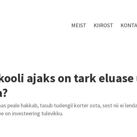
MEIST
KIIROST
KONT
kooli ajaks on tark eluase
a?
s peale hakkab, tasub tudengil korter osta, sest nii ei lenda
e on investeering tulevikku.