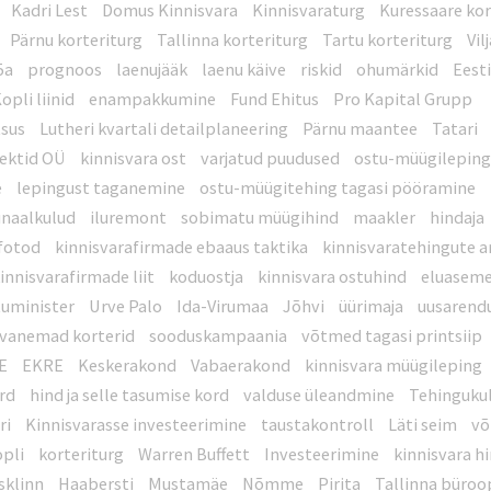
Kadri Lest
Domus Kinnisvara
Kinnisvaraturg
Kuressaare kor
Pärnu korteriturg
Tallinna korteriturg
Tartu korteriturg
Vil
5a
prognoos
laenujääk
laenu käive
riskid
ohumärkid
Eest
opli liinid
enampakkumine
Fund Ehitus
Pro Kapital Grupp
tsus
Lutheri kvartali detailplaneering
Pärnu maantee
Tatari
tektid OÜ
kinnisvara ost
varjatud puudused
ostu-müügilepin
e
lepingust taganemine
ostu-müügitehing tagasi pööramine
naalkulud
iluremont
sobimatu müügihind
maakler
hindaja
 fotod
kinnisvarafirmade ebaaus taktika
kinnisvaratehingute a
kinnisvarafirmade liit
koduostja
kinnisvara ostuhind
eluasem
tuminister
Urve Palo
Ida-Virumaa
Jõhvi
üürimaja
uusarend
vanemad korterid
sooduskampaania
võtmed tagasi printsiip
E
EKRE
Keskerakond
Vabaerakond
kinnisvara müügileping
ord
hind ja selle tasumise kord
valduse üleandmine
Tehinguku
ri
Kinnisvarasse investeerimine
taustakontroll
Läti seim
võ
pli
korteriturg
Warren Buffett
Investeerimine
kinnisvara h
sklinn
Haabersti
Mustamäe
Nõmme
Pirita
Tallinna büro