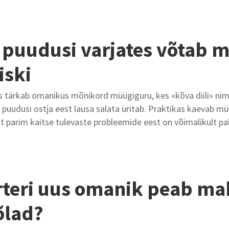
i puudusi varjates võtab 
iski
 tärkab omanikus mõnikord müügiguru, kes «kõva diili» nim
puudusi ostja eest lausa salata üritab. Praktikas kaevab müüj
st parim kaitse tulevaste probleemide eest on võimalikult pal
rteri uus omanik peab m
õlad?