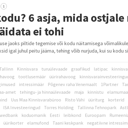
1
odu? 6 asja, mida ostjale
äidata ei tohi
use jaoks piltide tegemise või kodu näitamisega võimalikule
d igal juhul peitu jääma, tehing võib nurjuda, kui su kodu si
Tallinn
Kinnisvara
turuülevaade
graafikud
latipac
kinnisva
havoog
tootlusemäär
üürirahavoog
kinnisvarainvesteeringu
gimused
intressimäär
Põgenev raha Venemaalt
1Partner
Ta
aa-amet
tehingu- ja hinnaülevaade
maja
kinnistu
elamuma
hind
Uus Maa Kinnisvarabüroo
Risto Vähi
üüriturg
korterid
ISA Investeeringud
Torres Holding
Tallinna Tehnopark
Ast
wedbank
koduomanik
Eesti
leibkond
Euroopam
Rumeeni
üürikorter
elamufond
Taani keskpank
negatiivne intressim