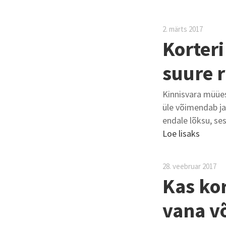
2. märts 2017
Korter
suure r
Kinnisvara müües
üle võimendab ja 
endale lõksu, se
Loe lisaks
28. veebruar 2017
Kas ko
vana v