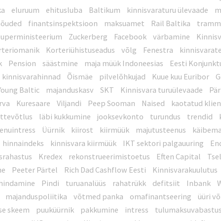
ka
eluruum
ehitusluba
Baltikum
kinnisvaraturu ülevaade
m
nõuded
finantsinspektsioon
maksuamet
Rail Baltika
trammi
superministeerium
Zuckerberg
Facebook
värbamine
Kinnis
rteriomanik
Korteriühistuseadus
võlg
Fenestra
kinnisvarat
k
Pension
säästmine
maja müük Indoneesias
Eesti Konjunkt
kinnisvarahinnad
Õismäe
pilvelõhkujad
Kuue kuu Euribor
G
Young Baltic
majanduskasv
SKT
Kinnisvara turuülevaade
Pä
rva
Kuresaare
Viljandi
Peep Sooman
Naised
kaotatud klie
ttevõtlus
läbi kukkumine
jooksevkonto
turundus
trendid
aenuintress
Üürnik
kiirost
kiirmüük
majutusteenus
käibem
hinnaindeks
kinnisvara kiirmüük
IKT sektori palgauuring
En
srahastus
Kredex
rekonstrueerimistoetus
Eften Capital
Tse
ne
Peeter Pärtel
Rich Dad Cashflow Eesti
Kinnisvarakuulutus
hindamine
Pindi
turuanalüüs
rahatrükk
defitsiit
Inbank
W
majanduspoliitika
võtmed panka
omafinantseering
üüri v
se skeem
puuküürnik
pakkumine
intress
tulumaksuvabastu