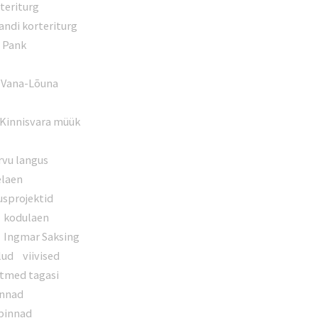
teriturg
jandi korteriturg
i Pank
Vana-Lõuna
g
Kinnisvara müük
rvu langus
elaen
usprojektid
kodulaen
Ingmar Saksing
lud
viivised
tmed tagasi
innad
opinnad