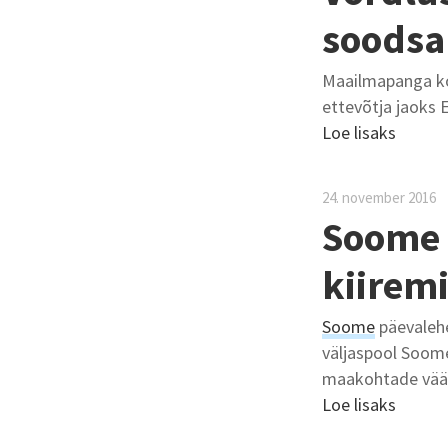
soodsa
Maailmapanga ko
ettevõtja jaoks 
Loe lisaks
24. november 2016
Soome 
kiirem
Soome
päevale
väljaspool Soome
maakohtade vää
Loe lisaks