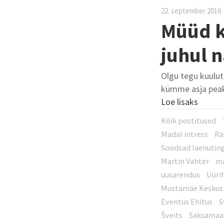
22. september 2016
Müüd k
juhul n
Olgu tegu kuulut
kümme asja peaksi
Loe lisaks
Kõik postitused
Madal intress
Ra
Soodsad laenutin
Martin Vahter
m
uusarendus
Üüri
Mustamäe Keskus
Eventus Ehitus
S
Šveits
Saksamaa