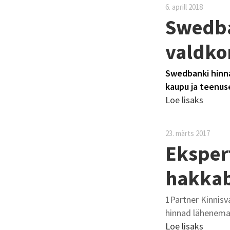
6. aprill 2018
Swedba
valdko
Swedbanki hinnan
kaupu ja teenus
Loe lisaks
23. märts 2017
Eksper
hakkab
1Partner Kinnisv
hinnad lähenemas
Loe lisaks