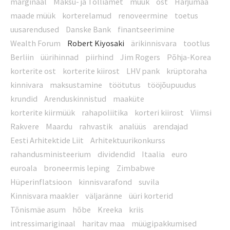
marginaal
Maksu- ja Tolliamet
müük
ost
Harjumaa
maade müük
korterelamud
renoveermine
toetus
uusarendused
Danske Bank
finantseerimine
Wealth Forum
Robert Kiyosaki
ärikinnisvara
tootlus
Berliin
üürihinnad
piirhind
Jim Rogers
Põhja-Korea
korterite ost
korterite kiirost
LHV pank
krüptoraha
kinnivara
maksustamine
töötutus
tööjõupuudus
krundid
Arenduskinnistud
maaküte
korterite kiirmüük
rahapoliitika
korteri kiirost
Viimsi
Rakvere
Maardu
rahvastik
analüüs
arendajad
Eesti Arhitektide Liit
Arhitektuurikonkurss
rahandusministeerium
dividendid
Itaalia
euro
euroala
broneermis leping
Zimbabwe
Hüperinflatsioon
kinnisvarafond
suvila
Kinnisvara maakler
väljaränne
üüri korterid
Tõnismäe asum
hõbe
Kreeka
kriis
intressimariginaal
haritav maa
müügipakkumised