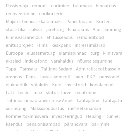
Passivmaja
remont
üürimine
tulumaks
hinnatõus
renoveerimine
üürikorterid
Majutusteenuste käibemaks
Paneelmajad
Korter
statistika
Luksus
järelturg
Finatskriis
Alar Tamming
kinnisvaraarendus
ehitusseadus
remonditööd
ehitusprojekt
Hiina
keskpank
intressimäärad
Euroopa
eluasemeturg
elamispinnad
turg
kiinisvara
aktsiad
indeksfond
varahaldus
nõuete aegumine
Tapa
Tamsalu
Tallinna Sadam
Admiraliteedi bassein
arendus
Pank
tausta kontroll
laen
EKP
pensionid
elukondlik
võlakriis
Kuld
investorid
kodulaenud
Läti
Leedu
maa
sihtotstarve
muutmine
Tallinna Linnaplaneerimise Amet
tähtajaline
tähtajatu
üürileping
Maksusoodustus
mitteelamumaa
kommertskinnisvara
investeeringud
Helsingi
tunnel
käendus
pensionisambad
pärandvara
pärimine