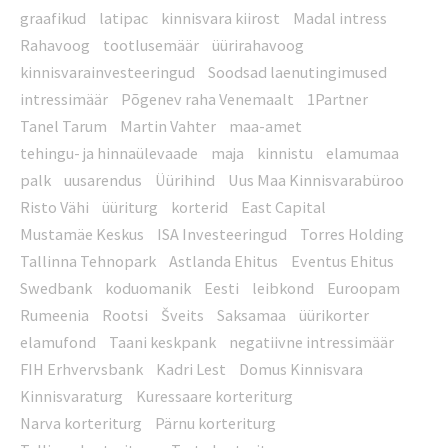
graafikud
latipac
kinnisvara kiirost
Madal intress
Rahavoog
tootlusemäär
üürirahavoog
kinnisvarainvesteeringud
Soodsad laenutingimused
intressimäär
Põgenev raha Venemaalt
1Partner
Tanel Tarum
Martin Vahter
maa-amet
tehingu- ja hinnaülevaade
maja
kinnistu
elamumaa
palk
uusarendus
Üürihind
Uus Maa Kinnisvarabüroo
Risto Vähi
üüriturg
korterid
East Capital
Mustamäe Keskus
ISA Investeeringud
Torres Holding
Tallinna Tehnopark
Astlanda Ehitus
Eventus Ehitus
Swedbank
koduomanik
Eesti
leibkond
Euroopam
Rumeenia
Rootsi
Šveits
Saksamaa
üürikorter
elamufond
Taani keskpank
negatiivne intressimäär
FIH Erhvervsbank
Kadri Lest
Domus Kinnisvara
Kinnisvaraturg
Kuressaare korteriturg
Narva korteriturg
Pärnu korteriturg