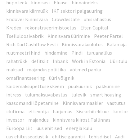
hüpoteek
kinnisasi
Eluase
hinnaindeks
kinnisvara kiirmüük
IKT sektori palgauuring
Endover Kinnisvara
Crowdestate
ühisrahastus
Kredex
rekonstrueerimistoetus
Eften Capital
Tselluloosivabrik
Kinnisvara üürimine
Peeter Pärtel
Rich Dad Cashflow Eesti
Kinnisvarakuulutus
Kalamaja
ruutmeetri hind
hindamine
Pindi
turuanalüüs
rahatrükk
defitsiit
Inbank
Work in Estonia
Üüritulu
maksud
majanduspoliitika
võtmed panka
omafinantseering
üüri võlgnik
käibemaksupettuse skeem
puuküürnik
pakkumine
intress
tulumaksuvabastus
tulevik
smart housing
kaasomandi lõpetamine
Kinnisvaramaakler
vastutus
idufirma
ettevõtja
harjumus
Sisearhitektuur
kontor
investor
majandus
kinnisvara kiirost Tallinnas
Euroopa Liit
uus ehitised
energia kulu
uus ehitusseadustik
ehitise garantii
tehisdiisel
Audi