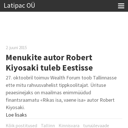
Latipac OÜ
2. juuni 2015
Menukite autor Robert
Kiyosaki tuleb Eestisse
27. oktoobril toimuv Wealth Forum toob Tallinnasse
ette mitu rahvusvahelist tippkoolitajat. Ürituse
peaesinejaks on maailmas enimmüüdud
finantsraamatu «Rikas isa, vaene isa» autor Robert
Kiyosaki.
Loe lisaks
Kõik postitused
Tallinn
Kinnisvara
turuülevaade