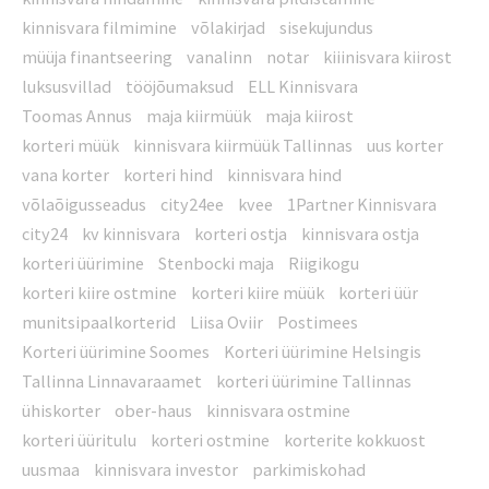
kinnisvara filmimine
võlakirjad
sisekujundus
müüja finantseering
vanalinn
notar
kiiinisvara kiirost
luksusvillad
tööjõumaksud
ELL Kinnisvara
Toomas Annus
maja kiirmüük
maja kiirost
korteri müük
kinnisvara kiirmüük Tallinnas
uus korter
vana korter
korteri hind
kinnisvara hind
võlaõigusseadus
city24ee
kvee
1Partner Kinnisvara
city24
kv kinnisvara
korteri ostja
kinnisvara ostja
korteri üürimine
Stenbocki maja
Riigikogu
korteri kiire ostmine
korteri kiire müük
korteri üür
munitsipaalkorterid
Liisa Oviir
Postimees
Korteri üürimine Soomes
Korteri üürimine Helsingis
Tallinna Linnavaraamet
korteri üürimine Tallinnas
ühiskorter
ober-haus
kinnisvara ostmine
korteri üüritulu
korteri ostmine
korterite kokkuost
uusmaa
kinnisvara investor
parkimiskohad