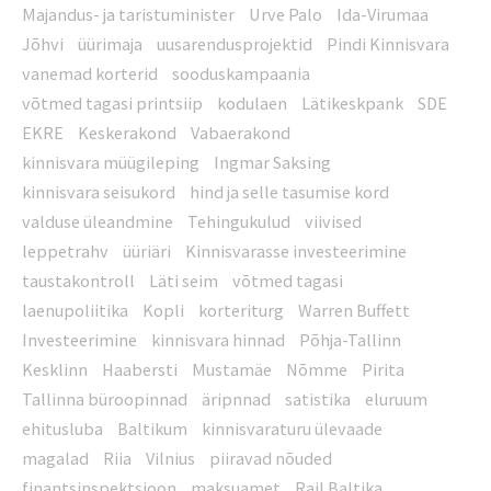
Majandus- ja taristuminister
Urve Palo
Ida-Virumaa
Jõhvi
üürimaja
uusarendusprojektid
Pindi Kinnisvara
vanemad korterid
sooduskampaania
võtmed tagasi printsiip
kodulaen
Lätikeskpank
SDE
EKRE
Keskerakond
Vabaerakond
kinnisvara müügileping
Ingmar Saksing
kinnisvara seisukord
hind ja selle tasumise kord
valduse üleandmine
Tehingukulud
viivised
leppetrahv
üüriäri
Kinnisvarasse investeerimine
taustakontroll
Läti seim
võtmed tagasi
laenupoliitika
Kopli
korteriturg
Warren Buffett
Investeerimine
kinnisvara hinnad
Põhja-Tallinn
Kesklinn
Haabersti
Mustamäe
Nõmme
Pirita
Tallinna büroopinnad
äripnnad
satistika
eluruum
ehitusluba
Baltikum
kinnisvaraturu ülevaade
magalad
Riia
Vilnius
piiravad nõuded
finantsinspektsioon
maksuamet
Rail Baltika