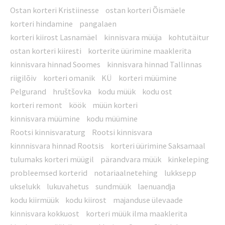
Ostan korteri Kristiinesse
ostan korteri Õismäele
korteri hindamine
pangalaen
korteri kiirost Lasnamäel
kinnisvara müüja
kohtutäitur
ostan korteri kiiresti
korterite üürimine maaklerita
kinnisvara hinnad Soomes
kinnisvara hinnad Tallinnas
riigilõiv
korteri omanik
KÜ
korteri müümine
Pelgurand
hruštšovka
kodu müük
kodu ost
korteri remont
köök
müün korteri
kinnisvara müümine
kodu müümine
Rootsi kinnisvaraturg
Rootsi kinnisvara
kinnnisvara hinnad Rootsis
korteri üürimine Saksamaal
tulumaks korteri müügil
pärandvara müük
kinkeleping
probleemsed korterid
notariaalnetehing
lukksepp
ukselukk
lukuvahetus
sundmüük
laenuandja
kodu kiirmüük
kodu kiirost
majanduse ülevaade
kinnisvara kokkuost
korteri müük ilma maaklerita