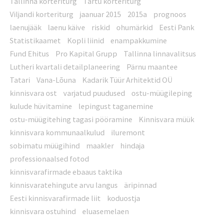
Tallinna korteriturg
Tartu korteriturg
Viljandi korteriturg
jaanuar 2015
2015a
prognoos
laenujääk
laenu käive
riskid
ohumärkid
Eesti Pank
Statistikaamet
Kopli liinid
enampakkumine
Fund Ehitus
Pro Kapital Grupp
Tallinna linnavalitsus
Lutheri kvartali detailplaneering
Pärnu maantee
Tatari
Vana-Lõuna
Kadarik Tüür Arhitektid OÜ
kinnisvara ost
varjatud puudused
ostu-müügileping
kulude hüvitamine
lepingust taganemine
ostu-müügitehing tagasi pööramine
Kinnisvara müük
kinnisvara kommunaalkulud
iluremont
sobimatu müügihind
maakler
hindaja
professionaalsed fotod
kinnisvarafirmade ebaaus taktika
kinnisvaratehingute arvu langus
äripinnad
Eesti kinnisvarafirmade liit
koduostja
kinnisvara ostuhind
eluasemelaen