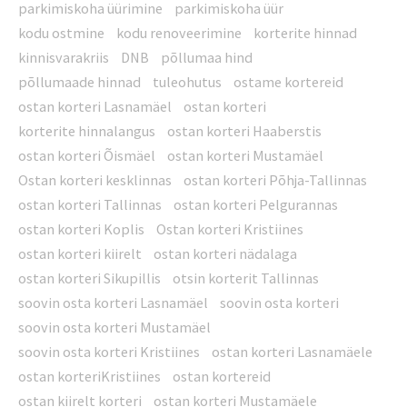
parkimiskoha üürimine
parkimiskoha üür
kodu ostmine
kodu renoveerimine
korterite hinnad
kinnisvarakriis
DNB
põllumaa hind
põllumaade hinnad
tuleohutus
ostame kortereid
ostan korteri Lasnamäel
ostan korteri
korterite hinnalangus
ostan korteri Haaberstis
ostan korteri Õismäel
ostan korteri Mustamäel
Ostan korteri kesklinnas
ostan korteri Põhja-Tallinnas
ostan korteri Tallinnas
ostan korteri Pelgurannas
ostan korteri Koplis
Ostan korteri Kristiines
ostan korteri kiirelt
ostan korteri nädalaga
ostan korteri Sikupillis
otsin korterit Tallinnas
soovin osta korteri Lasnamäel
soovin osta korteri
soovin osta korteri Mustamäel
soovin osta korteri Kristiines
ostan korteri Lasnamäele
ostan korteriKristiines
ostan kortereid
ostan kiirelt korteri
ostan korteri Mustamäele