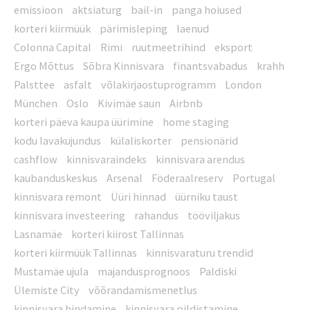
emissioon
aktsiaturg
bail-in
panga hoiused
korteri kiirmüük
pärimisleping
laenud
Colonna Capital
Rimi
ruutmeetrihind
eksport
Ergo Mõttus
Sõbra Kinnisvara
finantsvabadus
krahh
Palsttee
asfalt
võlakirjaostuprogramm
London
München
Oslo
Kivimäe saun
Airbnb
korteri päeva kaupa üürimine
home staging
kodu lavakujundus
külaliskorter
pensionärid
cashflow
kinnisvaraindeks
kinnisvara arendus
kaubanduskeskus
Arsenal
Föderaalreserv
Portugal
kinnisvara remont
Üüri hinnad
üürniku taust
kinnisvara investeering
rahandus
tööviljakus
Lasnamäe
korteri kiirost Tallinnas
korteri kiirmüük Tallinnas
kinnisvaraturu trendid
Mustamäe ujula
majandusprognoos
Paldiski
Ülemiste City
võõrandamismenetlus
kinnisvara hindamine
kinnisvara pildistamine