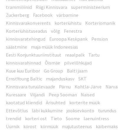
trammiliinid
Riigi Kinnisvara
superministeerium
Zuckerberg
Facebook
värbamine
Kinnisvarakonverents
korteriühistu
Korteriomanik
Korteriühistuseadus
võlg
Fenestra
kinnisvaratehingud
Euroopa Keskpank
Pension
säästmine
maja müük Indoneesias
Eesti Konjunktuuriinstituut
reaalpalk
Tartu
kinnisvarahinnad
Õismäe
pilvelõhkujad
Kuue kuu Euribor
Go Group
Balti jaam
ErnstYoung Baltic
majanduskasv
SKT
Kinnisvara turuülevaade
Pärnu
Kohtla-Järve
Narva
Kuresaare
Viljandi
Peep Sooman
Naised
kaotatud kliendid
Ärisuhted
korterite müük
Ettevõtlus
läbi kukkumine
jooksevkonto
turundus
trendid
korteri ost
Tieto
Soome
laenuintress
Üürnik
kiirost
kiirmüük
majutusteenus
käibemaks