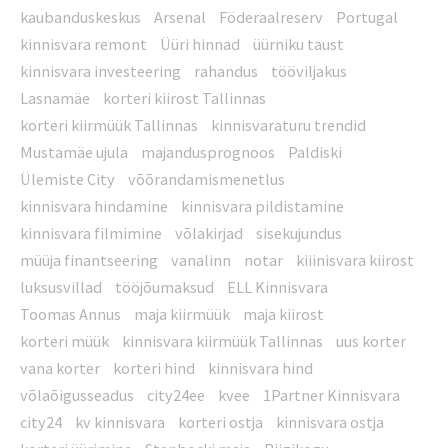
kaubanduskeskus
Arsenal
Föderaalreserv
Portugal
kinnisvara remont
Üüri hinnad
üürniku taust
kinnisvara investeering
rahandus
tööviljakus
Lasnamäe
korteri kiirost Tallinnas
korteri kiirmüük Tallinnas
kinnisvaraturu trendid
Mustamäe ujula
majandusprognoos
Paldiski
Ülemiste City
võõrandamismenetlus
kinnisvara hindamine
kinnisvara pildistamine
kinnisvara filmimine
võlakirjad
sisekujundus
müüja finantseering
vanalinn
notar
kiiinisvara kiirost
luksusvillad
tööjõumaksud
ELL Kinnisvara
Toomas Annus
maja kiirmüük
maja kiirost
korteri müük
kinnisvara kiirmüük Tallinnas
uus korter
vana korter
korteri hind
kinnisvara hind
võlaõigusseadus
city24ee
kvee
1Partner Kinnisvara
city24
kv kinnisvara
korteri ostja
kinnisvara ostja