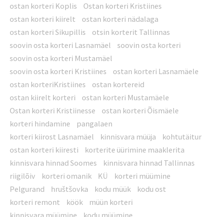
ostan korteri Koplis
Ostan korteri Kristiines
ostan korteri kiirelt
ostan korteri nädalaga
ostan korteri Sikupillis
otsin korterit Tallinnas
soovin osta korteri Lasnamäel
soovin osta korteri
soovin osta korteri Mustamäel
soovin osta korteri Kristiines
ostan korteri Lasnamäele
ostan korteriKristiines
ostan kortereid
ostan kiirelt korteri
ostan korteri Mustamäele
Ostan korteri Kristiinesse
ostan korteri Õismäele
korteri hindamine
pangalaen
korteri kiirost Lasnamäel
kinnisvara müüja
kohtutäitur
ostan korteri kiiresti
korterite üürimine maaklerita
kinnisvara hinnad Soomes
kinnisvara hinnad Tallinnas
riigilõiv
korteri omanik
KÜ
korteri müümine
Pelgurand
hruštšovka
kodu müük
kodu ost
korteri remont
köök
müün korteri
kinnisvara müümine
kodu müümine