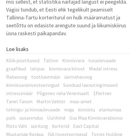
mis sellest, et statistika näitajad langust ei peegelda.
Vägisi tundub, et Eesti ehk tegelikult peamiselt
Tallinna-Tartu korteriturul on hulk määramatust ja
seetõttu on edasiste arengute suund ja liikumiskiirus
üsna raskesti paikapandav.
Loe lisaks
Kõik postitused
Tallinn
Kinnisvara
turuülevaade
graafikud
latipac
kinnisvara kiirost
Madal intress
Rahavoog
tootlusemäär
üürirahavoog
kinnisvarainvesteeringud
Soodsad laenutingimused
intressimäär
Põgenev raha Venemaalt
1Partner
Tanel Tarum
Martin Vahter
maa-amet
tehingu- ja hinnaülevaade
maja
kinnistu
elamumaa
palk
uusarendus
Üürihind
Uus Maa Kinnisvarabüroo
Risto Vähi
üüriturg
korterid
East Capital
Mustamäe Keskus
ISA Investeeringud
Torres Holding