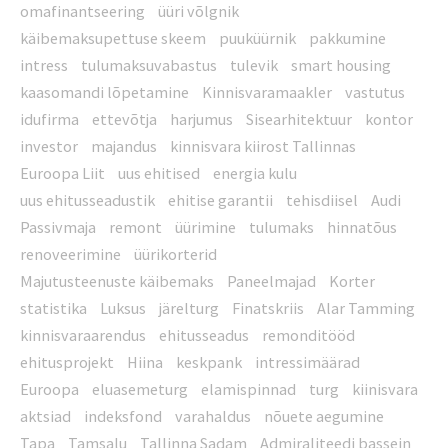
omafinantseering
üüri võlgnik
käibemaksupettuse skeem
puuküürnik
pakkumine
intress
tulumaksuvabastus
tulevik
smart housing
kaasomandi lõpetamine
Kinnisvaramaakler
vastutus
idufirma
ettevõtja
harjumus
Sisearhitektuur
kontor
investor
majandus
kinnisvara kiirost Tallinnas
Euroopa Liit
uus ehitised
energia kulu
uus ehitusseadustik
ehitise garantii
tehisdiisel
Audi
Passivmaja
remont
üürimine
tulumaks
hinnatõus
renoveerimine
üürikorterid
Majutusteenuste käibemaks
Paneelmajad
Korter
statistika
Luksus
järelturg
Finatskriis
Alar Tamming
kinnisvaraarendus
ehitusseadus
remonditööd
ehitusprojekt
Hiina
keskpank
intressimäärad
Euroopa
eluasemeturg
elamispinnad
turg
kiinisvara
aktsiad
indeksfond
varahaldus
nõuete aegumine
Tapa
Tamsalu
Tallinna Sadam
Admiraliteedi bassein