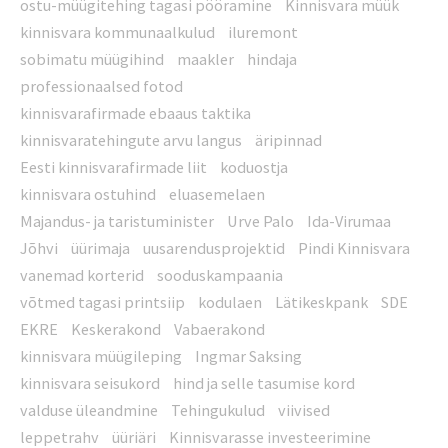
ostu-müügitehing tagasi pööramine
Kinnisvara müük
kinnisvara kommunaalkulud
iluremont
sobimatu müügihind
maakler
hindaja
professionaalsed fotod
kinnisvarafirmade ebaaus taktika
kinnisvaratehingute arvu langus
äripinnad
Eesti kinnisvarafirmade liit
koduostja
kinnisvara ostuhind
eluasemelaen
Majandus- ja taristuminister
Urve Palo
Ida-Virumaa
Jõhvi
üürimaja
uusarendusprojektid
Pindi Kinnisvara
vanemad korterid
sooduskampaania
võtmed tagasi printsiip
kodulaen
Lätikeskpank
SDE
EKRE
Keskerakond
Vabaerakond
kinnisvara müügileping
Ingmar Saksing
kinnisvara seisukord
hind ja selle tasumise kord
valduse üleandmine
Tehingukulud
viivised
leppetrahv
üüriäri
Kinnisvarasse investeerimine