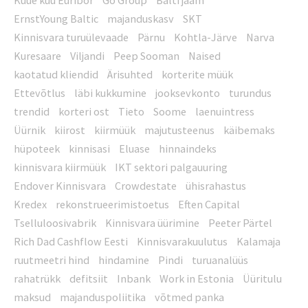
Kuue kuu Euribor
Go Group
Balti jaam
ErnstYoung Baltic
majanduskasv
SKT
Kinnisvara turuülevaade
Pärnu
Kohtla-Järve
Narva
Kuresaare
Viljandi
Peep Sooman
Naised
kaotatud kliendid
Ärisuhted
korterite müük
Ettevõtlus
läbi kukkumine
jooksevkonto
turundus
trendid
korteri ost
Tieto
Soome
laenuintress
Üürnik
kiirost
kiirmüük
majutusteenus
käibemaks
hüpoteek
kinnisasi
Eluase
hinnaindeks
kinnisvara kiirmüük
IKT sektori palgauuring
Endover Kinnisvara
Crowdestate
ühisrahastus
Kredex
rekonstrueerimistoetus
Eften Capital
Tselluloosivabrik
Kinnisvara üürimine
Peeter Pärtel
Rich Dad Cashflow Eesti
Kinnisvarakuulutus
Kalamaja
ruutmeetri hind
hindamine
Pindi
turuanalüüs
rahatrükk
defitsiit
Inbank
Work in Estonia
Üüritulu
maksud
majanduspoliitika
võtmed panka