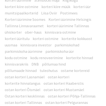
korteri üürimine
Stenbocki maja
Riigikogu
korteri kiire ostmine
korteri kiire müük
korteri üür
munitsipaalkorterid
Liisa Oviir
Postimees
Korteri üürimine Soomes
Korteri üürimine Helsingis
Tallinna Linnavaraamet
korteri üürimine Tallinnas
ühiskorter
ober-haus
kinnisvara ostmine
korteri üüritulu
korteri ostmine
korterite kokkuost
uusmaa
kinnisvara investor
parkimiskohad
parkimiskoha üürimine
parkimiskoha üür
kodu ostmine
kodu renoveerimine
korterite hinnad
kinnisvarakriis
DNB
põllumaa hind
põllumaade hinnad
tuleohutus
ostame kortereid
ostan korteri Lasnamäel
ostan korteri
korterite hinnalangus
ostan korteri Haaberstis
ostan korteri Õismäel
ostan korteri Mustamäel
Ostan korteri kesklinnas
ostan korteri Põhja-Tallinnas
ostan korteri Tallinnas
ostan korteri Pelgurannas