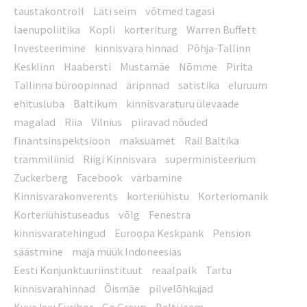
taustakontroll
Läti seim
võtmed tagasi
laenupoliitika
Kopli
korteriturg
Warren Buffett
Investeerimine
kinnisvara hinnad
Põhja-Tallinn
Kesklinn
Haabersti
Mustamäe
Nõmme
Pirita
Tallinna büroopinnad
äripnnad
satistika
eluruum
ehitusluba
Baltikum
kinnisvaraturu ülevaade
magalad
Riia
Vilnius
piiravad nõuded
finantsinspektsioon
maksuamet
Rail Baltika
trammiliinid
Riigi Kinnisvara
superministeerium
Zuckerberg
Facebook
värbamine
Kinnisvarakonverents
korteriühistu
Korteriomanik
Korteriühistuseadus
võlg
Fenestra
kinnisvaratehingud
Euroopa Keskpank
Pension
säästmine
maja müük Indoneesias
Eesti Konjunktuuriinstituut
reaalpalk
Tartu
kinnisvarahinnad
Õismäe
pilvelõhkujad