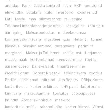
arendus
Pank
tausta kontroll
laen
EKP
pensionid
elukondlik
võlakriis
Kuld
investorid
kodulaenud
Läti
Leedu
maa
sihtotstarve
muutmine
Tallinna Linnaplaneerimise Amet
tähtajaline
tähtajatu
üürileping
Maksusoodustus
mitteelamumaa
kommertskinnisvara
investeeringud
Helsingi
tunnel
käendus
pensionisambad
pärandvara
pärimine
marginaal
Maksu- ja Tolliamet
müük
ost
Harjumaa
maade müük
korterelamud
renoveermine
toetus
uusarendused
Danske Bank
finantseerimine
Wealth Forum
Robert Kiyosaki
ärikinnisvara
tootlus
Berliin
üürihinnad
piirhind
Jim Rogers
Põhja-Korea
korterite ost
korterite kiirost
LHV pank
krüptoraha
kinnivara
maksustamine
töötutus
tööjõupuudus
krundid
Arenduskinnistud
maaküte
korterite kiirmüük
rahapoliitika
korteri kiirost
Viimsi