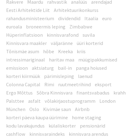
Rakvere
Maardu
rahvastik
analüüs
arendajad
Eesti Arhitektide Liit
Arhitektuurikonkurss
rahandusministeerium
dividendid
Itaalia
euro
euroala
broneermis leping
Zimbabwe
Hüperinflatsioon
kinnisvarafond
suvila
Kinnisvara maakler
väljaränne
üüri korterid
Tõnismäe asum
hõbe
Kreeka
kriis
intressimariginaal
haritav maa
müügipakkumised
emissioon
aktsiaturg
bail-in
panga hoiused
korteri kiirmüük
pärimisleping
laenud
Colonna Capital
Rimi
ruutmeetrihind
eksport
Ergo Mõttus
Sõbra Kinnisvara
finantsvabadus
krahh
Palsttee
asfalt
võlakirjaostuprogramm
London
München
Oslo
Kivimäe saun
Airbnb
korteri päeva kaupa üürimine
home staging
kodu lavakujundus
külaliskorter
pensionärid
cashflow
kinnisvaraindeks
kinnisvara arendus