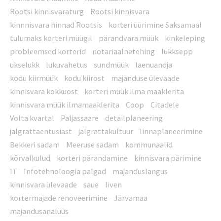
Rootsi kinnisvaraturg
Rootsi kinnisvara
kinnnisvara hinnad Rootsis
korteri üürimine Saksamaal
tulumaks korteri müügil
pärandvara müük
kinkeleping
probleemsed korterid
notariaalnetehing
lukksepp
ukselukk
lukuvahetus
sundmüük
laenuandja
kodu kiirmüük
kodu kiirost
majanduse ülevaade
kinnisvara kokkuost
korteri müük ilma maaklerita
kinnisvara müük ilmamaaklerita
Coop
Citadele
Volta kvartal
Paljassaare
detailplaneering
jalgrattaentusiast
jalgrattakultuur
linnaplaneerimine
Bekkeri sadam
Meeruse sadam
kommunaalid
kõrvalkulud
korteri pärandamine
kinnisvara pärimine
IT
Infotehnoloogia palgad
majanduslangus
kinnisvara ülevaade
saue
liven
kortermajade renoveerimine
Järvamaa
majandusanalüüs