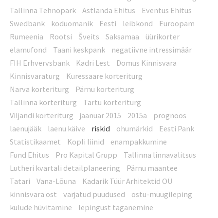
Tallinna Tehnopark
Astlanda Ehitus
Eventus Ehitus
Swedbank
koduomanik
Eesti
leibkond
Euroopam
Rumeenia
Rootsi
Šveits
Saksamaa
üürikorter
elamufond
Taani keskpank
negatiivne intressimäär
FIH Erhvervsbank
Kadri Lest
Domus Kinnisvara
Kinnisvaraturg
Kuressaare korteriturg
Narva korteriturg
Pärnu korteriturg
Tallinna korteriturg
Tartu korteriturg
Viljandi korteriturg
jaanuar 2015
2015a
prognoos
laenujääk
laenu käive
riskid
ohumärkid
Eesti Pank
Statistikaamet
Kopli liinid
enampakkumine
Fund Ehitus
Pro Kapital Grupp
Tallinna linnavalitsus
Lutheri kvartali detailplaneering
Pärnu maantee
Tatari
Vana-Lõuna
Kadarik Tüür Arhitektid OÜ
kinnisvara ost
varjatud puudused
ostu-müügileping
kulude hüvitamine
lepingust taganemine