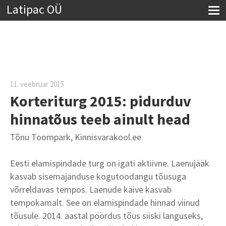
Latipac OÜ
11. veebruar 2015
Korteriturg 2015: pidurduv
hinnatõus teeb ainult head
Tõnu Toompark, Kinnisvarakool.ee
Eesti elamispindade turg on igati aktiivne. Laenujääk
kasvab sisemajanduse kogutoodangu tõusuga
võrreldavas tempos. Laenude käive kasvab
tempokamalt. See on elamispindade hinnad viinud
tõusule. 2014. aastal pöördus tõus siiski languseks,