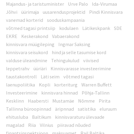
Majandus- ja taristuminister
Urve Palo
Ida-Virumaa
Jõhvi
üürimaja
uusarendusprojektid
Pindi Kinnisvara
vanemad korterid
sooduskampaania
võtmed tagasi printsiip
kodulaen
Lätikeskpank
SDE
EKRE
Keskerakond
Vabaerakond
kinnisvara müügileping
Ingmar Saksing
kinnisvara seisukord
hind ja selle tasumise kord
valduse üleandmine
Tehingukulud
viivised
leppetrahv
üüriäri
Kinnisvarasse investeerimine
taustakontroll
Läti seim
võtmed tagasi
laenupoliitika
Kopli
korteriturg
Warren Buffett
Investeerimine
kinnisvara hinnad
Põhja-Tallinn
Kesklinn
Haabersti
Mustamäe
Nõmme
Pirita
Tallinna büroopinnad
äripnnad
satistika
eluruum
ehitusluba
Baltikum
kinnisvaraturu ülevaade
magalad
Riia
Vilnius
piiravad nõuded
finantsinspektsioon
maksuamet
Rail Baltika