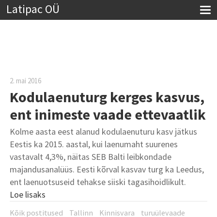
Latipac OÜ
2. mai 2016
Kodulaenuturg kerges kasvus,
ent inimeste vaade ettevaatlik
Kolme aasta eest alanud kodulaenuturu kasv jätkus
Eestis ka 2015. aastal, kui laenumaht suurenes
vastavalt 4,3%, näitas SEB Balti leibkondade
majandusanalüüs. Eesti kõrval kasvav turg ka Leedus,
ent laenuotsuseid tehakse siiski tagasihoidlikult.
Loe lisaks
Kõik postitused
Tallinn
Kinnisvara
turuülevaade