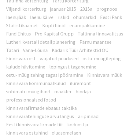
Tallinna korteriturg
Tartu korteriturg
Viljandi korteriturg
jaanuar 2015
2015a
prognoos
laenujääk
laenu käive
riskid
ohumärkid
Eesti Pank
Statistikaamet
Kopli liinid
enampakkumine
Fund Ehitus
Pro Kapital Grupp
Tallinna linnavalitsus
Lutheri kvartali detailplaneering
Pärnu maantee
Tatari
Vana-Lõuna
Kadarik Tüür Arhitektid OÜ
kinnisvara ost
varjatud puudused
ostu-müügileping
kulude hüvitamine
lepingust taganemine
ostu-müügitehing tagasi pööramine
Kinnisvara müük
kinnisvara kommunaalkulud
iluremont
sobimatu müügihind
maakler
hindaja
professionaalsed fotod
kinnisvarafirmade ebaaus taktika
kinnisvaratehingute arvu langus
äripinnad
Eesti kinnisvarafirmade liit
koduostja
kinnisvara ostuhind
eluasemelaen