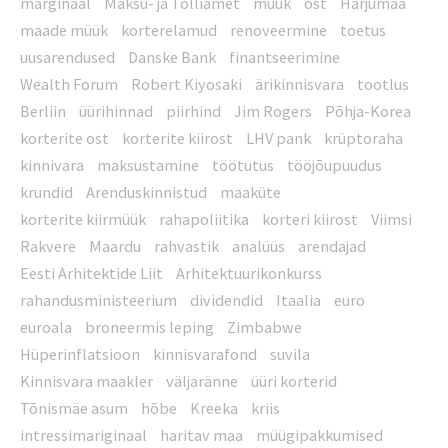
marginaal
Maksu- ja Tolliamet
müük
ost
Harjumaa
maade müük
korterelamud
renoveermine
toetus
uusarendused
Danske Bank
finantseerimine
Wealth Forum
Robert Kiyosaki
ärikinnisvara
tootlus
Berliin
üürihinnad
piirhind
Jim Rogers
Põhja-Korea
korterite ost
korterite kiirost
LHV pank
krüptoraha
kinnivara
maksustamine
töötutus
tööjõupuudus
krundid
Arenduskinnistud
maaküte
korterite kiirmüük
rahapoliitika
korteri kiirost
Viimsi
Rakvere
Maardu
rahvastik
analüüs
arendajad
Eesti Arhitektide Liit
Arhitektuurikonkurss
rahandusministeerium
dividendid
Itaalia
euro
euroala
broneermis leping
Zimbabwe
Hüperinflatsioon
kinnisvarafond
suvila
Kinnisvara maakler
väljaränne
üüri korterid
Tõnismäe asum
hõbe
Kreeka
kriis
intressimariginaal
haritav maa
müügipakkumised