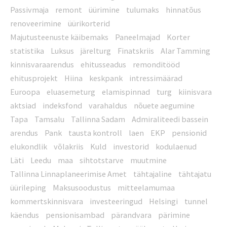
Passivmaja
remont
üürimine
tulumaks
hinnatõus
renoveerimine
üürikorterid
Majutusteenuste käibemaks
Paneelmajad
Korter
statistika
Luksus
järelturg
Finatskriis
Alar Tamming
kinnisvaraarendus
ehitusseadus
remonditööd
ehitusprojekt
Hiina
keskpank
intressimäärad
Euroopa
eluasemeturg
elamispinnad
turg
kiinisvara
aktsiad
indeksfond
varahaldus
nõuete aegumine
Tapa
Tamsalu
Tallinna Sadam
Admiraliteedi bassein
arendus
Pank
tausta kontroll
laen
EKP
pensionid
elukondlik
võlakriis
Kuld
investorid
kodulaenud
Läti
Leedu
maa
sihtotstarve
muutmine
Tallinna Linnaplaneerimise Amet
tähtajaline
tähtajatu
üürileping
Maksusoodustus
mitteelamumaa
kommertskinnisvara
investeeringud
Helsingi
tunnel
käendus
pensionisambad
pärandvara
pärimine