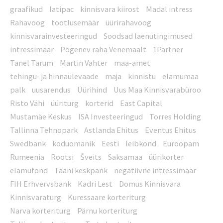
graafikud
latipac
kinnisvara kiirost
Madal intress
Rahavoog
tootlusemäär
üürirahavoog
kinnisvarainvesteeringud
Soodsad laenutingimused
intressimäär
Põgenev raha Venemaalt
1Partner
Tanel Tarum
Martin Vahter
maa-amet
tehingu- ja hinnaülevaade
maja
kinnistu
elamumaa
palk
uusarendus
Üürihind
Uus Maa Kinnisvarabüroo
Risto Vähi
üüriturg
korterid
East Capital
Mustamäe Keskus
ISA Investeeringud
Torres Holding
Tallinna Tehnopark
Astlanda Ehitus
Eventus Ehitus
Swedbank
koduomanik
Eesti
leibkond
Euroopam
Rumeenia
Rootsi
Šveits
Saksamaa
üürikorter
elamufond
Taani keskpank
negatiivne intressimäär
FIH Erhvervsbank
Kadri Lest
Domus Kinnisvara
Kinnisvaraturg
Kuressaare korteriturg
Narva korteriturg
Pärnu korteriturg