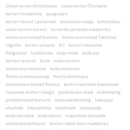
Ostan korteri Kristiinesse
ostan korteri Õismäele
korteri hindamine
pangalaen
korteri kiirost Lasnamäel
kinnisvara müüja
kohtutäitur
ostan korteri kiiresti
korterite üürimine maaklerita
kinnisvara hinnad Soomes
kinnisvara hinnad Tallinnas
riigilõiv
korteri omanik
KÜ
korteri müümine
Pelgurand
hruštšovka
kodu müük
kodu ost
korteri remont
köök
müün korteri
kinnisvara müümine
kodu müümine
Rootsi kinnisvaraturg
Rootsi kinnisvara
kinnnisvara hinnad Rootsis
korteri üürimine Saksamaal
tulumaks korteri müügil
pärandvara müük
kinkeleping
probleemsed korterid
notariaalnetehing
lukksepp
ukselukk
lukuvahetus
sundmüük
laenuandja
kodu kiirmüük
kodu kiirost
majanduse ülevaade
kinnisvara kokkuost
korteri müük ilma maaklerita