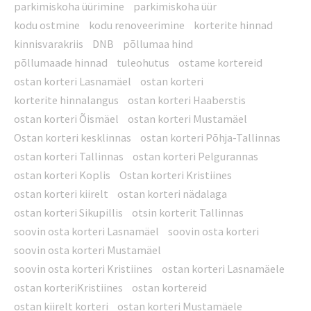
parkimiskoha üürimine
parkimiskoha üür
kodu ostmine
kodu renoveerimine
korterite hinnad
kinnisvarakriis
DNB
põllumaa hind
põllumaade hinnad
tuleohutus
ostame kortereid
ostan korteri Lasnamäel
ostan korteri
korterite hinnalangus
ostan korteri Haaberstis
ostan korteri Õismäel
ostan korteri Mustamäel
Ostan korteri kesklinnas
ostan korteri Põhja-Tallinnas
ostan korteri Tallinnas
ostan korteri Pelgurannas
ostan korteri Koplis
Ostan korteri Kristiines
ostan korteri kiirelt
ostan korteri nädalaga
ostan korteri Sikupillis
otsin korterit Tallinnas
soovin osta korteri Lasnamäel
soovin osta korteri
soovin osta korteri Mustamäel
soovin osta korteri Kristiines
ostan korteri Lasnamäele
ostan korteriKristiines
ostan kortereid
ostan kiirelt korteri
ostan korteri Mustamäele