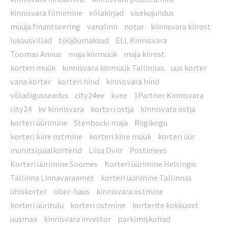
kinnisvara filmimine
võlakirjad
sisekujundus
müüja finantseering
vanalinn
notar
kiiinisvara kiirost
luksusvillad
tööjõumaksud
ELL Kinnisvara
Toomas Annus
maja kiirmüük
maja kiirost
korteri müük
kinnisvara kiirmüük Tallinnas
uus korter
vana korter
korteri hind
kinnisvara hind
võlaõigusseadus
city24ee
kvee
1Partner Kinnisvara
city24
kv kinnisvara
korteri ostja
kinnisvara ostja
korteri üürimine
Stenbocki maja
Riigikogu
korteri kiire ostmine
korteri kiire müük
korteri üür
munitsipaalkorterid
Liisa Oviir
Postimees
Korteri üürimine Soomes
Korteri üürimine Helsingis
Tallinna Linnavaraamet
korteri üürimine Tallinnas
ühiskorter
ober-haus
kinnisvara ostmine
korteri üüritulu
korteri ostmine
korterite kokkuost
uusmaa
kinnisvara investor
parkimiskohad