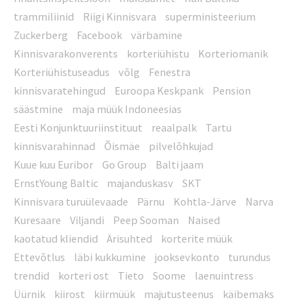
trammiliinid
Riigi Kinnisvara
superministeerium
Zuckerberg
Facebook
värbamine
Kinnisvarakonverents
korteriühistu
Korteriomanik
Korteriühistuseadus
võlg
Fenestra
kinnisvaratehingud
Euroopa Keskpank
Pension
säästmine
maja müük Indoneesias
Eesti Konjunktuuriinstituut
reaalpalk
Tartu
kinnisvarahinnad
Õismäe
pilvelõhkujad
Kuue kuu Euribor
Go Group
Balti jaam
ErnstYoung Baltic
majanduskasv
SKT
Kinnisvara turuülevaade
Pärnu
Kohtla-Järve
Narva
Kuresaare
Viljandi
Peep Sooman
Naised
kaotatud kliendid
Ärisuhted
korterite müük
Ettevõtlus
läbi kukkumine
jooksevkonto
turundus
trendid
korteri ost
Tieto
Soome
laenuintress
Üürnik
kiirost
kiirmüük
majutusteenus
käibemaks