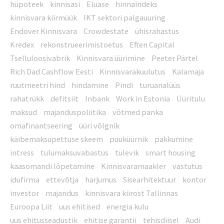
hüpoteek
kinnisasi
Eluase
hinnaindeks
kinnisvara kiirmüük
IKT sektori palgauuring
Endover Kinnisvara
Crowdestate
ühisrahastus
Kredex
rekonstrueerimistoetus
Eften Capital
Tselluloosivabrik
Kinnisvara üürimine
Peeter Pärtel
Rich Dad Cashflow Eesti
Kinnisvarakuulutus
Kalamaja
ruutmeetri hind
hindamine
Pindi
turuanalüüs
rahatrükk
defitsiit
Inbank
Work in Estonia
Üüritulu
maksud
majanduspoliitika
võtmed panka
omafinantseering
üüri võlgnik
käibemaksupettuse skeem
puuküürnik
pakkumine
intress
tulumaksuvabastus
tulevik
smart housing
kaasomandi lõpetamine
Kinnisvaramaakler
vastutus
idufirma
ettevõtja
harjumus
Sisearhitektuur
kontor
investor
majandus
kinnisvara kiirost Tallinnas
Euroopa Liit
uus ehitised
energia kulu
uus ehitusseadustik
ehitise garantii
tehisdiisel
Audi