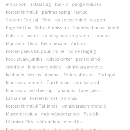
emissioon
aktsiaturg
bail-in
panga hoiused
korteri kiirmüük
pärimisleping
laenud
Colonna Capital
Rimi
ruutmeetrihind
eksport
Ergo Mõttus
Sõbra Kinnisvara
finantsvabadus
krahh
Palsttee
asfalt
võlakirjaostuprogramm
London
München
Oslo
Kivimäe saun
Airbnb
korteri päeva kaupa üürimine
home staging
kodu lavakujundus
külaliskorter
pensionärid
cashflow
kinnisvaraindeks
kinnisvara arendus
kaubanduskeskus
Arsenal
Föderaalreserv
Portugal
kinnisvara remont
Üüri hinnad
üürniku taust
kinnisvara investeering
rahandus
tööviljakus
Lasnamäe
korteri kiirost Tallinnas
korteri kiirmüük Tallinnas
kinnisvaraturu trendid
Mustamäe ujula
majandusprognoos
Paldiski
Ülemiste City
võõrandamismenetlus
kinnisvara hindamine
kinnisvara pildistamine